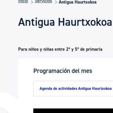
Inicio
Servicios
Seguridad ciudadana y emergencias
Antigua Haurtxokoa
Antigua Haurtxokoa
Salud Pública, animales y consumo
Infancia y juventud
Para niños y niñas entre 2º y 5º de primaria
Participación ciudadana y asociacionismo
Programación del mes
Deporte
Agenda de actividades Antigua Haurtxokoa