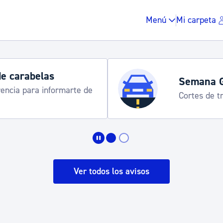
Menú
Mi carpeta
de carabelas
Semana 
rencia para informarte de
Cortes de tr
Impuestos y multas
Vivienda y urbanis
Ver todos los avisos
Espacio público, r