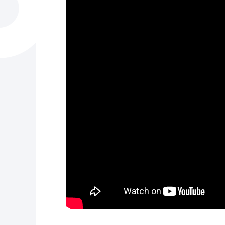
La ciudad
Actualid
La ciudad ahora
Noticias
Descubre la ciudad
Avisos
La ciudad futura
Agenda cul