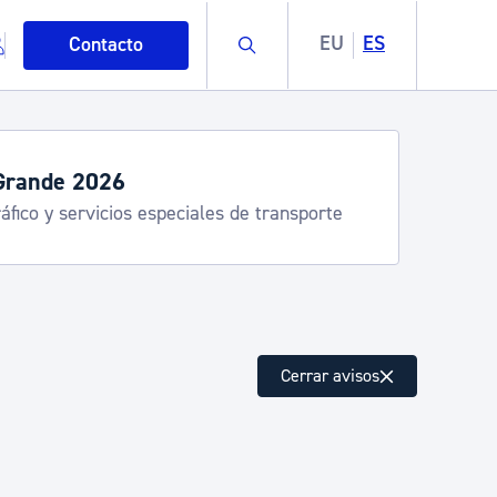
Buscar
EU
ES
Contacto
Grande 2026
áfico y servicios especiales de transporte
mo
Cerrar avisos
esiduos y medioambiente