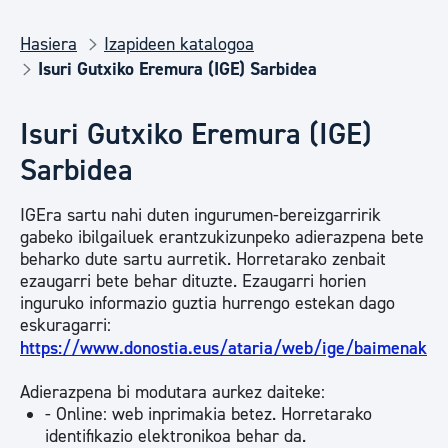
Hasiera
Izapideen katalogoa
Isuri Gutxiko Eremura (IGE) Sarbidea
Isuri Gutxiko Eremura (IGE)
Sarbidea
IGEra sartu nahi duten ingurumen-bereizgarririk
gabeko ibilgailuek erantzukizunpeko adierazpena bete
beharko dute sartu aurretik. Horretarako zenbait
ezaugarri bete behar dituzte. Ezaugarri horien
inguruko informazio guztia hurrengo estekan dago
eskuragarri:
https://www.donostia.eus/ataria/web/ige/baimenak
Adierazpena bi modutara aurkez daiteke:
- Online: web inprimakia betez. Horretarako
identifikazio elektronikoa behar da.