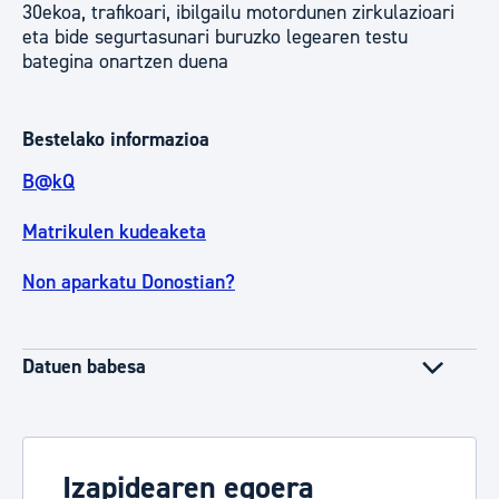
30ekoa, trafikoari, ibilgailu motordunen zirkulazioari
eta bide segurtasunari buruzko legearen testu
bategina onartzen duena
Bestelako informazioa
B@kQ
Matrikulen kudeaketa
Non aparkatu Donostian?
Datuen babesa
Izapidearen egoera