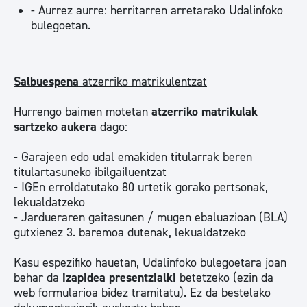
- Aurrez aurre: herritarren arretarako Udalinfoko
bulegoetan.
Salbuespena
atzerriko matrikulentzat
Hurrengo baimen motetan
atzerriko matrikulak
sartzeko aukera
dago:
- Garajeen edo udal emakiden titularrak beren
titulartasuneko ibilgailuentzat
- IGEn erroldatutako 80 urtetik gorako pertsonak,
lekualdatzeko
- Jardueraren gaitasunen / mugen ebaluazioan (BLA)
gutxienez 3. baremoa dutenak, lekualdatzeko
Kasu espezifiko hauetan, Udalinfoko bulegoetara joan
behar da
izapidea presentzialki
betetzeko (ezin da
web formularioa bidez tramitatu). Ez da bestelako