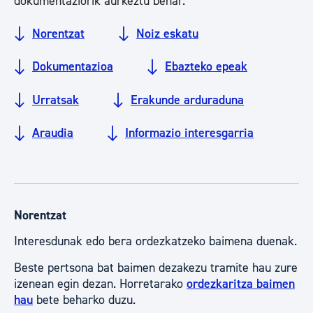
dokumentaziorik aurkeztu behar.
Norentzat
Noiz eskatu
Dokumentazioa
Ebazteko epeak
Urratsak
Erakunde arduraduna
Araudia
Informazio interesgarria
Norentzat
Interesdunak edo bera ordezkatzeko baimena duenak.
Beste pertsona bat baimen dezakezu tramite hau zure
izenean egin dezan. Horretarako
ordezkaritza baimen
hau
bete beharko duzu.