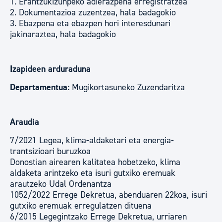
1. Erantzukizunpeko adierazpena erregistratzea
2. Dokumentazioa zuzentzea, hala badagokio
3. Ebazpena eta ebazpen hori interesdunari
jakinaraztea, hala badagokio
Izapideen arduraduna
Departamentua:
Mugikortasuneko Zuzendaritza
Araudia
7/2021 Legea, klima-aldaketari eta energia-
trantsizioari buruzkoa
Donostian airearen kalitatea hobetzeko, klima
aldaketa arintzeko eta isuri gutxiko eremuak
arautzeko Udal Ordenantza
1052/2022 Errege Dekretua, abenduaren 22koa, isuri
gutxiko eremuak erregulatzen dituena
6/2015 Legegintzako Errege Dekretua, urriaren