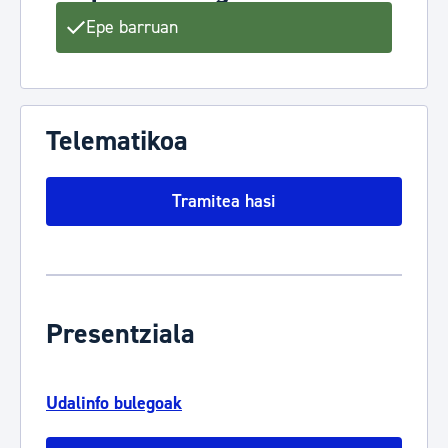
Epe barruan
Telematikoa
Tramitea hasi
Presentziala
Udalinfo bulegoak