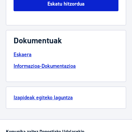
Eskatu hitzordua
Dokumentuak
Eskaera
Informazioa-Dokumentazioa
Izapideak egiteko laguntza
Komunika zaitez Donostiako Udalarekin