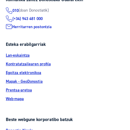
(doan Donostiatik)
010
(+34) 943 481 000
Herritarren postontzia
Esteka erabilgarriak
Lan-eskaintza
Kontratatzailearen profila
Egoitza elektronikoa
Mapak - GeoDonostia
Prentsa-aretoa
Web-mapa
Beste webgune korporatibo batzuk