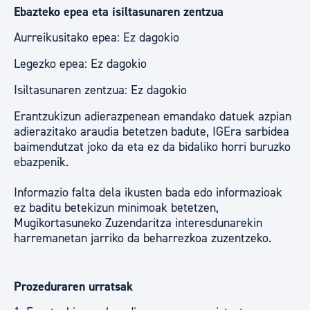
Ebazteko epea eta isiltasunaren zentzua
Aurreikusitako epea: Ez dagokio
Legezko epea: Ez dagokio
Isiltasunaren zentzua: Ez dagokio
Erantzukizun adierazpenean emandako datuek azpian
adierazitako araudia betetzen badute, IGEra sarbidea
baimendutzat joko da eta ez da bidaliko horri buruzko
ebazpenik.
Informazio falta dela ikusten bada edo informazioak
ez baditu betekizun minimoak betetzen,
Mugikortasuneko Zuzendaritza interesdunarekin
harremanetan jarriko da beharrezkoa zuzentzeko.
Prozeduraren urratsak