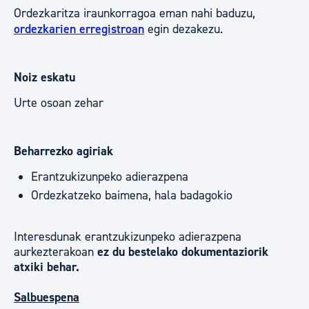
Ordezkaritza iraunkorragoa eman nahi baduzu,
ordezkarien erregistroan
egin dezakezu.
Noiz eskatu
Urte osoan zehar
Beharrezko agiriak
Erantzukizunpeko adierazpena
Ordezkatzeko baimena, hala badagokio
Interesdunak erantzukizunpeko adierazpena
aurkezterakoan
ez du bestelako dokumentaziorik
atxiki behar.
Salbuespena