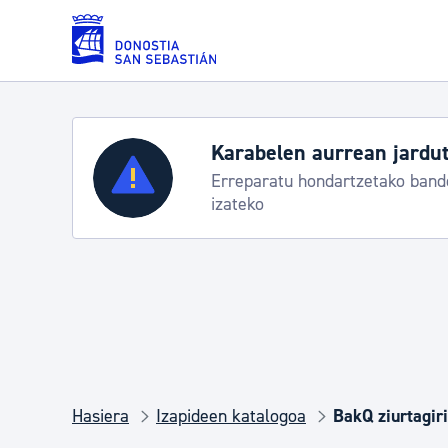
Eduki nagusira joan
Karabelen aurrean jardut
Zerbitzuak
Erreparatu hondartzetako bande
izateko
Errolda eta gai pertsonalak
Gizarte-zerbitzuak
Mugikortasuna
Hasiera
Izapideen katalogoa
BakQ ziurtagiri