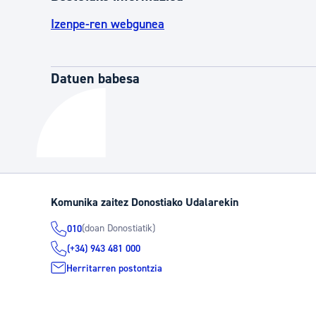
Izenpe-ren webgunea
Datuen babesa
Komunika zaitez Donostiako Udalarekin
(doan Donostiatik)
010
(+34) 943 481 000
Herritarren postontzia