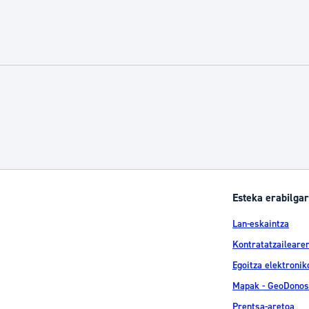
Esteka erabilgar
Lan-eskaintza
Kontratatzailearen
Egoitza elektronik
Mapak - GeoDonos
Prentsa-aretoa