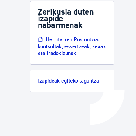
Izapideen katalogoa
Zerikusia duten
izapide
nabarmenak
Tramitaziorako laguntza
Herritarren Postontzia:
kontsultak, eskertzeak, kexak
eta iradokizunak
Izapideak egiteko laguntza