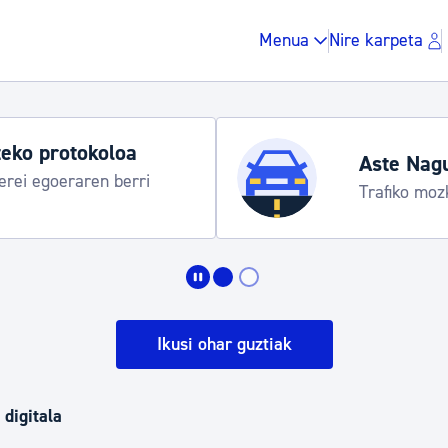
Menua
Nire karpeta
eko protokoloa
Aste Nag
rei egoeraren berri
Trafiko moz
Zergak eta isunak
Etxebizitza eta hirig
Ikusi ohar guztiak
Gune publikoa, ho
 digitala