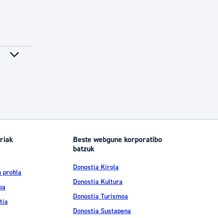
riak
Beste webgune korporatibo
batzuk
Donostia Kirola
 profila
Donostia Kultura
oa
Donostia Turismoa
tia
Donostia Sustapena