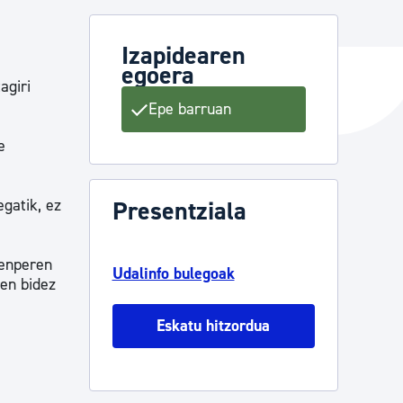
Izapidearen
egoera
ta enplegua
agiri
Epe barruan
ubideak eta bizikidetza
e
egatik, ez
Presentziala
zenperen
Udalinfo bulegoak
ren bidez
Eskatu hitzordua