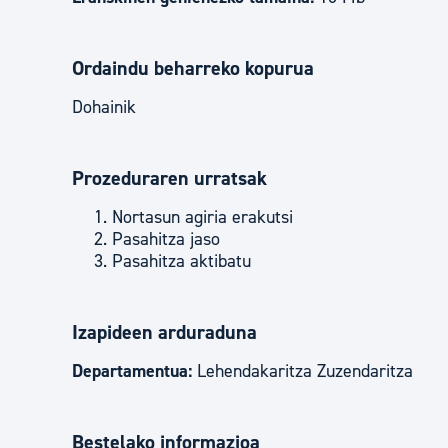
Ordaindu beharreko kopurua
Dohainik
Prozeduraren urratsak
Nortasun agiria erakutsi
Pasahitza jaso
Pasahitza aktibatu
Izapideen arduraduna
Departamentua:
Lehendakaritza Zuzendaritza
Bestelako informazioa