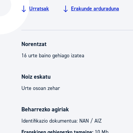
Hiria
Aktualita
Urratsak
Erakunde arduraduna
Hiria orain
Albisteak
Hiria ezagutu
Abisuak
Etorkizuneko hiria
Kultur ag
Norentzat
16 urte baino gehiago izatea
Noiz eskatu
Urte osoan zehar
Beharrezko agiriak
Identifikazio dokumentua: NAN / AIZ
Eranskinen gehienezko tamaina:
10 Mb