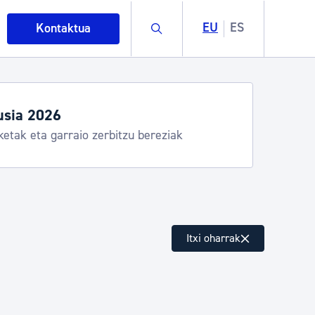
Buscar
EU
ES
Kontaktua
usia 2026
ketak eta garraio zerbitzu bereziak
intza
Itxi oharrak
ndakinak eta ingurumena