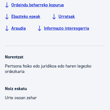
Ordaindu beharreko kopurua
Ebazteko epeak
Urratsak
Araudia
Informazio interesgarria
Norentzat
Pertsona fisiko edo juridikoa edo haren legezko
ordezkaria
Noiz eskatu
Urte osoan zehar