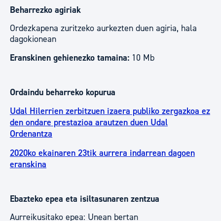
Beharrezko agiriak
Ordezkapena zuritzeko aurkezten duen agiria, hala
dagokionean
Eranskinen gehienezko tamaina:
10 Mb
Ordaindu beharreko kopurua
Udal Hilerrien zerbitzuen izaera publiko zergazkoa ez
den ondare prestazioa arautzen duen Udal
Ordenantza
2020ko ekainaren 23tik aurrera indarrean dagoen
eranskina
Ebazteko epea eta isiltasunaren zentzua
Aurreikusitako epea: Unean bertan