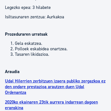
Legezko epea: 3 hilabete
Isiltasunaren zentzua: Aurkakoa
Prozeduraren urratsak
Gela eskatzea.
Polloek eskabidea onartzea.
Tasaren likidazioa.
Araudia
Udal Hilerrien zerbitzuen izaera publiko zergazkoa ez
den ondare prestazioa arautzen duen Udal
Ordenantza
2020ko ekainaren 23tik aurrera indarrean dagoen
eranskina