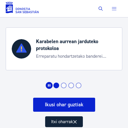
Eduki nagusira joan
Buscar
Karabelen aurrean jarduteko
protokoloa
Erreparatu hondartzetako banderei
egoeraren berri izateko
Ikusi ohar guztiak
Itxi oharrak