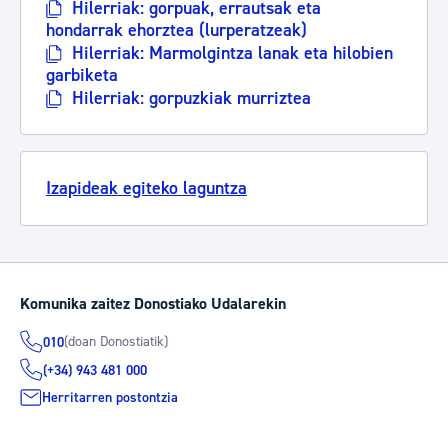
Hilerriak: gorpuak, errautsak eta
hondarrak ehorztea (lurperatzeak)
Hilerriak: Marmolgintza lanak eta hilobien
garbiketa
Hilerriak: gorpuzkiak murriztea
Izapideak egiteko laguntza
Komunika zaitez Donostiako Udalarekin
(doan Donostiatik)
010
(+34) 943 481 000
Herritarren postontzia