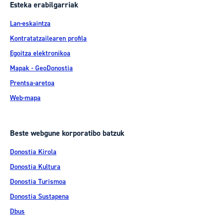
Esteka erabilgarriak
Lan-eskaintza
Kontratatzailearen profila
Egoitza elektronikoa
Mapak - GeoDonostia
Prentsa-aretoa
Web-mapa
Beste webgune korporatibo batzuk
Donostia Kirola
Donostia Kultura
Donostia Turismoa
Donostia Sustapena
Dbus