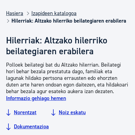
Hasiera
Izapideen katalogoa
Hilerriak: Altzako hilerriko beilategiaren erabilera
Hilerriak: Altzako hilerriko
beilategiaren erabilera
Polloek beilategi bat du Altzako hilerrian. Beilategi
hori behar bezala prestatuta dago, familiak eta
lagunak hildako pertsona errausten edo ehorzten
duten arte haren ondoan egon daitezen, eta hildakoari
behar bezala agur esateko aukera izan dezaten.
Informazio gehiago hemen
Norentzat
Noiz eskatu
Dokumentazioa