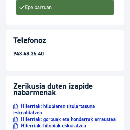
Epe barruan
Telefonoz
943 48 35 40
Zerikusia duten izapide
nabarmenak
Hilerriak: hilobiaren titulartasuna
eskualdatzea
Hilerriak: gorpuak eta hondarrak erraustea
Hilerriak: hilobiak eskuratzea