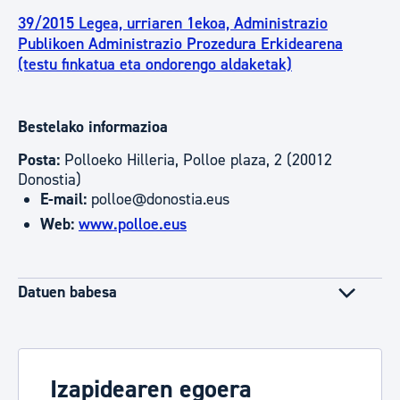
39/2015 Legea, urriaren 1ekoa, Administrazio
Publikoen Administrazio Prozedura Erkidearena
(testu finkatua eta ondorengo aldaketak)
Bestelako informazioa
Posta:
Polloeko Hilleria, Polloe plaza, 2 (20012
Donostia)
E-mail:
polloe@donostia.eus
Web:
www.polloe.eus
Datuen babesa
Izapidearen egoera