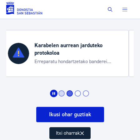
Eduki nagusira joan
Buscar
Aste Nagusia 2026
Trafiko mozketak eta garraio zerbitzu
i
bereziak
Ikusi ohar guztiak
Itxi oharrak