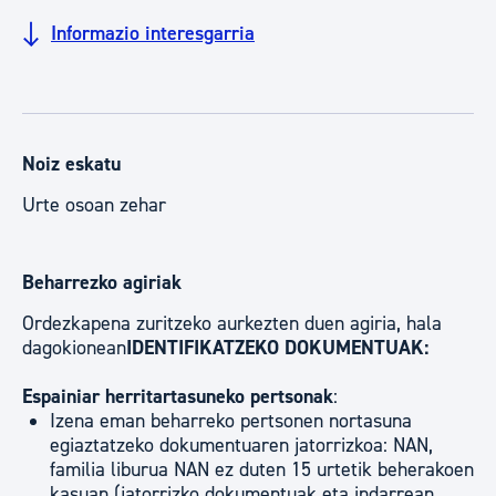
Informazio interesgarria
Noiz eskatu
Urte osoan zehar
Beharrezko agiriak
Ordezkapena zuritzeko aurkezten duen agiria, hala
dagokionean
IDENTIFIKATZEKO DOKUMENTUAK:
Espainiar herritartasuneko pertsonak
:
Izena eman beharreko pertsonen nortasuna
egiaztatzeko dokumentuaren jatorrizkoa: NAN,
familia liburua NAN ez duten 15 urtetik beherakoen
kasuan (jatorrizko dokumentuak eta indarrean