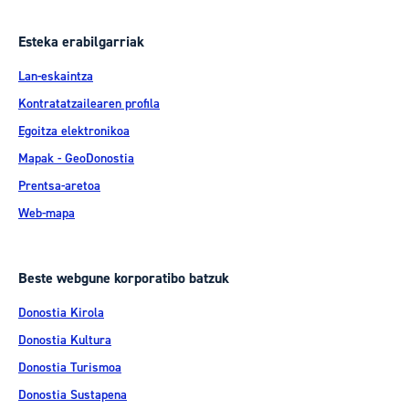
Esteka erabilgarriak
Lan-eskaintza
Kontratatzailearen profila
Egoitza elektronikoa
Mapak - GeoDonostia
Prentsa-aretoa
Web-mapa
Beste webgune korporatibo batzuk
Donostia Kirola
Donostia Kultura
Donostia Turismoa
Donostia Sustapena