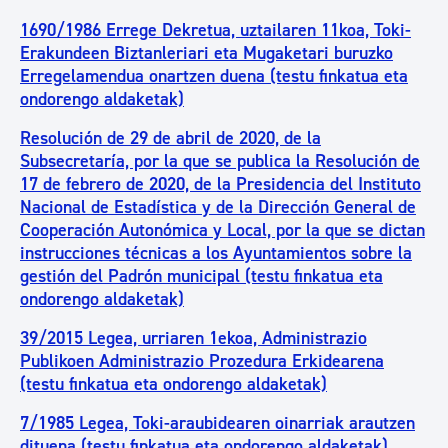
1690/1986 Errege Dekretua, uztailaren 11koa, Toki-
Erakundeen Biztanleriari eta Mugaketari buruzko
Erregelamendua onartzen duena (testu finkatua eta
ondorengo aldaketak)
Resolución de 29 de abril de 2020, de la
Subsecretaría, por la que se publica la Resolución de
17 de febrero de 2020, de la Presidencia del Instituto
Nacional de Estadística y de la Dirección General de
Cooperación Autonómica y Local, por la que se dictan
instrucciones técnicas a los Ayuntamientos sobre la
gestión del Padrón municipal (testu finkatua eta
ondorengo aldaketak)
39/2015 Legea, urriaren 1ekoa, Administrazio
Publikoen Administrazio Prozedura Erkidearena
(testu finkatua eta ondorengo aldaketak)
7/1985 Legea, Toki-araubidearen oinarriak arautzen
dituena (testu finkatua eta ondorengo aldaketak)