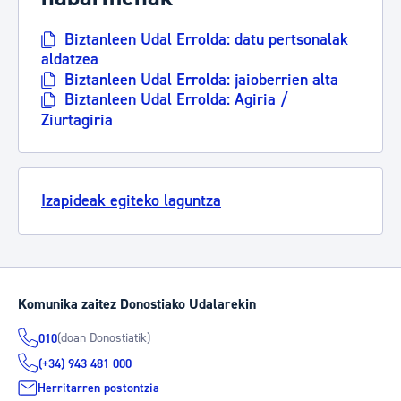
Biztanleen Udal Errolda: datu pertsonalak
aldatzea
Biztanleen Udal Errolda: jaioberrien alta
Biztanleen Udal Errolda: Agiria /
Ziurtagiria
Izapideak egiteko laguntza
Komunika zaitez Donostiako Udalarekin
(doan Donostiatik)
010
(+34) 943 481 000
Herritarren postontzia