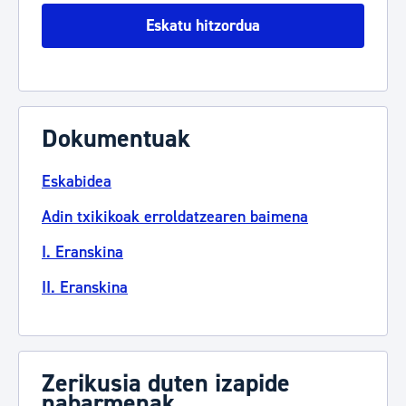
Eskatu hitzordua
Dokumentuak
Eskabidea
Adin txikikoak erroldatzearen baimena
I. Eranskina
II. Eranskina
Zerikusia duten izapide
nabarmenak