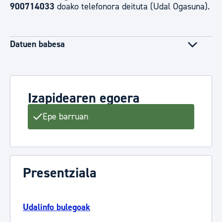
900714033
doako telefonora deituta (Udal Ogasuna).
Datuen babesa
Izapidearen egoera
Epe barruan
Presentziala
Udalinfo bulegoak