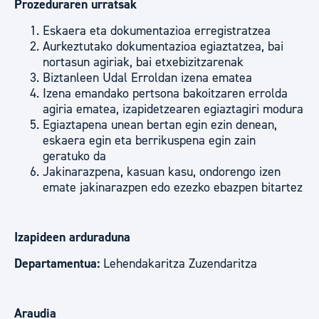
Prozeduraren urratsak
Eskaera eta dokumentazioa erregistratzea
Aurkeztutako dokumentazioa egiaztatzea, bai
nortasun agiriak, bai etxebizitzarenak
Biztanleen Udal Erroldan izena ematea
Izena emandako pertsona bakoitzaren errolda
agiria ematea, izapidetzearen egiaztagiri modura
Egiaztapena unean bertan egin ezin denean,
eskaera egin eta berrikuspena egin zain
geratuko da
Jakinarazpena, kasuan kasu, ondorengo izen
emate jakinarazpen edo ezezko ebazpen bitartez
Izapideen arduraduna
Departamentua:
Lehendakaritza Zuzendaritza
Araudia