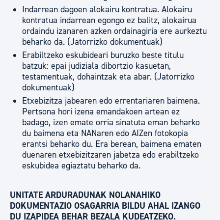
Indarrean dagoen alokairu kontratua. Alokairu
kontratua indarrean egongo ez balitz, alokairua
ordaindu izanaren azken ordainagiria ere aurkeztu
beharko da. (Jatorrizko dokumentuak)
Erabiltzeko eskubideari buruzko beste titulu
batzuk: epai judiziala dibortzio kasuetan,
testamentuak, dohaintzak eta abar. (Jatorrizko
dokumentuak)
Etxebizitza jabearen edo errentariaren baimena.
Pertsona hori izena emandakoen artean ez
badago, izen emate orria sinatuta eman beharko
du baimena eta NANaren edo AIZen fotokopia
erantsi beharko du. Era berean, baimena ematen
duenaren etxebizitzaren jabetza edo erabiltzeko
eskubidea egiaztatu beharko da.
UNITATE ARDURADUNAK NOLANAHIKO
DOKUMENTAZIO OSAGARRIA BILDU AHAL IZANGO
DU IZAPIDEA BEHAR BEZALA KUDEATZEKO.