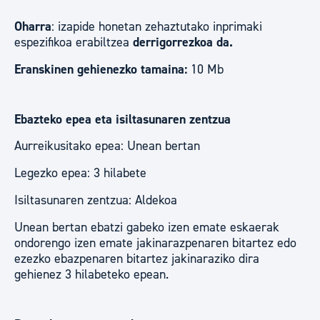
Oharra
: izapide honetan zehaztutako inprimaki
espezifikoa erabiltzea
derrigorrezkoa da.
Eranskinen gehienezko tamaina:
10 Mb
Ebazteko epea eta isiltasunaren zentzua
Aurreikusitako epea: Unean bertan
Legezko epea: 3 hilabete
Isiltasunaren zentzua: Aldekoa
Unean bertan ebatzi gabeko izen emate eskaerak
ondorengo izen emate jakinarazpenaren bitartez edo
ezezko ebazpenaren bitartez jakinaraziko dira
gehienez 3 hilabeteko epean.