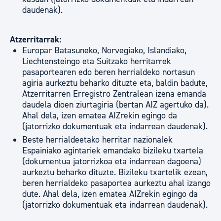
daudenak).
Atzerritarrak:
Europar Batasuneko, Norvegiako, Islandiako,
Liechtensteingo eta Suitzako herritarrek
pasaportearen edo beren herrialdeko nortasun
agiria aurkeztu beharko dituzte eta, baldin badute,
Atzerritarren Erregistro Zentralean izena emanda
daudela dioen ziurtagiria (bertan AIZ agertuko da).
Ahal dela, izen ematea AIZrekin egingo da
(jatorrizko dokumentuak eta indarrean daudenak).
Beste herrialdeetako herritar nazionalek
Espainiako agintariek emandako bizileku txartela
(dokumentua jatorrizkoa eta indarrean dagoena)
aurkeztu beharko dituzte. Bizileku txartelik ezean,
beren herrialdeko pasaportea aurkeztu ahal izango
dute. Ahal dela, izen ematea AIZrekin egingo da
(jatorrizko dokumentuak eta indarrean daudenak).