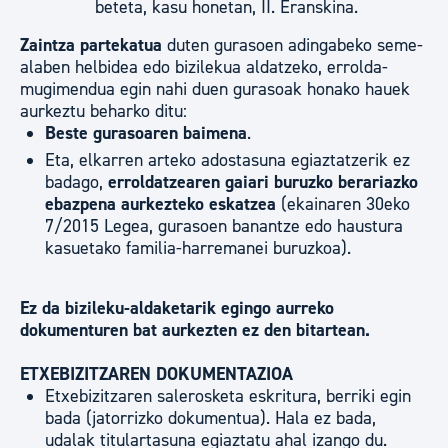
beteta, kasu honetan, II. Eranskina.
Zaintza partekatua
duten gurasoen adingabeko seme-
alaben helbidea edo bizilekua aldatzeko, errolda-
mugimendua egin nahi duen gurasoak honako hauek
aurkeztu beharko ditu:
Beste gurasoaren baimena
.
Eta, elkarren arteko adostasuna egiaztatzerik ez
badago,
erroldatzearen gaiari buruzko berariazko
ebazpena aurkezteko eskatzea
(ekainaren 30eko
7/2015 Legea, gurasoen banantze edo haustura
kasuetako familia-harremanei buruzkoa).
Ez da bizileku-aldaketarik egingo aurreko
dokumenturen bat aurkezten ez den bitartean.
ETXEBIZITZAREN DOKUMENTAZIOA
Etxebizitzaren salerosketa eskritura, berriki egin
bada (jatorrizko dokumentua). Hala ez bada,
udalak titulartasuna egiaztatu ahal izango du.