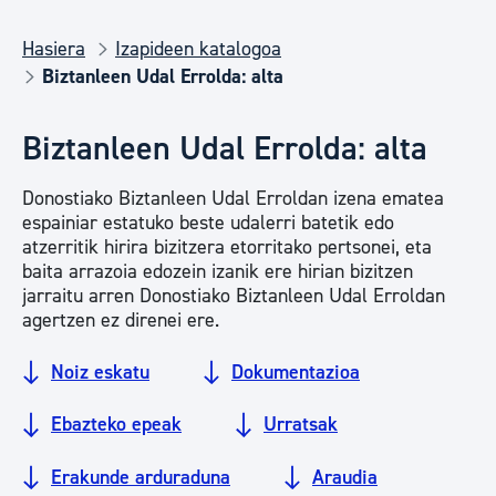
Hasiera
Izapideen katalogoa
Biztanleen Udal Errolda: alta
Biztanleen Udal Errolda: alta
Donostiako Biztanleen Udal Erroldan izena ematea
espainiar estatuko beste udalerri batetik edo
atzerritik hirira bizitzera etorritako pertsonei, eta
baita arrazoia edozein izanik ere hirian bizitzen
jarraitu arren Donostiako Biztanleen Udal Erroldan
agertzen ez direnei ere.
Noiz eskatu
Dokumentazioa
Ebazteko epeak
Urratsak
Erakunde arduraduna
Araudia