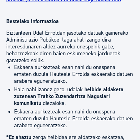
Bestelako informazioa
Biztanleen Udal Erroldan jasotako datuak gainerako
Administrazio Publikoei laga ahal izango dira
interesdunaren aldez aurreko onespenik gabe,
beharrezkoak diren haien eskumeneko jarduerak
garatzeko soilik.
Eskaera aurkezteak esan nahi du onespena
ematen duzula Hautesle Errolda eskaerako datuen
arabera eguneratzeko.
Hala nahi izanez gero, udalak
helbide aldaketa
zuzenean Trafiko Zuzendaritza Nagusiari
komunikatu
diezaioke.
Eskaera aurkezteak esan nahi du onespena
ematen duzula Hautesle Errolda eskaerako datuen
arabera eguneratzeko.
*Ez ahaztu
zerga helbidea ere aldatzeko eskatzea,