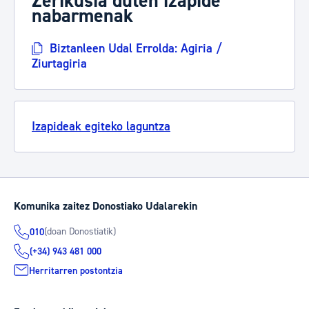
Zerikusia duten izapide
nabarmenak
Biztanleen Udal Errolda: Agiria /
Ziurtagiria
Izapideak egiteko laguntza
Komunika zaitez Donostiako Udalarekin
(doan Donostiatik)
010
(+34) 943 481 000
Herritarren postontzia