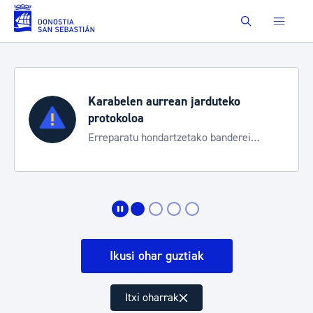
Eduki nagusira joan
Buscar
Karabelen aurrean jarduteko
protokoloa
Erreparatu hondartzetako banderei
egoeraren berri izateko
Ikusi ohar guztiak
Itxi oharrak