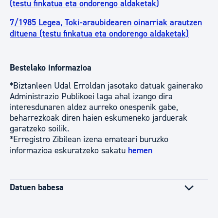
(testu finkatua eta ondorengo aldaketak)
7/1985 Legea, Toki-araubidearen oinarriak arautzen
dituena (testu finkatua eta ondorengo aldaketak)
Bestelako informazioa
*Biztanleen Udal Erroldan jasotako datuak gainerako
Administrazio Publikoei laga ahal izango dira
interesdunaren aldez aurreko onespenik gabe,
beharrezkoak diren haien eskumeneko jarduerak
garatzeko soilik.
*Erregistro Zibilean izena emateari buruzko
informazioa eskuratzeko sakatu
hemen
Datuen babesa