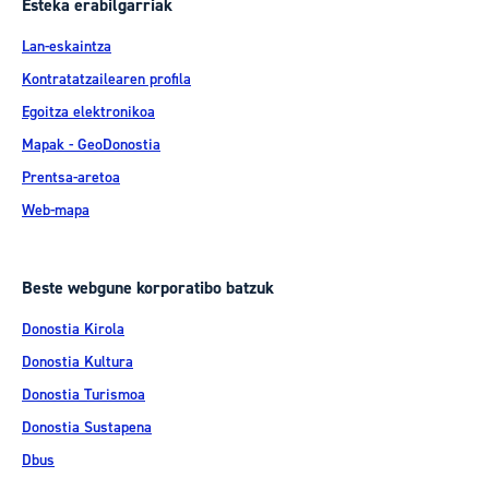
Esteka erabilgarriak
Lan-eskaintza
Kontratatzailearen profila
Egoitza elektronikoa
Mapak - GeoDonostia
Prentsa-aretoa
Web-mapa
Beste webgune korporatibo batzuk
Donostia Kirola
Donostia Kultura
Donostia Turismoa
Donostia Sustapena
Dbus