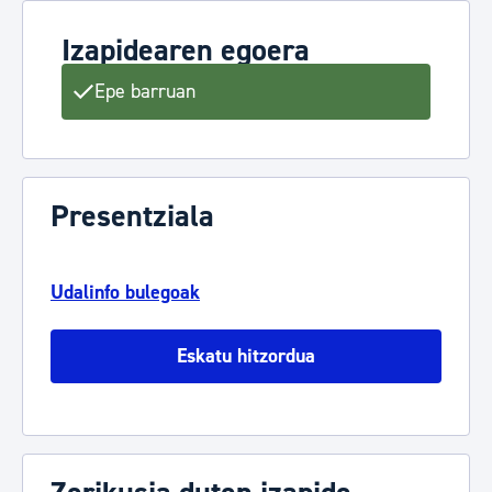
Izapidearen egoera
Epe barruan
Presentziala
Udalinfo bulegoak
Eskatu hitzordua