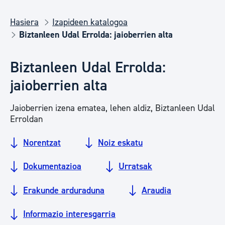
Hasiera
Izapideen katalogoa
Biztanleen Udal Errolda: jaioberrien alta
Biztanleen Udal Errolda:
jaioberrien alta
Jaioberrien izena ematea, lehen aldiz, Biztanleen Udal
Erroldan
Norentzat
Noiz eskatu
Dokumentazioa
Urratsak
Erakunde arduraduna
Araudia
Informazio interesgarria