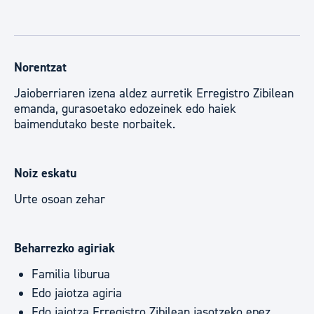
Norentzat
Jaioberriaren izena aldez aurretik Erregistro Zibilean
emanda, gurasoetako edozeinek edo haiek
baimendutako beste norbaitek.
Noiz eskatu
Urte osoan zehar
Beharrezko agiriak
Familia liburua
Edo jaiotza agiria
Edo jaiotza Erregistro Zibilean jasotzeko epez