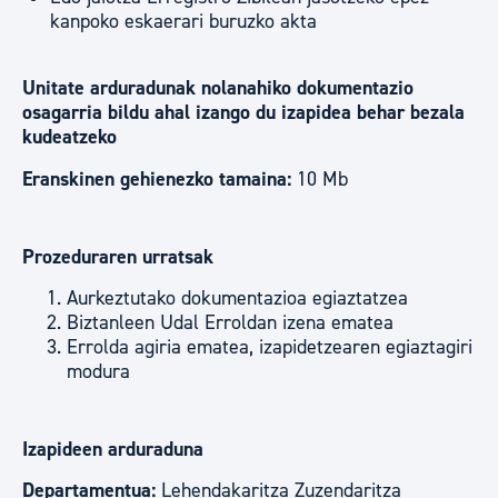
kanpoko eskaerari buruzko akta
Unitate arduradunak nolanahiko dokumentazio
osagarria bildu ahal izango du izapidea behar bezala
kudeatzeko
Eranskinen gehienezko tamaina:
10 Mb
Prozeduraren urratsak
Aurkeztutako dokumentazioa egiaztatzea
Biztanleen Udal Erroldan izena ematea
Errolda agiria ematea, izapidetzearen egiaztagiri
modura
Izapideen arduraduna
Departamentua:
Lehendakaritza Zuzendaritza