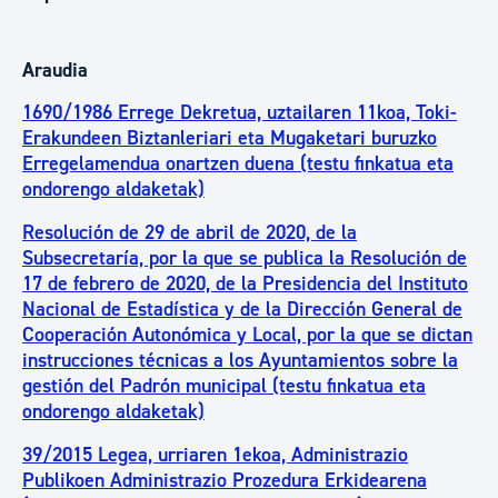
Araudia
1690/1986 Errege Dekretua, uztailaren 11koa, Toki-
Erakundeen Biztanleriari eta Mugaketari buruzko
Erregelamendua onartzen duena (testu finkatua eta
ondorengo aldaketak)
Resolución de 29 de abril de 2020, de la
Subsecretaría, por la que se publica la Resolución de
17 de febrero de 2020, de la Presidencia del Instituto
Nacional de Estadística y de la Dirección General de
Cooperación Autonómica y Local, por la que se dictan
instrucciones técnicas a los Ayuntamientos sobre la
gestión del Padrón municipal (testu finkatua eta
ondorengo aldaketak)
39/2015 Legea, urriaren 1ekoa, Administrazio
Publikoen Administrazio Prozedura Erkidearena