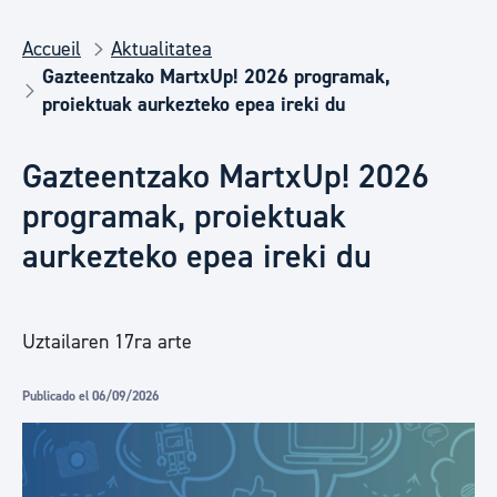
Accueil
Aktualitatea
Gazteentzako MartxUp! 2026 programak,
proiektuak aurkezteko epea ireki du
Gazteentzako MartxUp! 2026
programak, proiektuak
aurkezteko epea ireki du
Uztailaren 17ra arte
Publicado el 06/09/2026