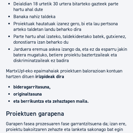
Deialdian 18 urtetik 30 urtera bitarteko gazteek parte
hartu ahal dute
Banaka nahiz taldeka
Proiektuak hautatuak izanez gero, bi eta lau pertsona
arteko taldetan landu beharko dira
Parte hartu ahal izateko, taldekideetako batek, gutxienez,
donostiarra izan beharko du
Jarduera eremua askea izango da, eta ez da esparru jakin
batera mugatuko, betiere proiektu baztertzaileak eta
diskriminatzaileak ez badira
MartxUp!-eko epaimahaiak proiektuen balorazioan kontuan
hartzen dituen
irizpideak dira
bideragarritasuna,
originaltasuna
eta berrikuntza eta zehaztapen maila.
Proiektuen garapena
Garapen fasea prozesuaren fase garrantzitsuena da; izan ere,
proiektu bakoitzaren zehazte eta lanketa sakonago bat egin