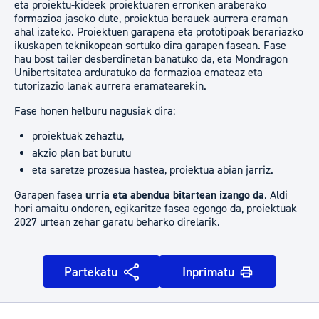
eta proiektu-kideek proiektuaren erronken araberako
formazioa jasoko dute, proiektua berauek aurrera eraman
ahal izateko. Proiektuen garapena eta prototipoak berariazko
ikuskapen teknikopean sortuko dira garapen fasean. Fase
hau bost tailer desberdinetan banatuko da, eta Mondragon
Unibertsitatea arduratuko da formazioa emateaz eta
tutorizazio lanak aurrera eramatearekin.
Fase honen helburu nagusiak dira:
proiektuak zehaztu,
akzio plan bat burutu
eta saretze prozesua hastea, proiektua abian jarriz.
Garapen fasea
urria eta abendua bitartean izango da
. Aldi
hori amaitu ondoren, egikaritze fasea egongo da, proiektuak
2027 urtean zehar garatu beharko direlarik.
Partekatu
Inprimatu