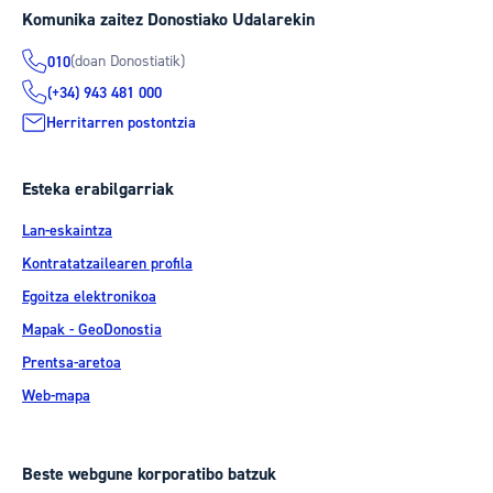
Komunika zaitez Donostiako Udalarekin
(doan Donostiatik)
010
(+34) 943 481 000
Herritarren postontzia
Esteka erabilgarriak
Lan-eskaintza
Kontratatzailearen profila
Egoitza elektronikoa
Mapak - GeoDonostia
Prentsa-aretoa
Web-mapa
Beste webgune korporatibo batzuk