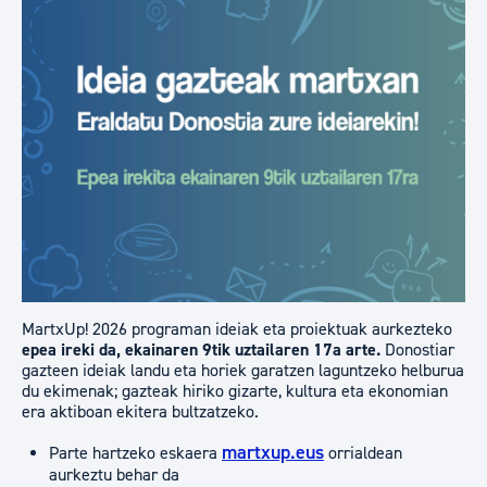
MartxUp! 2026 programan ideiak eta proiektuak aurkezteko
epea ireki da, ekainaren 9tik uztailaren 17a arte.
Donostiar
gazteen ideiak landu eta horiek garatzen laguntzeko helburua
du ekimenak; gazteak hiriko gizarte, kultura eta ekonomian
era aktiboan ekitera bultzatzeko.
martxup.eus
Parte hartzeko eskaera
orrialdean
aurkeztu behar da