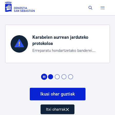
Saut au contenu principal
Buscar
Karabelen aurrean jarduteko
protokoloa
Erreparatu hondartzetako banderei
egoeraren berri izateko
Ikusi ohar guztiak
Itxi oharrak