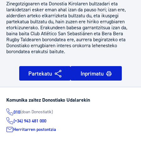
Zinegotzigoaren eta Donostia Kirolaren bultzadari eta
lankidetzari esker eman ahal izan da pauso hori; izan ere,
alderdien arteko elkarrizketa bultzatu du, eta ikuspegi
partekatua bultzatu du, hain zuzen ere hiriko errugbiaren
etorkizunerako. Erakundeen babesa garrantzitsua izan da,
baina baita Club Atlético San Sebastiánen eta Bera Bera
Rugby Taldearen borondatea ere, aurrera begiratzeko eta
Donostiako errugbiaren interes orokorra lehenesteko
borondatea erakutsi baitute.
Partekatu
Inprimatu
Komunika zaitez Donostiako Udalarekin
(doan Donostiatik)
010
(+34) 943 481 000
Herritarren postontzia