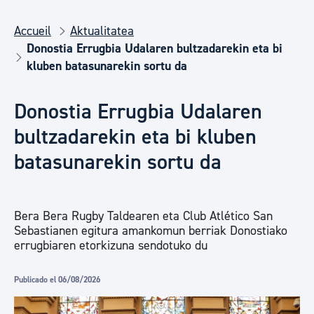
Accueil
Aktualitatea
Donostia Errugbia Udalaren bultzadarekin eta bi
kluben batasunarekin sortu da
Donostia Errugbia Udalaren
bultzadarekin eta bi kluben
batasunarekin sortu da
Bera Bera Rugby Taldearen eta Club Atlético San
Sebastianen egitura amankomun berriak Donostiako
errugbiaren etorkizuna sendotuko du
Publicado el 06/08/2026