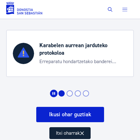
Saut au contenu principal
Buscar
Karabelen aurrean jarduteko
protokoloa
Erreparatu hondartzetako banderei
egoeraren berri izateko
Ikusi ohar guztiak
Itxi oharrak