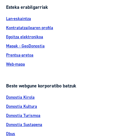
Esteka erabilgarriak
Lan-eskaintza
Kontratatzailearen profila
Egoitza elektronikoa
Mapak - GeoDonostia
Prentsa-aretoa
Web-mapa
Beste webgune korporatibo batzuk
Donostia Kirola
Donostia Kultura
Donostia Turismoa
Donostia Sustapena
Dbus