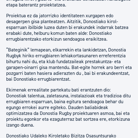
etapa baterantz proiektatzea.
Proiektua ez da jatorrizko identitateen xurgapen edo
desagerpen gisa planteatzen. Aitzitik, Donostiako kirol-
esparruan ibilbide luzea duten bi erakundek indarrak batzea
erabaki dute, helburu komun baten alde: Donostiako
errugbiarentzako etorkizun sendoagoa eraikitzea.
“Bateginik” lemapean, elkarrekin eta lankidetzan, Donostia
Rugbyk hiriko errugbiaren lehiakortasunaren erreferentzia
bihurtu nahi du, eta klub fundatzaileak prestakuntza- eta
garapen-oinarri gisa mantendu. Bat-egite horrek aro berri eta
pozgarri baten hasiera adierazten du , bai bi erakundeentzat,
bai Donostiako errugbiarentzat.
Ekimenak errealitate partekatu bati erantzuten dio:
Donostiak talentua, zaletasuna, instalazioak eta tradizioa ditu
errugbiaren esparruan, baina egitura sendoagoa behar du
egungo errokei aurre egiteko. Dauden baliabideak
optimizatzea da Donostia Rugby proiektuaren asmoa, bai eta
proiektu egonkor eta ezaguterraz bat sortzea ere, etorkizuna
izango duena.
Donostiako Udaleko Kiroletako Bizitza Osasuntsurako