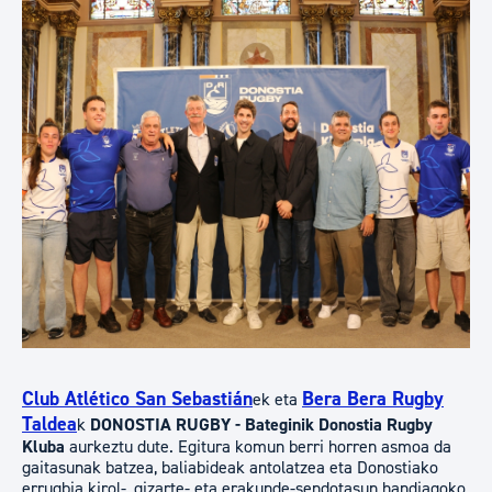
Club Atlético San Sebastián
Bera Bera Rugby
ek eta
Taldea
k
DONOSTIA RUGBY - Bateginik Donostia Rugby
Kluba
aurkeztu dute. Egitura komun berri horren asmoa da
gaitasunak batzea, baliabideak antolatzea eta Donostiako
errugbia kirol-, gizarte- eta erakunde-sendotasun handiagoko