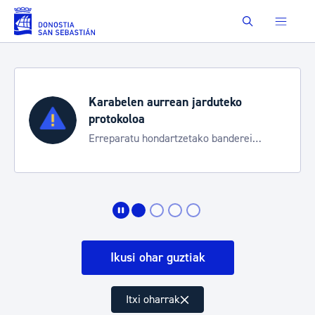
Eduki nagusira joan
Buscar
Karabelen aurrean jarduteko
protokoloa
Erreparatu hondartzetako banderei
egoeraren berri izateko
Ikusi ohar guztiak
Itxi oharrak