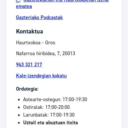
ematea
Gazteriako Podcastak
Kontaktua
Haurtxokoa - Gros
Nafarroa hiribidea, 7, 20013
943 321 217
Kale-izendegian kokatu
Ordutegia:
Astearte-ostegun: 17:00-19:30
Ostiralak: 17:00-20:00
Larunbatak: 17:00-19:30
Uztail eta abuztuan itxita