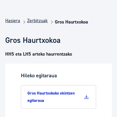
Hasiera
Zerbitzuak
Gros Haurtxokoa
Gros Haurtxokoa
HH5 eta LH5 arteko haurrentzako
Hileko egitaraua
Gros Haurtxokoko ekintzen
egitaraua