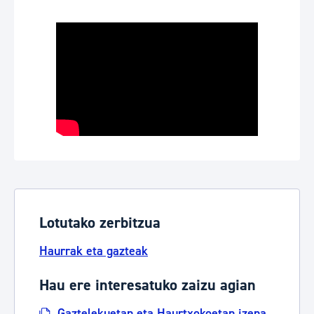
Lotutako zerbitzua
Haurrak eta gazteak
Hau ere interesatuko zaizu agian
Gaztelekuetan eta Haurtxokoetan izena