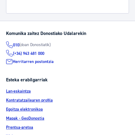
Komunika zaitez Donostiako Udalarekin
(doan Donostiatik)
010
(+34) 943 481 000
Herritarren postontzia
Esteka erabilgarriak
Lan-eskaintza
Kontratatzailearen profila
Egoitza elektronikoa
Mapak - GeoDonostia
Prentsa-aretoa