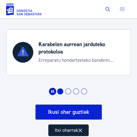
Eduki nagusira joan
Buscar
Karabelen aurrean jarduteko
protokoloa
Erreparatu hondartzetako banderei
egoeraren berri izateko
Ikusi ohar guztiak
Itxi oharrak