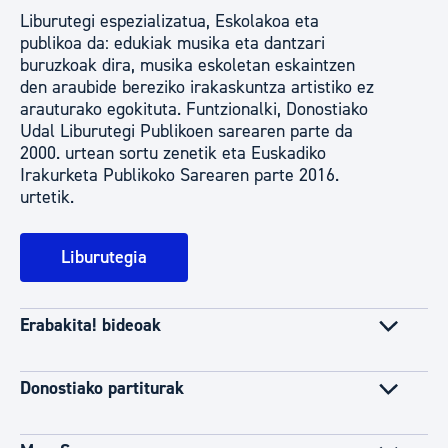
Liburutegi espezializatua, Eskolakoa eta
publikoa da: edukiak musika eta dantzari
buruzkoak dira, musika eskoletan eskaintzen
den araubide bereziko irakaskuntza artistiko ez
arauturako egokituta. Funtzionalki, Donostiako
Udal Liburutegi Publikoen sarearen parte da
2000. urtean sortu zenetik eta Euskadiko
Irakurketa Publikoko Sarearen parte 2016.
urtetik.
Liburutegia
Erabakita! bideoak
Donostiako partiturak