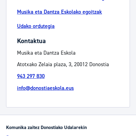
Musika eta Dantza Eskolako egoitzak
Udako ordutegia
Kontaktua
Musika eta Dantza Eskola
Atotxako Zelaia plaza, 3, 20012 Donostia
943 297 830
info@donostiaeskola.eus
Komunika zaitez Donostiako Udalarekin