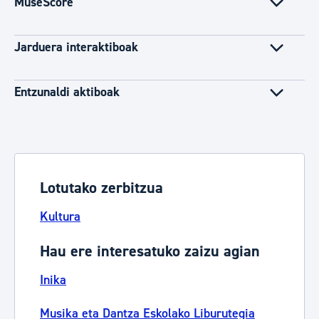
MuseScore
Jarduera interaktiboak
Entzunaldi aktiboak
Lotutako zerbitzua
Kultura
Hau ere interesatuko zaizu agian
Inika
Musika eta Dantza Eskolako Liburutegia