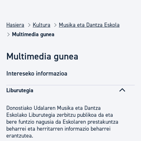
Hasiera
Kultura
Musika eta Dantza Eskola
Multimedia gunea
Multimedia gunea
Intereseko informazioa
Liburutegia
Donostiako Udalaren Musika eta Dantza
Eskolako Liburutegia zerbitzu publikoa da eta
bere funtzio nagusia da Eskolaren prestakuntza
beharrei eta herritarren informazio beharrei
erantzutea.