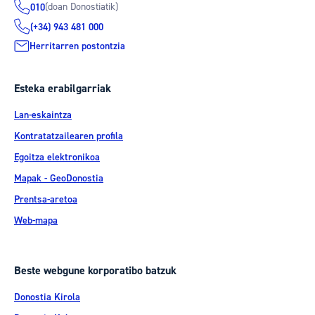
(doan Donostiatik)
010
(+34) 943 481 000
Herritarren postontzia
Esteka erabilgarriak
Lan-eskaintza
Kontratatzailearen profila
Egoitza elektronikoa
Mapak - GeoDonostia
Prentsa-aretoa
Web-mapa
Beste webgune korporatibo batzuk
Donostia Kirola