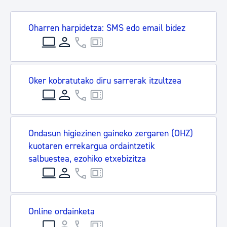
Oharren harpidetza: SMS edo email bidez
Oker kobratutako diru sarrerak itzultzea
Ondasun higiezinen gaineko zergaren (OHZ)
kuotaren errekargua ordaintzetik
salbuestea, ezohiko etxebizitza
Online ordainketa