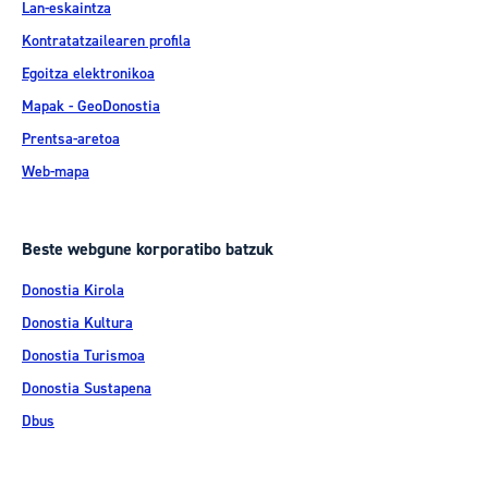
Lan-eskaintza
Kontratatzailearen profila
Egoitza elektronikoa
Mapak - GeoDonostia
Prentsa-aretoa
Web-mapa
Beste webgune korporatibo batzuk
Donostia Kirola
Donostia Kultura
Donostia Turismoa
Donostia Sustapena
Dbus