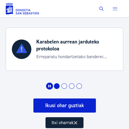
Eduki nagusira joan
Buscar
Karabelen aurrean jarduteko
protokoloa
Erreparatu hondartzetako banderei
egoeraren berri izateko
Ikusi ohar guztiak
Itxi oharrak