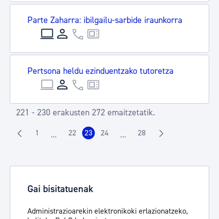
Parte Zaharra: ibilgailu-sarbide iraunkorra
Pertsona heldu ezinduentzako tutoretza
221 - 230 erakusten 272 emaitzetatik.
1
22
23
24
28
...
...
Orrialdea
Orrialdea
Orrialdea
Orrialdea
Orrialdea
Intermediate Pages Use TAB to navigate.
Intermediate Pages Use TAB t
Gai bisitatuenak
Administrazioarekin elektronikoki erlazionatzeko,