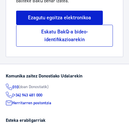
baliteke BakQ behar izatea.
Ezagutu egoitza elektronikoa
Eskatu BakQ-a bideo-
identifikazioarekin
Komunika zaitez Donostiako Udalarekin
(doan Donostiatik)
010
(+34) 943 481 000
Herritarren postontzia
Esteka erabilgarriak