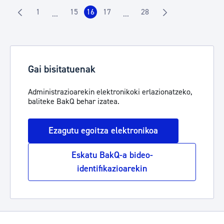
1
15
16
17
28
...
...
Orrialdea
Orrialdea
Orrialdea
Orrialdea
Orrialdea
Intermediate Pages Use TAB to navigate.
Intermediate Pages Use TAB t
Gai bisitatuenak
Administrazioarekin elektronikoki erlazionatzeko,
baliteke BakQ behar izatea.
Ezagutu egoitza elektronikoa
Eskatu BakQ-a bideo-
identifikazioarekin