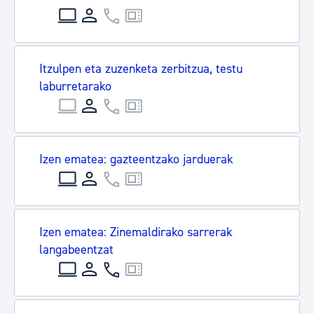
Itzulpen eta zuzenketa zerbitzua, testu
laburretarako
Izen ematea: gazteentzako jarduerak
Izen ematea: Zinemaldirako sarrerak
langabeentzat