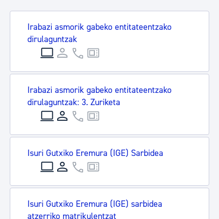
Irabazi asmorik gabeko entitateentzako
dirulaguntzak
Irabazi asmorik gabeko entitateentzako
dirulaguntzak: 3. Zuriketa
Isuri Gutxiko Eremura (IGE) Sarbidea
Isuri Gutxiko Eremura (IGE) sarbidea
atzerriko matrikulentzat