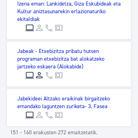
Izena eman: Lankidetza, Giza Eskubideak eta
Kultur aniztasunarekin erlazionaturiko
ekitaldiak
Jabeak - Etxebizitza pribatu hutsen
programan etxebizitza bat alokatzeko
jartzeko eskaera (Alokabide)
Jabekideei Altzako eraikinak birgaitzeko
emandako laguntzen zuriketa- 3. Fasea
151 - 160 erakusten 272 emaitzetatik.