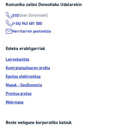
Komunika zaitez Donostiako Udalarekin
(doan Donostiatik)
010
(+34) 943 481 000
Herritarren postontzia
Esteka erabilgarriak
Lan-eskaintza
Kontratatzailearen profila
Egoitza elektronikoa
Mapak - GeoDonostia
Prentsa-aretoa
Web-mapa
Beste webgune korporatibo batzuk