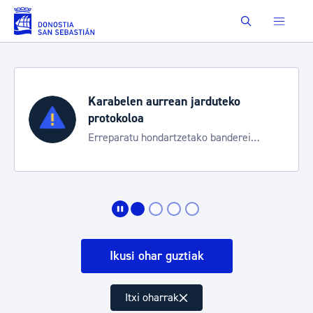
Eduki nagusira joan
Buscar
Karabelen aurrean jarduteko
protokoloa
Erreparatu hondartzetako banderei
egoeraren berri izateko
Ikusi ohar guztiak
Itxi oharrak