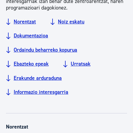
interesgarriak izan behar dute zentroarentzat, haren
programazioari dagokionez.
Norentzat
Noiz eskatu
Dokumentazioa
Ordaindu beharreko kopurua
Ebazteko epeak
Urratsak
Erakunde arduraduna
Informazio interesgarria
Norentzat