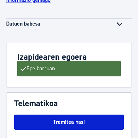
Informazio gehiago
Datuen babesa
Izapidearen egoera
Epe barruan
Telematikoa
Tramitea hasi