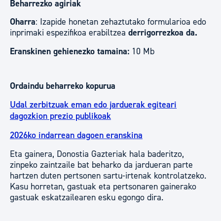
Beharrezko agiriak
Oharra
: Izapide honetan zehaztutako formularioa edo
inprimaki espezifikoa erabiltzea
derrigorrezkoa da.
Eranskinen gehienezko tamaina:
10 Mb
Ordaindu beharreko kopurua
Udal zerbitzuak eman edo jarduerak egiteari
dagozkion prezio publikoak
2026ko indarrean dagoen eranskina
Eta gainera, Donostia Gazteriak hala baderitzo,
zinpeko zaintzaile bat beharko da jardueran parte
hartzen duten pertsonen sartu-irtenak kontrolatzeko.
Kasu horretan, gastuak eta pertsonaren gainerako
gastuak eskatzailearen esku egongo dira.