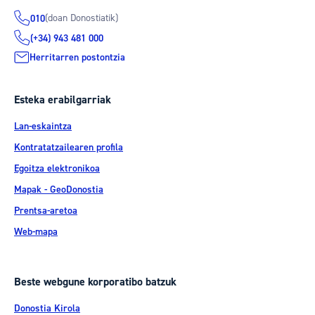
(doan Donostiatik)
010
(+34) 943 481 000
Herritarren postontzia
Esteka erabilgarriak
Lan-eskaintza
Kontratatzailearen profila
Egoitza elektronikoa
Mapak - GeoDonostia
Prentsa-aretoa
Web-mapa
Beste webgune korporatibo batzuk
Donostia Kirola