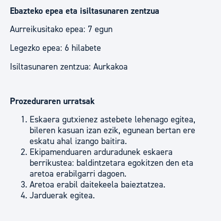
Ebazteko epea eta isiltasunaren zentzua
Aurreikusitako epea: 7 egun
Legezko epea: 6 hilabete
Isiltasunaren zentzua: Aurkakoa
Prozeduraren urratsak
Eskaera gutxienez astebete lehenago egitea,
bileren kasuan izan ezik, egunean bertan ere
eskatu ahal izango baitira.
Ekipamenduaren arduradunek eskaera
berrikustea: baldintzetara egokitzen den eta
aretoa erabilgarri dagoen.
Aretoa erabil daitekeela baieztatzea.
Jarduerak egitea.