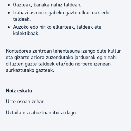
Gazteak, banaka nahiz taldean.
Irabazi asmorik gabeko gazte elkarteak edo
taldeak.
Auzoko edo hiriko elkarteak, taldeak eta
kolektiboak.
Kontadores zentroan lehentasuna izango dute kultur
eta gizarte arlora zuzendutako jarduerak egin nahi
dituzten gazte taldeek eta/edo norbere izenean
aurkeztutako gazteek.
Noiz eskatu
Urte osoan zehar
Uztaila eta abuztuan itxita dago.