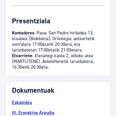
Presentziala
Kontadores
: Pasai San Pedro hiribidea 13,
etxabea (Bidebieta). Ordutegia: asteartetik
ostiralera 17:00etatik 20:30era, eta
larunbatetan 17:00etatik 21:00etara.
Etxarriene
: Elenategi kalea 2, alboko atea
(MARTUTENE). Astelehenetik larunbatera,
16:30etik 20:30era.
Dokumentuak
Eskabidea
III. Eranskina Araudia