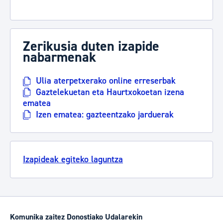
Zerikusia duten izapide
nabarmenak
Ulia aterpetxerako online erreserbak
Gaztelekuetan eta Haurtxokoetan izena
ematea
Izen ematea: gazteentzako jarduerak
Izapideak egiteko laguntza
Komunika zaitez Donostiako Udalarekin