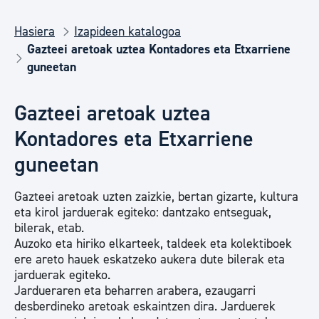
Hasiera
Izapideen katalogoa
Gazteei aretoak uztea Kontadores eta Etxarriene
guneetan
Gazteei aretoak uztea
Kontadores eta Etxarriene
guneetan
Gazteei aretoak uzten zaizkie, bertan gizarte, kultura
eta kirol jarduerak egiteko: dantzako entseguak,
bilerak, etab.
Auzoko eta hiriko elkarteek, taldeek eta kolektiboek
ere areto hauek eskatzeko aukera dute bilerak eta
jarduerak egiteko.
Jardueraren eta beharren arabera, ezaugarri
desberdineko aretoak eskaintzen dira. Jarduerek