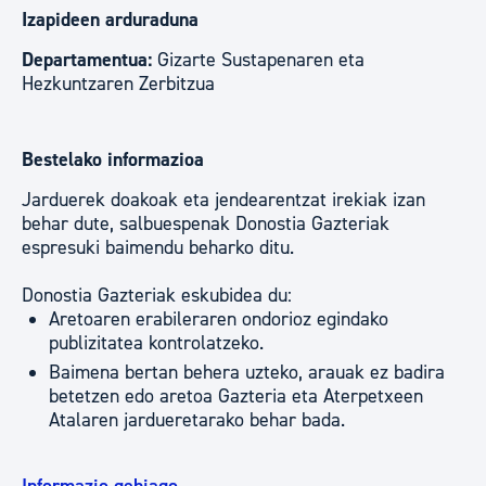
Izapideen arduraduna
Departamentua:
Gizarte Sustapenaren eta
Hezkuntzaren Zerbitzua
Bestelako informazioa
Jarduerek doakoak eta jendearentzat irekiak izan
behar dute, salbuespenak Donostia Gazteriak
espresuki baimendu beharko ditu.
Donostia Gazteriak eskubidea du:
Aretoaren erabileraren ondorioz egindako
publizitatea kontrolatzeko.
Baimena bertan behera uzteko, arauak ez badira
betetzen edo aretoa Gazteria eta Aterpetxeen
Atalaren jardueretarako behar bada.