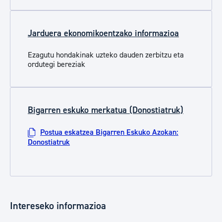
Jarduera ekonomikoentzako informazioa
Ezagutu hondakinak uzteko dauden zerbitzu eta
ordutegi bereziak
Bigarren eskuko merkatua (Donostiatruk)
Postua eskatzea Bigarren Eskuko Azokan:
Donostiatruk
Intereseko informazioa