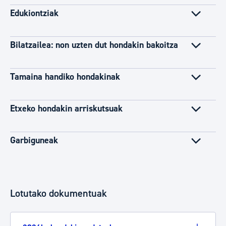
Edukiontziak
Bilatzailea: non uzten dut hondakin bakoitza
Tamaina handiko hondakinak
Etxeko hondakin arriskutsuak
Garbiguneak
Lotutako dokumentuak