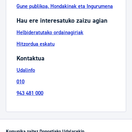
Gune publikoa, Hondakinak eta Ingurumena
Hau ere interesatuko zaizu agian
Helbideratutako ordainagiriak
Hitzordua eskatu
Kontaktua
Udalinfo
010
943 481 000
Komunika zaitez Donostiako Udalarekin