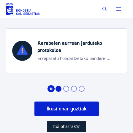
Eduki nagusira joan
Buscar
Karabelen aurrean jarduteko
protokoloa
Erreparatu hondartzetako banderei
egoeraren berri izateko
Ikusi ohar guztiak
Itxi oharrak