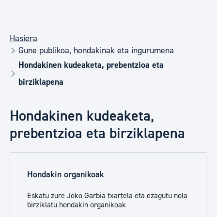
Hasiera
Gune publikoa, hondakinak eta ingurumena
Hondakinen kudeaketa, prebentzioa eta
birziklapena
Hondakinen kudeaketa,
prebentzioa eta birziklapena
Hondakin organikoak
Eskatu zure Joko Garbia txartela eta ezagutu nola
birziklatu hondakin organikoak