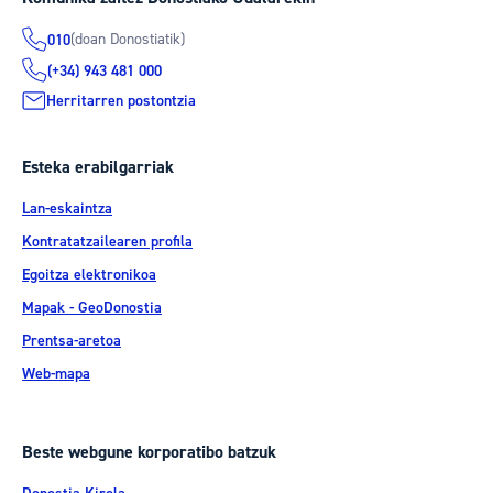
(doan Donostiatik)
010
(+34) 943 481 000
Herritarren postontzia
Esteka erabilgarriak
Lan-eskaintza
Kontratatzailearen profila
Egoitza elektronikoa
Mapak - GeoDonostia
Prentsa-aretoa
Web-mapa
Beste webgune korporatibo batzuk