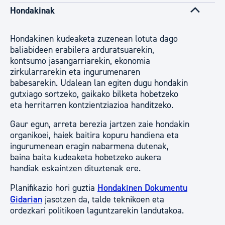
Hondakinak
Hondakinen kudeaketa zuzenean lotuta dago
baliabideen erabilera arduratsuarekin,
kontsumo jasangarriarekin, ekonomia
zirkularrarekin eta ingurumenaren
babesarekin. Udalean lan egiten dugu hondakin
gutxiago sortzeko, gaikako bilketa hobetzeko
eta herritarren kontzientziazioa handitzeko.
Gaur egun, arreta berezia jartzen zaie hondakin
organikoei, haiek baitira kopuru handiena eta
ingurumenean eragin nabarmena dutenak,
baina baita kudeaketa hobetzeko aukera
handiak eskaintzen dituztenak ere.
Planifikazio hori guztia
Hondakinen Dokumentu
Gidarian
jasotzen da, talde teknikoen eta
ordezkari politikoen laguntzarekin landutakoa.