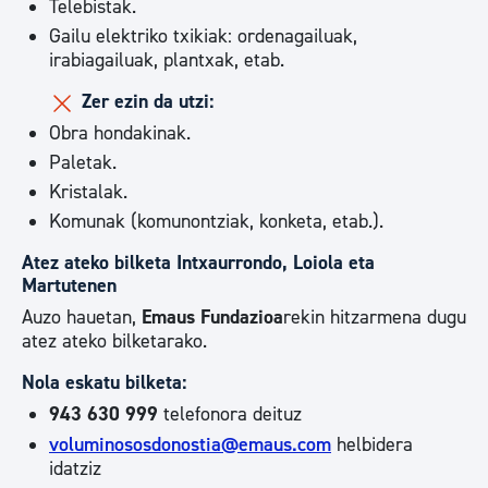
Telebistak.
Gailu elektriko txikiak: ordenagailuak,
irabiagailuak, plantxak, etab.
Zer ezin da utzi:
Obra hondakinak.
Paletak.
Kristalak.
Komunak (komunontziak, konketa, etab.).
Atez ateko bilketa Intxaurrondo, Loiola eta
Martutenen
Auzo hauetan,
Emaus Fundazioa
rekin hitzarmena dugu
atez ateko bilketarako.
Nola eskatu bilketa:
943 630 999
telefonora deituz
voluminososdonostia@emaus.com
helbidera
idatziz