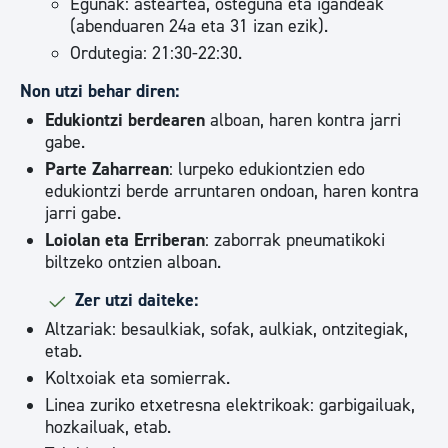
Egunak: asteartea, osteguna eta igandeak
(abenduaren 24a eta 31 izan ezik).
Ordutegia: 21:30-22:30.
Non utzi behar diren:
Edukiontzi berdearen
alboan, haren kontra jarri
gabe.
Parte Zaharrean
: lurpeko edukiontzien edo
edukiontzi berde arruntaren ondoan, haren kontra
jarri gabe.
Loiolan eta Erriberan
: zaborrak pneumatikoki
biltzeko ontzien alboan.​​​​
Zer utzi daiteke:
Altzariak: besaulkiak, sofak, aulkiak, ontzitegiak,
etab.
Koltxoiak eta somierrak.
Linea zuriko etxetresna elektrikoak: garbigailuak,
hozkailuak, etab.