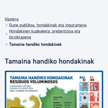
Hasiera
Gune publikoa, hondakinak eta ingurumena
Hondakinen kudeaketa, prebentzioa eta
birziklapena
Tamaina handiko hondakinak
Tamaina handiko hondakinak