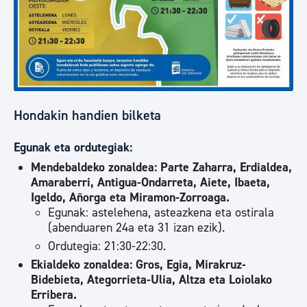
Hondakin handien bilketa
Egunak eta ordutegiak:
Mendebaldeko zonaldea: Parte Zaharra, Erdialdea,
Amaraberri, Antigua-Ondarreta, Aiete, Ibaeta,
Igeldo, Añorga eta Miramon-Zorroaga.
Egunak: astelehena, asteazkena eta ostirala
(abenduaren 24a eta 31 izan ezik).
Ordutegia: 21:30-22:30.
Ekialdeko zonaldea: Gros, Egia, Mirakruz-
Bidebieta, Ategorrieta-Ulia, Altza eta Loiolako
Erribera.