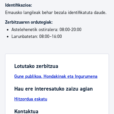
Identifikazioa:
Emausko langileak behar bezala identifikatuta daude.
Zerbitzuaren ordutegiak:
Astelehenetik ostiralera: 08:00-20:00
Larunbatetan: 08:00–16:00
Lotutako zerbitzua
Gune publikoa, Hondakinak eta Ingurumena
Hau ere interesatuko zaizu agian
Hitzordua eskatu
Kontaktua