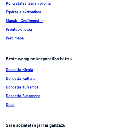
Kontratatzailearen profila
Egoitza elektronikoa
Mapak - GeoDonostia
Prentsa-aretoa
Web-mapa
Beste webgune korporatibo batzuk
Donostia Kirola
Donostia Kultura
Donostia Turismoa
Donostia Sustapena
Dbus
Sare sozialetan jarrai gaitzazu