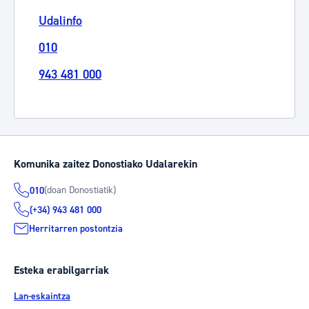
Udalinfo
010
943 481 000
Komunika zaitez Donostiako Udalarekin
(doan Donostiatik)
010
(+34) 943 481 000
Herritarren postontzia
Esteka erabilgarriak
Lan-eskaintza