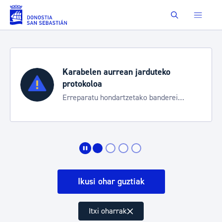
Eduki nagusira joan
Buscar
Karabelen aurrean jarduteko
protokoloa
Erreparatu hondartzetako banderei
egoeraren berri izateko
Ikusi ohar guztiak
Itxi oharrak