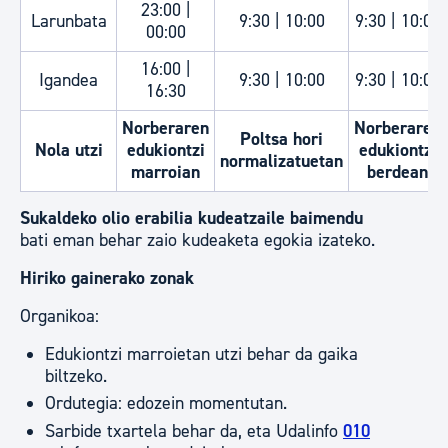
23:00 |
Larunbata
9:30 | 10:00
9:30 | 10:00
00:00
16:00 |
Igandea
9:30 | 10:00
9:30 | 10:00
16:30
Norberaren
Norberaren
Poltsa hori
Nola utzi
edukiontzi
edukiontzi
normalizatuetan
marroian
berdean
Sukaldeko olio erabilia kudeatzaile baimendu
bati eman behar zaio kudeaketa egokia izateko.
Hiriko gainerako zonak
Organikoa:
Edukiontzi marroietan utzi behar da gaika
biltzeko.
Ordutegia: edozein momentutan.
Sarbide txartela behar da, eta Udalinfo
010