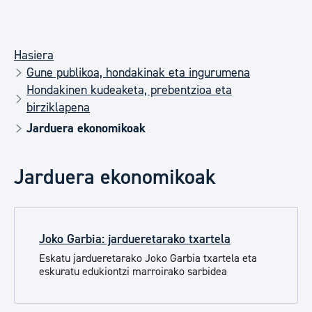
Hasiera
Gune publikoa, hondakinak eta ingurumena
Hondakinen kudeaketa, prebentzioa eta
birziklapena
Jarduera ekonomikoak
Jarduera ekonomikoak
Joko Garbia: jardueretarako txartela
Eskatu jardueretarako Joko Garbia txartela eta
eskuratu edukiontzi marroirako sarbidea