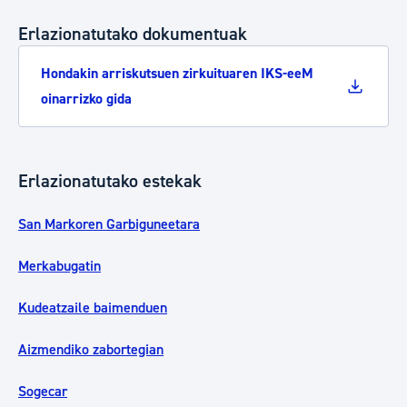
Erlazionatutako dokumentuak
Hondakin arriskutsuen zirkuituaren IKS-eeM
oinarrizko gida
Erlazionatutako estekak
San Markoren Garbiguneetara
Merkabugatin
Kudeatzaile baimenduen
Aizmendiko zabortegian
Sogecar