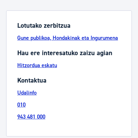
Lotutako zerbitzua
Gune publikoa, Hondakinak eta Ingurumena
Hau ere interesatuko zaizu agian
Hitzordua eskatu
Kontaktua
Udalinfo
010
943 481 000