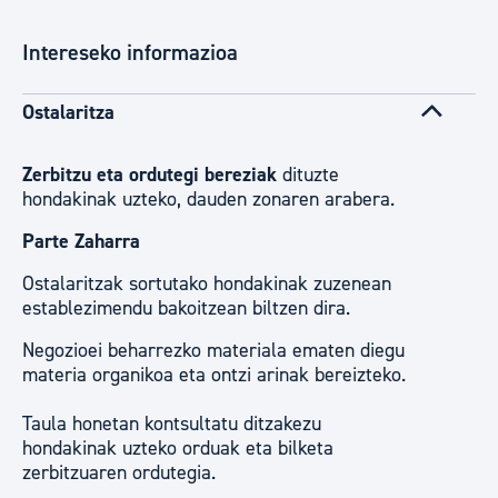
Intereseko informazioa
Ostalaritza
Zerbitzu eta ordutegi bereziak
dituzte
hondakinak uzteko, dauden zonaren arabera.
Parte Zaharra
Ostalaritzak sortutako hondakinak zuzenean
establezimendu bakoitzean biltzen dira.
Negozioei beharrezko materiala ematen diegu
materia organikoa eta ontzi arinak bereizteko.
Taula honetan kontsultatu ditzakezu
hondakinak uzteko orduak eta bilketa
zerbitzuaren ordutegia.