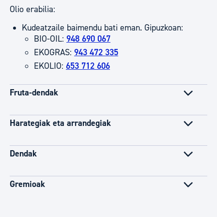
Olio erabilia:
Kudeatzaile baimendu bati eman. Gipuzkoan:
BIO-OIL:
948 690 067
EKOGRAS:
943 472 335
EKOLIO:
653 712 606
Fruta-dendak
Harategiak eta arrandegiak
Dendak
Gremioak