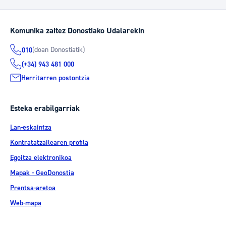
Komunika zaitez Donostiako Udalarekin
(doan Donostiatik)
010
(+34) 943 481 000
Herritarren postontzia
Esteka erabilgarriak
Lan-eskaintza
Kontratatzailearen profila
Egoitza elektronikoa
Mapak - GeoDonostia
Prentsa-aretoa
Web-mapa