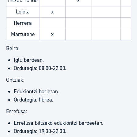
Intxaurrondo
x
x
Loiola
x
Herrera
Martutene
x
Beira:
Iglu berdean.
Ordutegia: 08:00-22:00.
Ontziak:
Edukiontzi horietan.
Ordutegia: librea.
Errefusa:
Errefusa biltzeko edukiontzi berdeetan.
Ordutegia: 19:30-22:30.