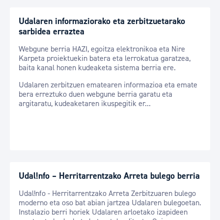
Udalaren informaziorako eta zerbitzuetarako
sarbidea erraztea
Webgune berria HAZI, egoitza elektronikoa eta Nire
Karpeta proiektuekin batera eta lerrokatua garatzea,
baita kanal honen kudeaketa sistema berria ere.
Udalaren zerbitzuen ematearen informazioa eta emate
bera erreztuko duen webgune berria garatu eta
argitaratu, kudeaketaren ikuspegitik er...
Udal!nfo – Herritarrentzako Arreta bulego berria
Udal!nfo - Herritarrentzako Arreta Zerbitzuaren bulego
moderno eta oso bat abian jartzea Udalaren bulegoetan.
Instalazio berri horiek Udalaren arloetako izapideen