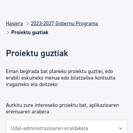
Hasiera
2023-2027 Gobernu Programa
Proiektu guztiak
Proiektu guztiak
Eman begirada bat planeko proiektu guztiei, edo
erabili eskuineko menua edo bilatzailea kontsulta
iragazteko eta doitzeko
Aurkitu zure intereseko proiektu bat, aplikazioaren
eremuaren arabera