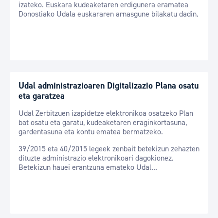
izateko. Euskara kudeaketaren erdigunera eramatea
Donostiako Udala euskararen arnasgune bilakatu dadin.
Udal administrazioaren Digitalizazio Plana osatu
eta garatzea
Udal Zerbitzuen izapidetze elektronikoa osatzeko Plan
bat osatu eta garatu, kudeaketaren eraginkortasuna,
gardentasuna eta kontu ematea bermatzeko.
39/2015 eta 40/2015 legeek zenbait betekizun zehazten
dituzte administrazio elektronikoari dagokionez.
Betekizun hauei erantzuna emateko Udal...