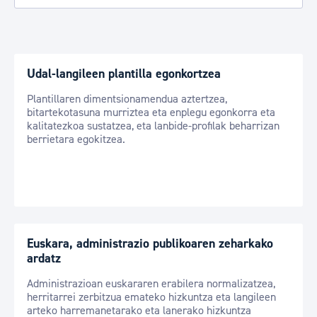
Udal-langileen plantilla egonkortzea
Plantillaren dimentsionamendua aztertzea,
bitartekotasuna murriztea eta enplegu egonkorra eta
kalitatezkoa sustatzea, eta lanbide-profilak beharrizan
berrietara egokitzea.
Euskara, administrazio publikoaren zeharkako
ardatz
Administrazioan euskararen erabilera normalizatzea,
herritarrei zerbitzua emateko hizkuntza eta langileen
arteko harremanetarako eta lanerako hizkuntza