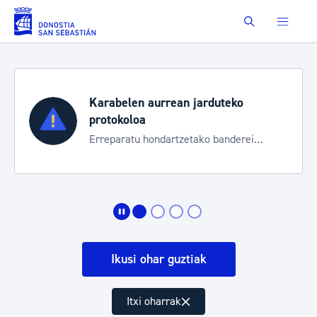
Eduki nagusira joan
Buscar
Karabelen aurrean jarduteko
protokoloa
Erreparatu hondartzetako banderei
egoeraren berri izateko
Ikusi ohar guztiak
Itxi oharrak