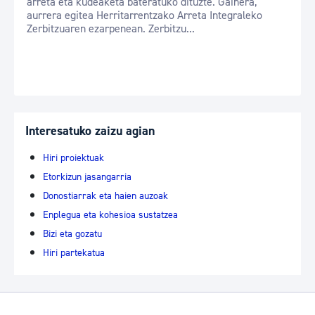
arreta eta kudeaketa bateratuko dituzte. Gainera,
aurrera egitea Herritarrentzako Arreta Integraleko
Zerbitzuaren ezarpenean. Zerbitzu...
Interesatuko zaizu agian
Hiri proiektuak
Etorkizun jasangarria
Donostiarrak eta haien auzoak
Enplegua eta kohesioa sustatzea
Bizi eta gozatu
Hiri partekatua