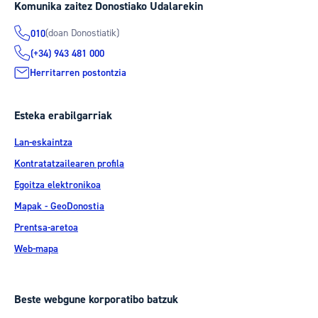
Komunika zaitez Donostiako Udalarekin
(doan Donostiatik)
010
(+34) 943 481 000
Herritarren postontzia
Esteka erabilgarriak
Lan-eskaintza
Kontratatzailearen profila
Egoitza elektronikoa
Mapak - GeoDonostia
Prentsa-aretoa
Web-mapa
Beste webgune korporatibo batzuk