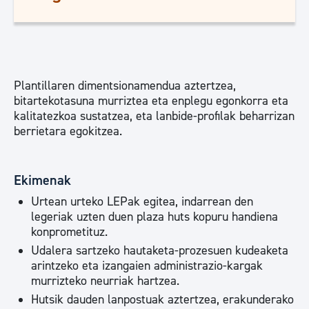
Plantillaren dimentsionamendua aztertzea,
bitartekotasuna murriztea eta enplegu egonkorra eta
kalitatezkoa sustatzea, eta lanbide-profilak beharrizan
berrietara egokitzea.
Ekimenak
Urtean urteko LEPak egitea, indarrean den
legeriak uzten duen plaza huts kopuru handiena
konprometituz.
Udalera sartzeko hautaketa-prozesuen kudeaketa
arintzeko eta izangaien administrazio-kargak
murrizteko neurriak hartzea.
Hutsik dauden lanpostuak aztertzea, erakunderako