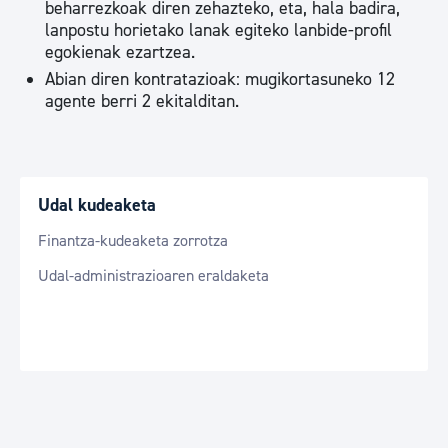
beharrezkoak diren zehazteko, eta, hala badira,
lanpostu horietako lanak egiteko lanbide-profil
egokienak ezartzea.
Abian diren kontratazioak: mugikortasuneko 12
agente berri 2 ekitalditan.
Udal kudeaketa
Finantza-kudeaketa zorrotza
Udal-administrazioaren eraldaketa