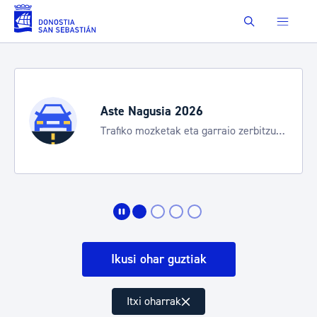
Eduki nagusira joan
Buscar
Aste Nagusia 2026
Trafiko mozketak eta garraio zerbitzu
bereziak
Ikusi ohar guztiak
Itxi oharrak