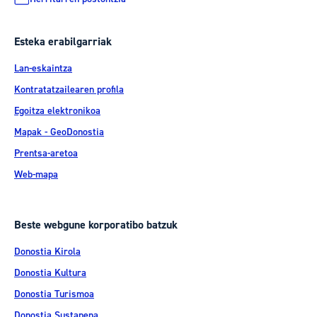
Esteka erabilgarriak
Lan-eskaintza
Kontratatzailearen profila
Egoitza elektronikoa
Mapak - GeoDonostia
Prentsa-aretoa
Web-mapa
Beste webgune korporatibo batzuk
Donostia Kirola
Donostia Kultura
Donostia Turismoa
Donostia Sustapena