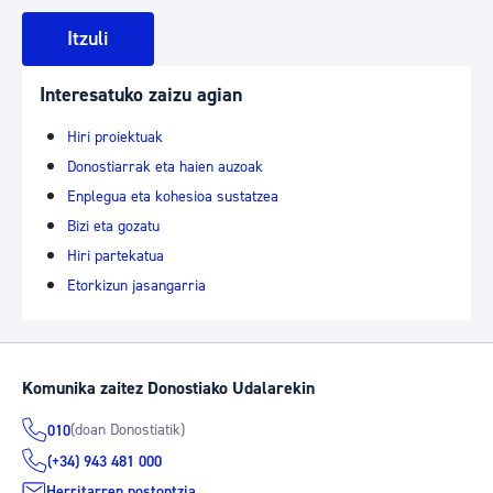
Itzuli
Interesatuko zaizu agian
Hiri proiektuak
Donostiarrak eta haien auzoak
Enplegua eta kohesioa sustatzea
Bizi eta gozatu
Hiri partekatua
Etorkizun jasangarria
Komunika zaitez Donostiako Udalarekin
(doan Donostiatik)
010
(+34) 943 481 000
Herritarren postontzia