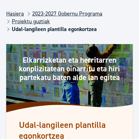
Hasiera
2023-2027 Gobernu Programa
Proiektu guztiak
Udal-langileen plantilla egonkortzea
Elkarrizketan eta herritarren
konplizitatean oinarritu eta hiri
partekatu baten alde lan egitea
Udal-langileen plantilla
egonkortzea