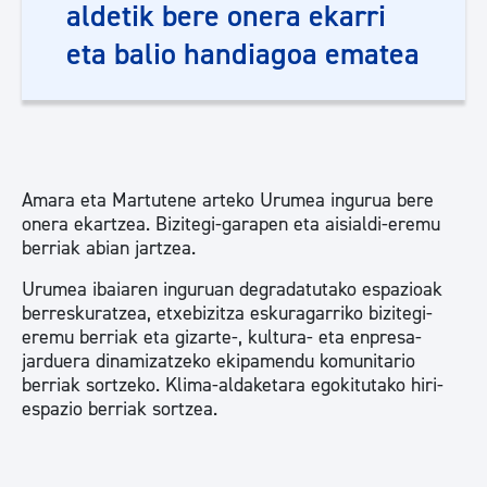
aldetik bere onera ekarri
eta balio handiagoa ematea
Amara eta Martutene arteko Urumea ingurua bere
onera ekartzea. Bizitegi-garapen eta aisialdi-eremu
berriak abian jartzea.
Urumea ibaiaren inguruan degradatutako espazioak
berreskuratzea, etxebizitza eskuragarriko bizitegi-
eremu berriak eta gizarte-, kultura- eta enpresa-
jarduera dinamizatzeko ekipamendu komunitario
berriak sortzeko. Klima-aldaketara egokitutako hiri-
espazio berriak sortzea.