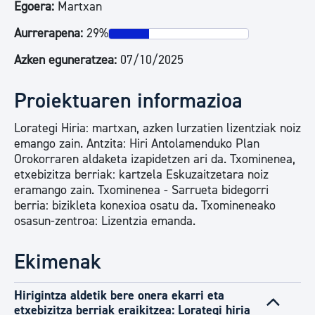
Egoera:
Martxan
Aurrerapena:
29%
Azken eguneratzea:
07/10/2025
Proiektuaren informazioa
Lorategi Hiria: martxan, azken lurzatien lizentziak noiz
emango zain. Antzita: Hiri Antolamenduko Plan
Orokorraren aldaketa izapidetzen ari da. Txominenea,
etxebizitza berriak: kartzela Eskuzaitzetara noiz
eramango zain. Txominenea - Sarrueta bidegorri
berria: bizikleta konexioa osatu da. Txomineneako
osasun-zentroa: Lizentzia emanda.
Ekimenak
Hirigintza aldetik bere onera ekarri eta
etxebizitza berriak eraikitzea: Lorategi hiria