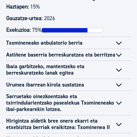
Haztapen:
15%
Gauzatze-urtea:
2026
Exekuzioa:
75%
Txomineneako anbulatorio berria
Astiñene baserria berreskuratzea eta berritzea
Ibaia garbitzeko, mantentzeko eta
berreskuratzeko lanak egitea
Urumea ibarrean kirola sustatzea
Sarruetako oinezkoentzako eta
txirrindularientzako pasealekua Txomineneako
ibai-parkearekin lotzea.
Hirigintza aldetik bree onera ekarri eta
etxebizitza berriak eraikitzea: Txominenea II