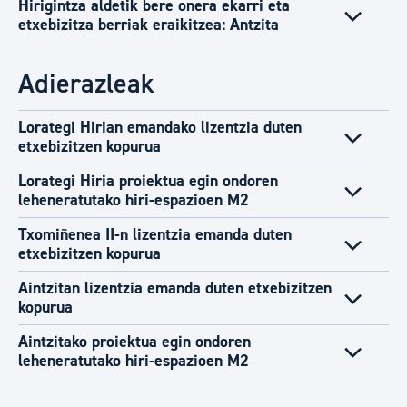
Hirigintza aldetik bere onera ekarri eta
etxebizitza berriak eraikitzea: Antzita
Adierazleak
Lorategi Hirian emandako lizentzia duten
etxebizitzen kopurua
Lorategi Hiria proiektua egin ondoren
leheneratutako hiri-espazioen M2
Txomiñenea II-n lizentzia emanda duten
etxebizitzen kopurua
Aintzitan lizentzia emanda duten etxebizitzen
kopurua
Aintzitako proiektua egin ondoren
leheneratutako hiri-espazioen M2