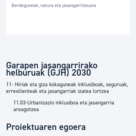
Berdeguneak, natura eta jasangarritasuna
Garapen jasangarrirako
helburuak (GJH) 2030
11- Hiriak eta giza kokaguneak inklusiboak, seguruak,
erresilienteak eta jasangarriak izatea lortzea
11.03-Urbanizazio inklusiboa eta jasangarria
areagotzea
Proiektuaren egoera