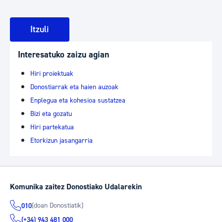
Itzuli
Interesatuko zaizu agian
Hiri proiektuak
Donostiarrak eta haien auzoak
Enplegua eta kohesioa sustatzea
Bizi eta gozatu
Hiri partekatua
Etorkizun jasangarria
Komunika zaitez Donostiako Udalarekin
(doan Donostiatik)
010
(+34) 943 481 000