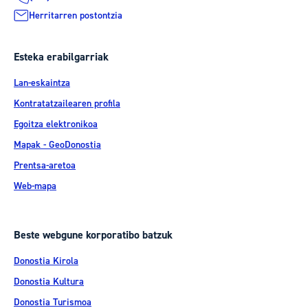
Herritarren postontzia
Esteka erabilgarriak
Lan-eskaintza
Kontratatzailearen profila
Egoitza elektronikoa
Mapak - GeoDonostia
Prentsa-aretoa
Web-mapa
Beste webgune korporatibo batzuk
Donostia Kirola
Donostia Kultura
Donostia Turismoa