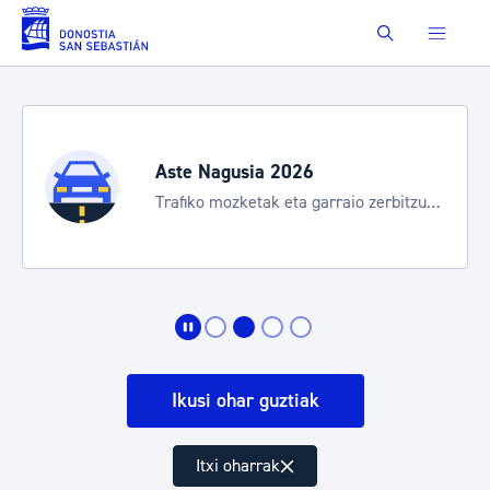
Eduki nagusira joan
Buscar
Aste Nagusia 2026
Trafiko mozketak eta garraio zerbitzu
bereziak
Ikusi ohar guztiak
Itxi oharrak