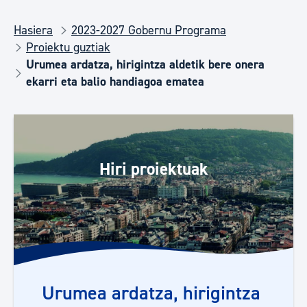
Hasiera
2023-2027 Gobernu Programa
Proiektu guztiak
Urumea ardatza, hirigintza aldetik bere onera
ekarri eta balio handiagoa ematea
Hiri proiektuak
Urumea ardatza, hirigintza