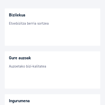
Bizilekua
Etxebizitza berria sortzea
Gure auzoak
Auzoetako bizi-kalitatea
Ingurumena