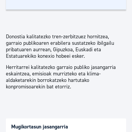
Donostia kalitatezko tren-zerbitzuez hornitzea,
garraio publikoaren erabilera sustatzeko ibilgailu
pribatuaren aurrean, Gipuzkoa, Euskadi eta
Estatuarekiko konexio hobeei esker.
Herritarrei kalitatezko garraio publiko jasangarria
eskaintzea, emisioak murrizteko eta klima-
aldaketarekin borrokatzeko hartutako
konpromisoarekin bat etorriz.
Mugikortasun jasangarria