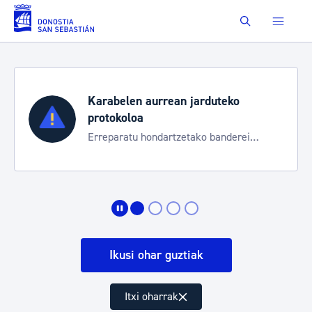
Eduki nagusira joan
Buscar
Karabelen aurrean jarduteko
protokoloa
Erreparatu hondartzetako banderei
egoeraren berri izateko
Ikusi ohar guztiak
Itxi oharrak