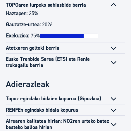
TOPOaren lurpeko sahiasbide berria
Haztapen:
35%
Gauzatze-urtea:
2026
Exekuzioa:
75%
Atotxaren geltoki berria
Eusko Trenbide Sarea (ETS) eta Renfe
trukagailu berria
Adierazleak
Topoz egindako bidaien kopurua (Gipuzkoa)
RENFEn egindako bidaia kopurua
Airearen kalitatea hirian: NO2ren urteko batez
besteko balioa hirian