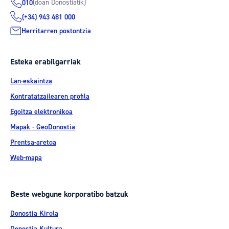
(doan Donostiatik)
010
(+34) 943 481 000
Herritarren postontzia
Esteka erabilgarriak
Lan-eskaintza
Kontratatzailearen profila
Egoitza elektronikoa
Mapak - GeoDonostia
Prentsa-aretoa
Web-mapa
Beste webgune korporatibo batzuk
Donostia Kirola
Donostia Kultura