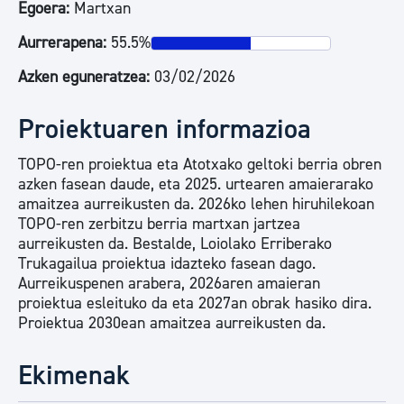
Egoera:
Martxan
Aurrerapena:
55.5%
Azken eguneratzea:
03/02/2026
Proiektuaren informazioa
TOPO-ren proiektua eta Atotxako geltoki berria obren
azken fasean daude, eta 2025. urtearen amaierarako
amaitzea aurreikusten da. 2026ko lehen hiruhilekoan
TOPO-ren zerbitzu berria martxan jartzea
aurreikusten da. Bestalde, Loiolako Erriberako
Trukagailua proiektua idazteko fasean dago.
Aurreikuspenen arabera, 2026aren amaieran
proiektua esleituko da eta 2027an obrak hasiko dira.
Proiektua 2030ean amaitzea aurreikusten da.
Ekimenak