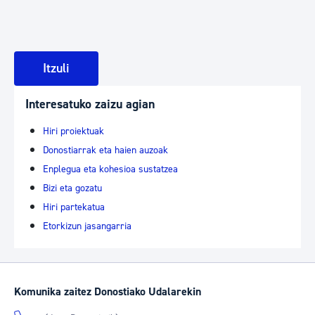
Itzuli
Interesatuko zaizu agian
Hiri proiektuak
Donostiarrak eta haien auzoak
Enplegua eta kohesioa sustatzea
Bizi eta gozatu
Hiri partekatua
Etorkizun jasangarria
Komunika zaitez Donostiako Udalarekin