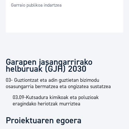
Garraio publikoa indartzea
Garapen jasangarrirako
helburuak (GJH) 2030
03- Guztiontzat eta adin guztietan bizimodu
osasungarria bermatzea eta ongizatea sustatzea
03.09-Kutsadura kimikoak eta poluzioak
eragindako heriotzak murriztea
Proiektuaren egoera