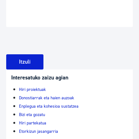
Itzuli
Interesatuko zaizu agian
Hiri proiektuak
Donostiarrak eta haien auzoak
Enplegua eta kohesioa sustatzea
Bizi eta gozatu
Hiri partekatua
Etorkizun jasangarria