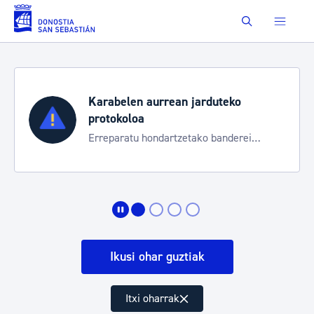
Eduki nagusira joan
Buscar
Karabelen aurrean jarduteko
protokoloa
Erreparatu hondartzetako banderei
egoeraren berri izateko
Ikusi ohar guztiak
Itxi oharrak