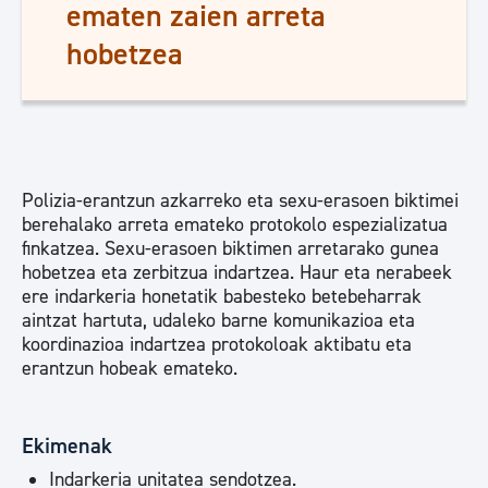
ematen zaien arreta
hobetzea
Polizia-erantzun azkarreko eta sexu-erasoen biktimei
berehalako arreta emateko protokolo espezializatua
finkatzea. Sexu-erasoen biktimen arretarako gunea
hobetzea eta zerbitzua indartzea. Haur eta nerabeek
ere indarkeria honetatik babesteko betebeharrak
aintzat hartuta, udaleko barne komunikazioa eta
koordinazioa indartzea protokoloak aktibatu eta
erantzun hobeak emateko.
Ekimenak
Indarkeria unitatea sendotzea.