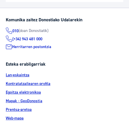
Komunika zaitez Donostiako Udalarekin
(doan Donostiatik)
010
(+34) 943 481 000
Herritarren postontzia
Esteka erabilgarriak
Lan-eskaintza
Kontratatzailearen profila
Egoitza elektronikoa
Mapak - GeoDonostia
Prentsa-aretoa
Web-mapa