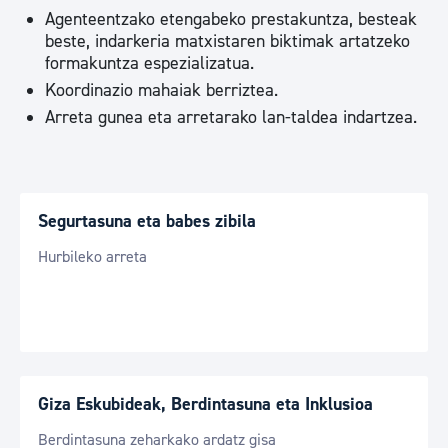
Agenteentzako etengabeko prestakuntza, besteak
beste, indarkeria matxistaren biktimak artatzeko
formakuntza espezializatua.
Koordinazio mahaiak berriztea.
Arreta gunea eta arretarako lan-taldea indartzea.
Segurtasuna eta babes zibila
Hurbileko arreta
Giza Eskubideak, Berdintasuna eta Inklusioa
Berdintasuna zeharkako ardatz gisa