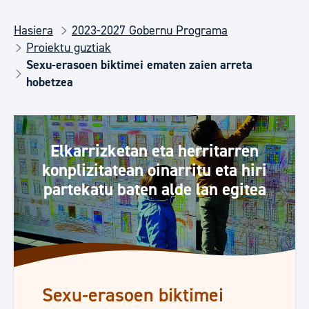
Hasiera
2023-2027 Gobernu Programa
Proiektu guztiak
Sexu-erasoen biktimei ematen zaien arreta
hobetzea
Elkarrizketan eta herritarren
konplizitatean oinarritu eta hiri
partekatu baten alde lan egitea
Sexu-erasoen biktimei