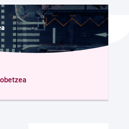
ta enplegua
ea
ubideak eta bizikidetza
hobetzea