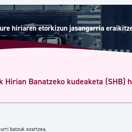
Euskara
Garapen ekonomikoa e
ure hiriaren etorkizun jasangarria eraikitz
Berdintasuna, Giza Esk
Kultura
k Hirian Banatzeko kudeaketa (SHB) 
Turismoa
urri batzuk ezartzea.