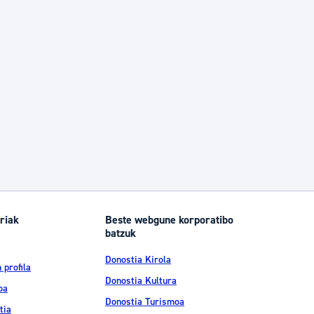
riak
Beste webgune korporatibo
batzuk
Donostia Kirola
 profila
Donostia Kultura
oa
Donostia Turismoa
tia