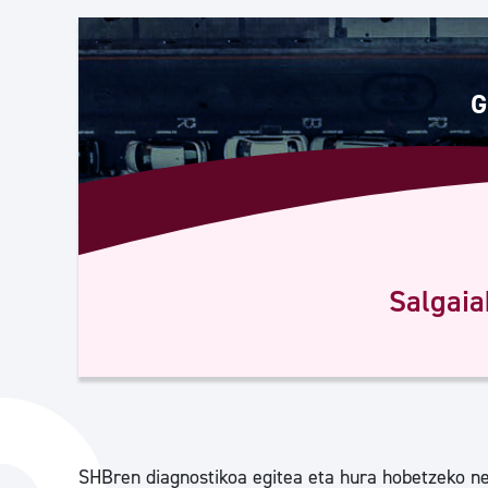
Herritarren segurtasuna eta larrialdiak
Osasun publikoa, animaliak eta kontsumoa
G
Haurrak eta gazteak
Herritarren partaidetza eta elkartegintza
Salgaia
Kirola
SHBren diagnostikoa egitea eta hura hobetzeko ne