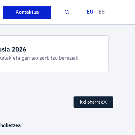
Buscar
EU
ES
Kontaktua
usia 2026
ketak eta garraio zerbitzu bereziak
intza
Itxi oharrak
ndakinak eta ingurumena
 hobetzea