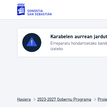
Eduki nagusira joan
Karabelen aurrean jardut
Zerbitzuak
Erreparatu hondartzetako bande
izateko
Errolda eta gai pertsonalak
Gizarte-zerbitzuak
Mugikortasuna
Hasiera
2023-2027 Gobernu Programa
Proie