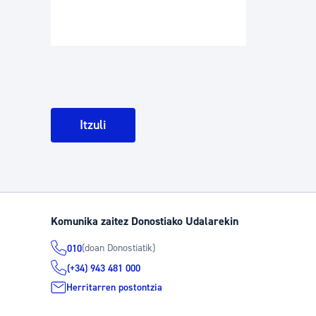
Itzuli
Komunika zaitez Donostiako Udalarekin
(doan Donostiatik)
010
(+34) 943 481 000
Herritarren postontzia