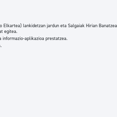
tea
Udal administrazioa
Iragarki ofizialen taula
Egutegi fiskala
o Elkartea) lankidetzan jardun eta Salgaiak Hirian Banatze
t egitea.
enda
Gardentasun ataria
 informazio-aplikazioa prestatzea.
.