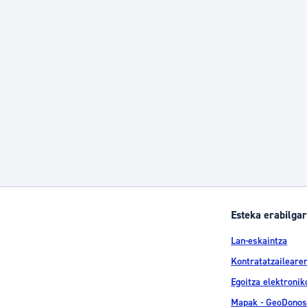
Esteka erabilgar
Lan-eskaintza
Kontratatzailearen
Egoitza elektronik
Mapak - GeoDonos