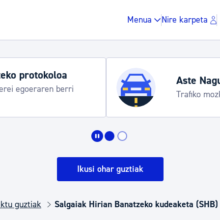
Menua
Nire karpeta
eko protokoloa
Aste Nag
rei egoeraren berri
Trafiko moz
Zergak eta isunak
Etxebizitza eta hirig
Ikusi ohar guztiak
Gune publikoa, ho
ktu guztiak
Salgaiak Hirian Banatzeko kudeaketa (SHB)