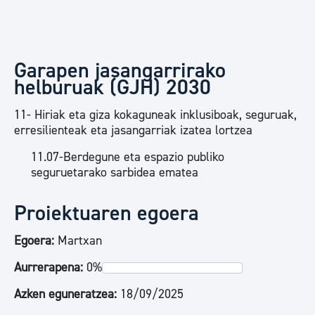
Garapen jasangarrirako
helburuak (GJH) 2030
11- Hiriak eta giza kokaguneak inklusiboak, seguruak,
erresilienteak eta jasangarriak izatea lortzea
11.07-Berdegune eta espazio publiko
seguruetarako sarbidea ematea
Proiektuaren egoera
Egoera:
Martxan
Aurrerapena:
0%
Azken eguneratzea:
18/09/2025