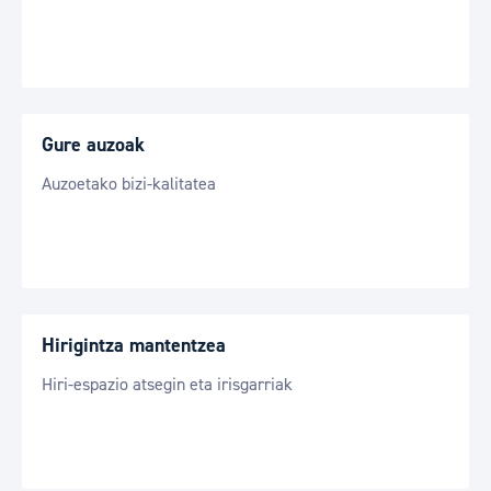
Gure auzoak
Auzoetako bizi-kalitatea
Hirigintza mantentzea
Hiri-espazio atsegin eta irisgarriak