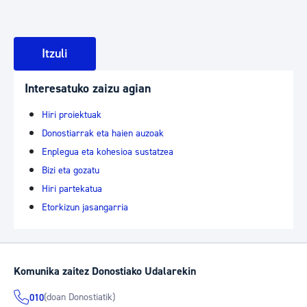
Itzuli
Interesatuko zaizu agian
Hiri proiektuak
Donostiarrak eta haien auzoak
Enplegua eta kohesioa sustatzea
Bizi eta gozatu
Hiri partekatua
Etorkizun jasangarria
Komunika zaitez Donostiako Udalarekin
(doan Donostiatik)
010