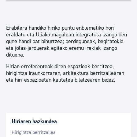
Erabilera handiko hiriko puntu enblematiko hori
eraldatu eta Uliako magalean integratuta izango den
gune handi bat bihurtzea; berdeguneak, begiratokia
eta jolas-jarduerak egiteko eremu irekiak izango
dituena.
Hirian erreferenteak diren espazioak berritzea,
hirigintza iraunkorraren, arkitektura berritzailearen
eta hiri-espazioetan kalitatea bilatzearen bidez.
Hiriaren hazkundea
Hirigintza berritzailea