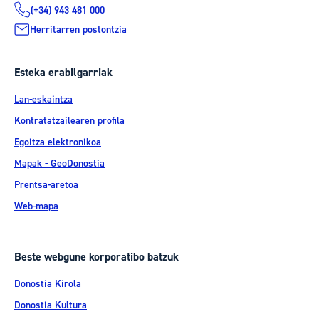
(+34) 943 481 000
Herritarren postontzia
Esteka erabilgarriak
Lan-eskaintza
Kontratatzailearen profila
Egoitza elektronikoa
Mapak - GeoDonostia
Prentsa-aretoa
Web-mapa
Beste webgune korporatibo batzuk
Donostia Kirola
Donostia Kultura