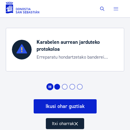
Eduki nagusira joan
Buscar
Karabelen aurrean jarduteko
protokoloa
Erreparatu hondartzetako banderei
egoeraren berri izateko
Ikusi ohar guztiak
Itxi oharrak