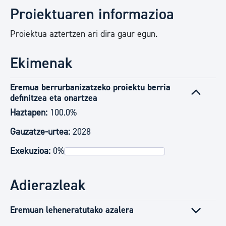
Proiektuaren informazioa
Proiektua aztertzen ari dira gaur egun.
Ekimenak
Eremua berrurbanizatzeko proiektu berria
definitzea eta onartzea
Haztapen:
100.0%
Gauzatze-urtea:
2028
Exekuzioa:
0%
Adierazleak
Eremuan leheneratutako azalera