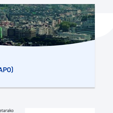
ta enplegua
ubideak eta bizikidetza
HAPO)
ietarako