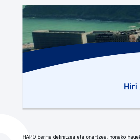
Herritarren segurtasuna eta larrialdiak
Osasun publikoa, animaliak eta kontsumoa
Haurrak eta gazteak
Herritarren partaidetza eta elkartegintza
Hiri
Kirola
HAPO berria definitzea eta onartzea, honako hauek