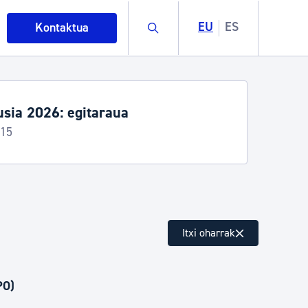
Buscar
EU
ES
Kontaktua
 2026: egitaraua
intza
Itxi oharrak
ndakinak eta ingurumena
PO)