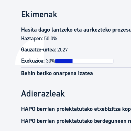
Ekimenak
Hasita dago lantzeko eta aurkezteko prozes
Haztapen:
50.0%
Gauzatze-urtea:
2027
Exekuzioa:
30%
Behin betiko onarpena izatea
Adierazleak
HAPO berrian proiektatutako etxebizitza ko
HAPO berrian proiektatutako berdeguneen 