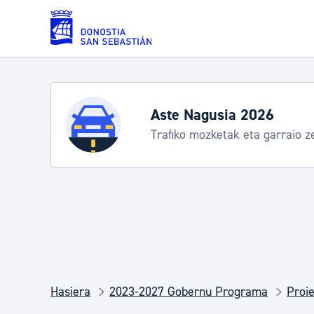
Eduki nagusira joan
Zerbitzuak
Aste Nagusia 2026
Trafiko mozketak eta garraio zerbi
Errolda eta gai pertsonalak
Gizarte-zerbitzuak
Mugikortasuna
Hasiera
2023-2027 Gobernu Programa
Proie