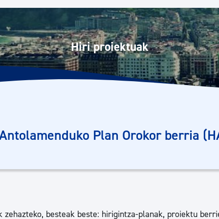
Euskara
Garapen ekonomikoa e
Hiri proiektuak
Berdintasuna, Giza Esk
Kultura
 Antolamenduko Plan Orokor berria (
Turismoa
 zehazteko, besteak beste: hirigintza-planak, proiektu berr