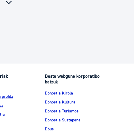
riak
Beste webgune korporatibo
batzuk
Donostia Kirola
 profila
Donostia Kultura
oa
Donostia Turismoa
tia
Donostia Sustapena
Dbus