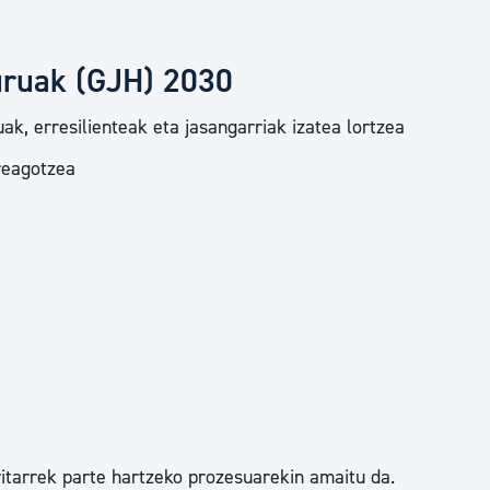
uruak (GJH) 2030
ak, erresilienteak eta jasangarriak izatea lortzea
areagotzea
itarrek parte hartzeko prozesuarekin amaitu da.