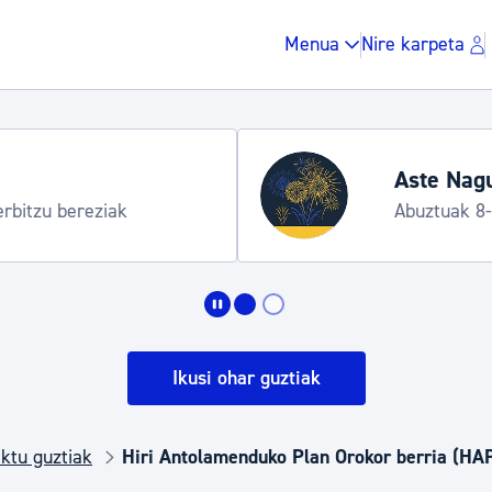
Menua
Nire karpeta
Aste Nagusia
tzu bereziak
Abuztuak 8-15
Zergak eta isunak
Etxebizitza eta hirig
Ikusi ohar guztiak
Gune publikoa, ho
ktu guztiak
Hiri Antolamenduko Plan Orokor berria (HA