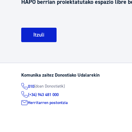
HAPO berrian proiektatutako espazio libre b
Itzuli
Komunika zaitez Donostiako Udalarekin
(doan Donostiatik)
010
(+34) 943 481 000
Herritarren postontzia