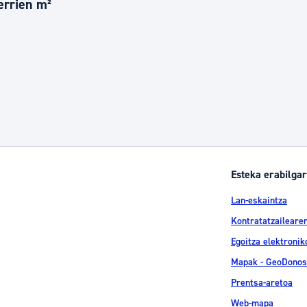
errien m²
Esteka erabilgar
Lan-eskaintza
Kontratatzailearen
Egoitza elektronik
Mapak - GeoDonos
Prentsa-aretoa
Web-mapa