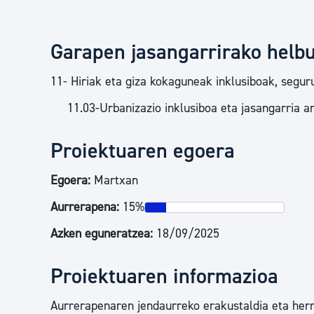
Garapen jasangarrirako helb
11- Hiriak eta giza kokaguneak inklusiboak, seguru
11.03-Urbanizazio inklusiboa eta jasangarria 
Proiektuaren egoera
Egoera:
Martxan
Aurrerapena:
15%
Azken eguneratzea:
18/09/2025
Proiektuaren informazioa
Aurrerapenaren jendaurreko erakustaldia eta herr