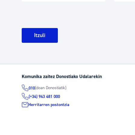
Itzuli
Komunika zaitez Donostiako Udalarekin
(doan Donostiatik)
010
(+34) 943 481 000
Herritarren postontzia