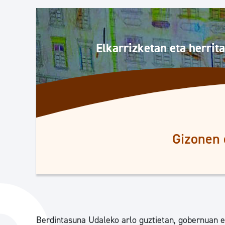
Herritarren segurtasuna eta larrialdiak
Osasun publikoa, animaliak eta kontsumoa
Elkarrizketan eta herrita
Haurrak eta gazteak
Herritarren partaidetza eta elkartegintza
Gizonen 
Kirola
Berdintasuna Udaleko arlo guztietan, gobernuan et