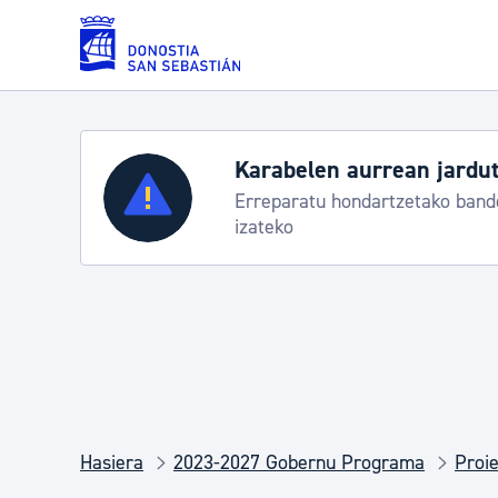
Eduki nagusira joan
Karabelen aurrean jardut
Zerbitzuak
Erreparatu hondartzetako bande
izateko
Errolda eta gai pertsonalak
Gizarte-zerbitzuak
Mugikortasuna
Hasiera
2023-2027 Gobernu Programa
Proie