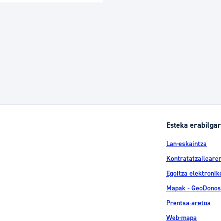
Esteka erabilgar
Lan-eskaintza
Kontratatzailearen
Egoitza elektronik
Mapak - GeoDonos
Prentsa-aretoa
Web-mapa