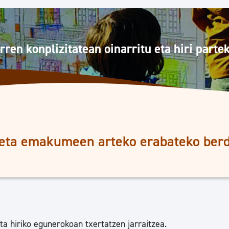
Euskara
Garapen ekonomikoa e
rren konplizitatean oinarritu eta hiri parte
Berdintasuna, Giza Esk
Kultura
eta emakumeen arteko erabateko ber
Turismoa
a hiriko egunerokoan txertatzen jarraitzea.