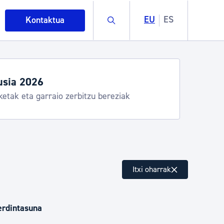
Buscar
EU
ES
Kontaktua
usia 2026
ketak eta garraio zerbitzu bereziak
intza
Itxi oharrak
ndakinak eta ingurumena
erdintasuna