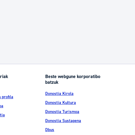
riak
Beste webgune korporatibo
batzuk
Donostia Kirola
 profila
Donostia Kultura
oa
Donostia Turismoa
tia
Donostia Sustapena
Dbus