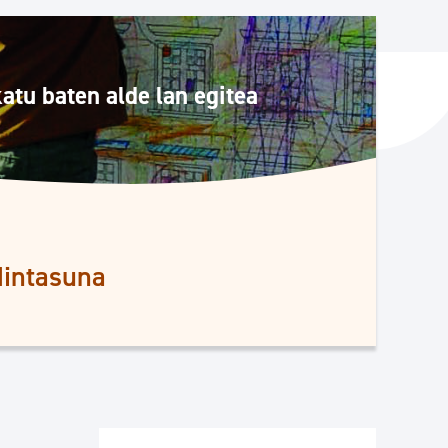
ta enplegua
katu baten alde lan egitea
ubideak eta bizikidetza
dintasuna