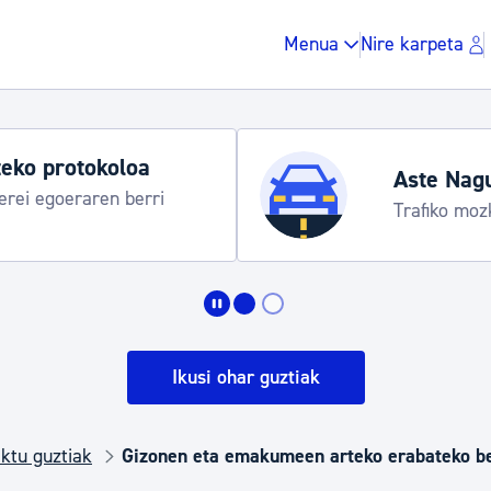
Menua
Nire karpeta
eko protokoloa
Aste Nag
rei egoeraren berri
Trafiko moz
Zergak eta isunak
Etxebizitza eta hirig
Ikusi ohar guztiak
Gune publikoa, ho
ktu guztiak
Gizonen eta emakumeen arteko erabateko b