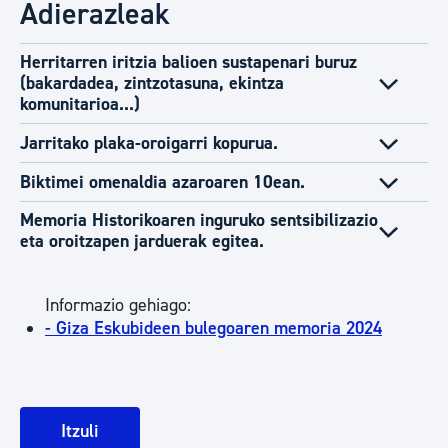
Adierazleak
Herritarren iritzia balioen sustapenari buruz
(bakardadea, zintzotasuna, ekintza
komunitarioa...)
Jarritako plaka-oroigarri kopurua.
Biktimei omenaldia azaroaren 10ean.
Memoria Historikoaren inguruko sentsibilizazio
eta oroitzapen jarduerak egitea.
Informazio gehiago:
- Giza Eskubideen bulegoaren memoria 2024
Itzuli