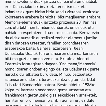
memoria-elementuak jartzea da, bai eta omenaldiak
ere, Donostiako biktimak eta terrorismoak eta
indarkeriak gure hirian bizia kendu zietenak oroitzeko,
kolorearen arabera bereizita, biktimagilearen arabera.
Memoria-elementuak jartzeko prozesua 2019an hasi
zen, eta biktimen familien denborak, emozioak eta
nahiak errespetatzen dituen prozesua da. Beraz, ezin
da aldez aurretik aurreikusi zenbat elementu jarriko
diren datozen urteetan, familien borondatearen
araberakoa baita. Gainera, azaroaren 10ean,
Donostiako Udalak terrorismoaren eta indarkeriaren
biktima guztiak omentzen ditu. Ekitaldia Alderdi
Ederreko lorategietan dagoen "Oroimena/Memoria"
monolitoaren ondoan egingo da, eta udalbatzak parte
hartuko du, alkatea buru dela. Minutu batzuetako
isilunearen ondoren, lore-eskaintza egiten da, Udal
Txistulari Bandarekin batera. Beste aldetik, 1936ko
kolpe militarraren ondorengo gerra-urteetan eta
frankismoan gertatutako giza eskubideen urraketek,
herritarren oroimenean bizirik iraun arren, ez dute
onarpen ofizialik lortu, eta luzaroan isilarazi dituzte.