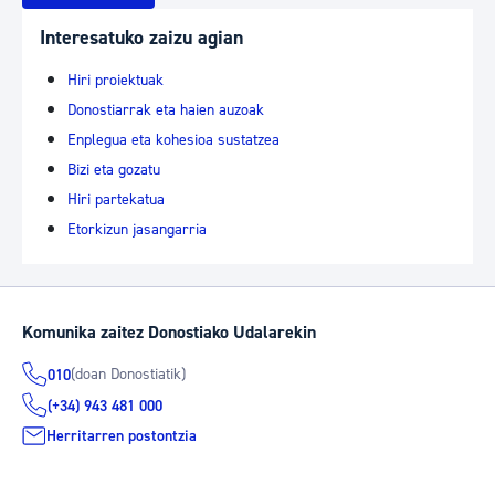
Interesatuko zaizu agian
Hiri proiektuak
Donostiarrak eta haien auzoak
Enplegua eta kohesioa sustatzea
Bizi eta gozatu
Hiri partekatua
Etorkizun jasangarria
Komunika zaitez Donostiako Udalarekin
(doan Donostiatik)
010
(+34) 943 481 000
Herritarren postontzia