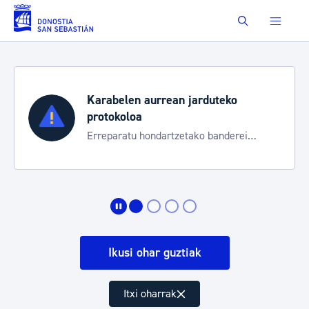
Eduki nagusira joan
Buscar
Karabelen aurrean jarduteko
protokoloa
Erreparatu hondartzetako banderei
egoeraren berri izateko
Ikusi ohar guztiak
Itxi oharrak