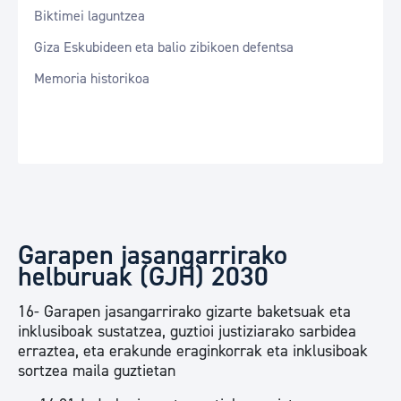
Biktimei laguntzea
Giza Eskubideen eta balio zibikoen defentsa
Memoria historikoa
Garapen jasangarrirako
helburuak (GJH) 2030
16- Garapen jasangarrirako gizarte baketsuak eta
inklusiboak sustatzea, guztioi justiziarako sarbidea
erraztea, eta erakunde eraginkorrak eta inklusiboak
sortzea maila guztietan