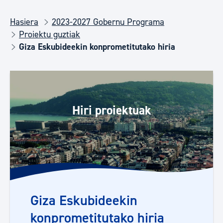
Hasiera
2023-2027 Gobernu Programa
Proiektu guztiak
Giza Eskubideekin konprometitutako hiria
Hiri proiektuak
Giza Eskubideekin
konprometitutako hiria