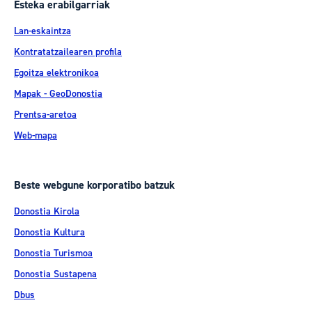
Esteka erabilgarriak
Lan-eskaintza
Kontratatzailearen profila
Egoitza elektronikoa
Mapak - GeoDonostia
Prentsa-aretoa
Web-mapa
Beste webgune korporatibo batzuk
Donostia Kirola
Donostia Kultura
Donostia Turismoa
Donostia Sustapena
Dbus