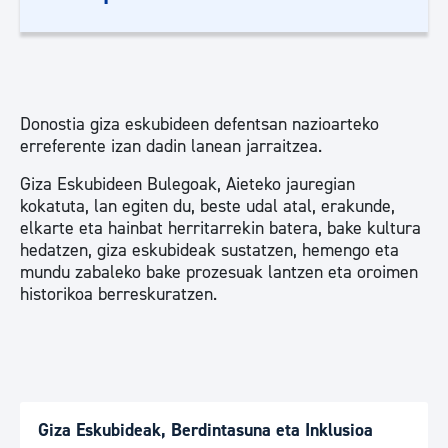
Donostia giza eskubideen defentsan nazioarteko
erreferente izan dadin lanean jarraitzea.
Giza Eskubideen Bulegoak, Aieteko jauregian
kokatuta, lan egiten du, beste udal atal, erakunde,
elkarte eta hainbat herritarrekin batera, bake kultura
hedatzen, giza eskubideak sustatzen, hemengo eta
mundu zabaleko bake prozesuak lantzen eta oroimen
historikoa berreskuratzen.
Giza Eskubideak, Berdintasuna eta Inklusioa