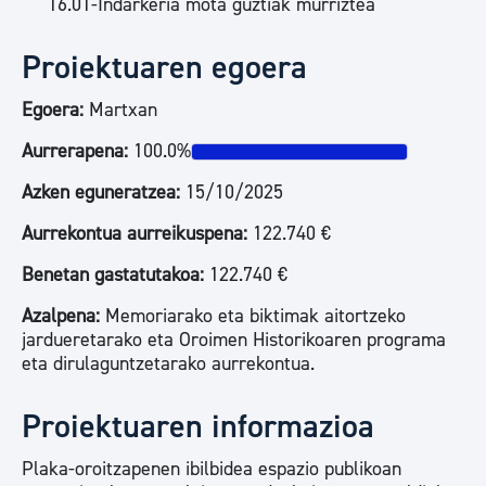
16.01-Indarkeria mota guztiak murriztea
Proiektuaren egoera
Egoera:
Martxan
Aurrerapena:
100.0%
Azken eguneratzea:
15/10/2025
Aurrekontua aurreikuspena:
122.740 €
Benetan gastatutakoa:
122.740 €
Azalpena:
Memoriarako eta biktimak aitortzeko
jardueretarako eta Oroimen Historikoaren programa
eta dirulaguntzetarako aurrekontua.
Proiektuaren informazioa
Plaka-oroitzapenen ibilbidea espazio publikoan