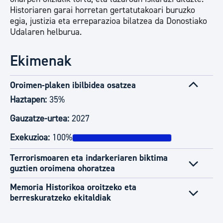
Historiaren garai horretan gertatutakoari buruzko
egia, justizia eta erreparazioa bilatzea da Donostiako
Udalaren helburua.
Ekimenak
Oroimen-plaken ibilbidea osatzea
Haztapen:
35%
Gauzatze-urtea:
2027
Exekuzioa:
100%
Terrorismoaren eta indarkeriaren biktima
guztien oroimena ohoratzea
Memoria Historikoa oroitzeko eta
berreskuratzeko ekitaldiak