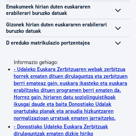
Emakumeek hirian duten euskararen
erabilerari buruzko datuak
Gizonek hirian duten euskararen erabilerari
buruzko datuak
D ereduko matrikulazio portzentajea
Informazio gehiago:
- Udaleko Euskara Zerbitzuaren webak zerbitzua
horrek ematen dituen dirulaguntza eta zerbitzuen
berri emateaz gain, euskara ikasteko eta euskara
erabiltzeko dituen programen berri ematen da.
Horrez gain, hiriaren datu soziolinguistikoak
ikusgai daude eta baita Donostiako Udalak
onartutako planak eta araudia hizkuntzaren
normalizazioan urratsak ematen jarraitzeko.
- Donostiako Udaleko Euskara Zerbitzuak
dirulaguntzak ematen dizkie hiriko