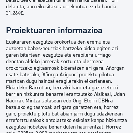
baliabideak erabiltzen dira hein handi batean. Hori
dela eta, aurreikusitako aurrekontua ez da handia:
31.264€.
Proiektuaren informazioa
Euskararen ezagutza orokortua den eremu eta
auzoetan babes-neurriak hartzeko bidea egiten ari
garen bitartean, ezagutza eta erabilera urriago
denetan aldeko jarrerak sortu eta ulermena
orokortzeko egitasmoak bideratzen ari gara. Añorgan
esate baterako, 'Añorga Arigune' proiektu pilotua
martxan dugu hainbat eragilerekin elkarlanean.
Ekialdeko Barrutian, bereziki haur eta gazte etorri
berrien hizkuntza beharrei erantzuteko Aisikasi, Udan
Haurrak Mintza Jolasean edo Ongi Etorri DBHra
bezalako egitasmoak ari gara garatzen eta, horrez
gain, proiektu pilotu bat abian jarri dugu udazkenean
errefortzu saioak antolatzeko eskolaz kanpo hizkuntza
ezagutza hobetzea behar duten haurrentzat. Horrez