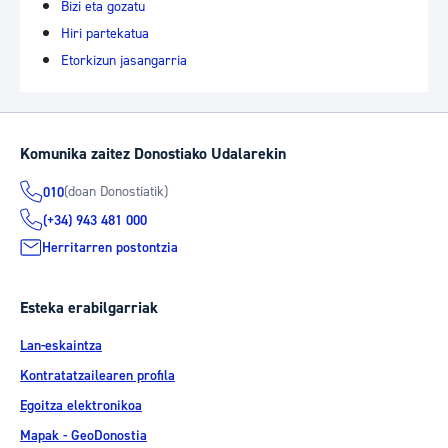
Bizi eta gozatu
Hiri partekatua
Etorkizun jasangarria
Komunika zaitez Donostiako Udalarekin
(doan Donostiatik)
010
(+34) 943 481 000
Herritarren postontzia
Esteka erabilgarriak
Lan-eskaintza
Kontratatzailearen profila
Egoitza elektronikoa
Mapak - GeoDonostia