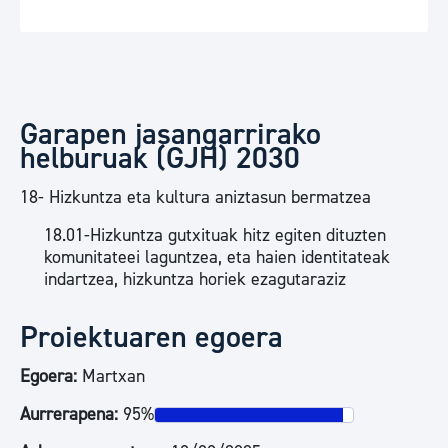
Garapen jasangarrirako
helburuak (GJH) 2030
18- Hizkuntza eta kultura aniztasun bermatzea
18.01-Hizkuntza gutxituak hitz egiten dituzten
komunitateei laguntzea, eta haien identitateak
indartzea, hizkuntza horiek ezagutaraziz
Proiektuaren egoera
Egoera:
Martxan
Aurrerapena:
95%