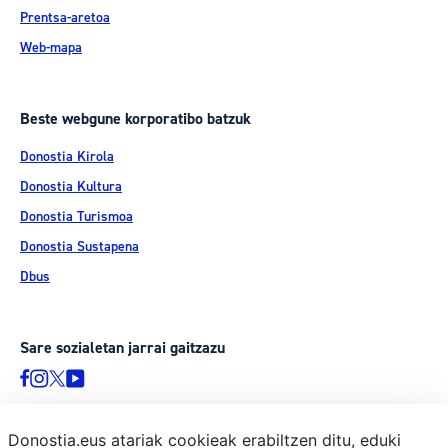
Prentsa-aretoa
Web-mapa
Beste webgune korporatibo batzuk
Donostia Kirola
Donostia Kultura
Donostia Turismoa
Donostia Sustapena
Dbus
Sare sozialetan jarrai gaitzazu
Donostia.eus atariak cookieak erabiltzen ditu, eduki