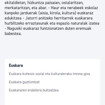
ekitaldietan, hizkuntza paisaian, ostalaritzan,
merkataritzan, eta abar. - Haur eta nerabeek eskolaz
kanpoko jarduerak (aisia, kirola, kultura) euskaraz
edukitzea - Jatorri anitzeko herritarrek euskarara
hurbiltzeko erraztasunak eta espazio naturalak izatea
- Nagusiki euskaraz funtzionatzen duten eremuak
babestea.
Euskara
Euskara kohesio sozial eta kulturalerako tresna gisa
Euskara guztiontzat
Euskararen erabilera bultzatzea