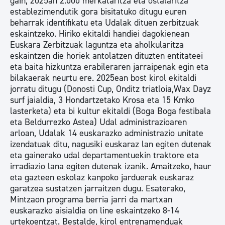
gain, 2025an 2.000 merkataritza eta ostalaritza
establezimendutik gora bisitatuko ditugu euren
beharrak identifikatu eta Udalak dituen zerbitzuak
eskaintzeko. Hiriko ekitaldi handiei dagokienean
Euskara Zerbitzuak laguntza eta aholkularitza
eskaintzen die horiek antolatzen dituzten entitateei
eta baita hizkuntza erabileraren jarraipenak egin eta
bilakaerak neurtu ere. 2025ean bost kirol ekitaldi
jorratu ditugu (Donosti Cup, Onditz triatloia,Wax Dayz
surf jaialdia, 3 Hondartzetako Krosa eta 15 Kmko
lasterketa) eta bi kultur ekitaldi (Boga Boga festibala
eta Beldurrezko Astea) Udal administrazioaren
arloan, Udalak 14 euskarazko administrazio unitate
izendatuak ditu, nagusiki euskaraz lan egiten dutenak
eta gainerako udal departamentuekin traktore eta
irradiazio lana egiten dutenak izanik. Amaitzeko, haur
eta gazteen eskolaz kanpoko jarduerak euskaraz
garatzea sustatzen jarraitzen dugu. Esaterako,
Mintzaon programa berria jarri da martxan
euskarazko aisialdia on line eskaintzeko 8-14
urtekoentzat. Bestalde, kirol entrenamenduak