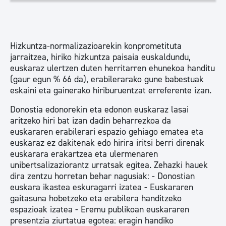
Hizkuntza-normalizazioarekin konprometituta
jarraitzea, hiriko hizkuntza paisaia euskaldundu,
euskaraz ulertzen duten herritarren ehunekoa handitu
(gaur egun % 66 da), erabilerarako gune babestuak
eskaini eta gainerako hiriburuentzat erreferente izan.
Donostia edonorekin eta edonon euskaraz lasai
aritzeko hiri bat izan dadin beharrezkoa da
euskararen erabilerari espazio gehiago ematea eta
euskaraz ez dakitenak edo hirira iritsi berri direnak
euskarara erakartzea eta ulermenaren
unibertsalizaziorantz urratsak egitea. Zehazki hauek
dira zentzu horretan behar nagusiak: - Donostian
euskara ikastea eskuragarri izatea - Euskararen
gaitasuna hobetzeko eta erabilera handitzeko
espazioak izatea - Eremu publikoan euskararen
presentzia ziurtatua egotea: eragin handiko