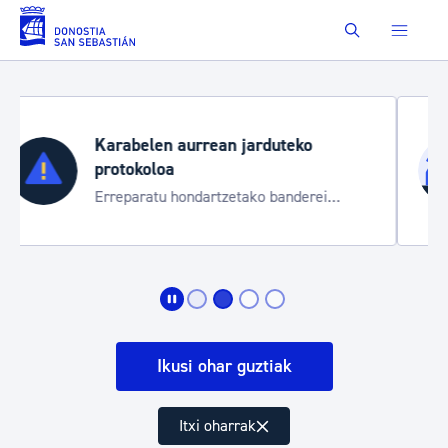
Eduki nagusira joan
Buscar
Aste Nagusia 2026
Trafiko mozketak eta garraio zerbitzu
bereziak
Ikusi ohar guztiak
Itxi oharrak