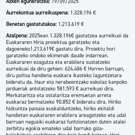
Azken eguneratzea:
19/09/2025
Aurrekontua aurreikuspena:
1.328.196 €
Benetan gastatutakoa:
1.213.619 €
Azalpena:
2025ean 1.328.196€ gastatzea aurreikusi da
Euskararen Hiria proiektua garatzeko eta
dagoeneko1.213.619€ gastatu dira. Proiektu hori
garatzeko ondoko ekimenak daude indarrean.
Euskararen ezagutza eta erabilera sustatzeko
aurreikusi da diru gehien: 624.486 € Horren barruan,
diru poltsa handiena euskara ikasteko laguntzetara
bideratu da. Haur eta nerabeentzako eskolaz kanpoko
jarduerak antolatzeko 581.593 € aurreikusi dira.
Merkataritza eta ostalaritza eremuetan arreta
euskaraz bermatzeko 90.852 € bideratu dira. Hiriko
hizkuntza paisaia euskalduntzeko, hiriko ekitaldi
handietan euskararen erabilera areagotzeko eta udal
barruan nagusiki euskaraz funtzionatzen duten atalei
zerbitzu egokia emateko udal barruko giza-