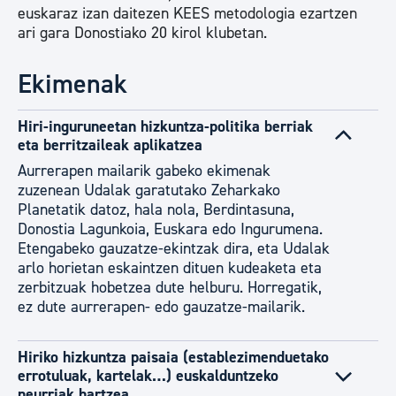
euskaraz izan daitezen KEES metodologia ezartzen
ari gara Donostiako 20 kirol klubetan.
Ekimenak
Hiri-inguruneetan hizkuntza-politika berriak
eta berritzaileak aplikatzea
Aurrerapen mailarik gabeko ekimenak
zuzenean Udalak garatutako Zeharkako
Planetatik datoz, hala nola, Berdintasuna,
Donostia Lagunkoia, Euskara edo Ingurumena.
Etengabeko gauzatze-ekintzak dira, eta Udalak
arlo horietan eskaintzen dituen kudeaketa eta
zerbitzuak hobetzea dute helburu. Horregatik,
ez dute aurrerapen- edo gauzatze-mailarik.
Hiriko hizkuntza paisaia (establezimenduetako
errotuluak, kartelak…) euskalduntzeko
neurriak hartzea