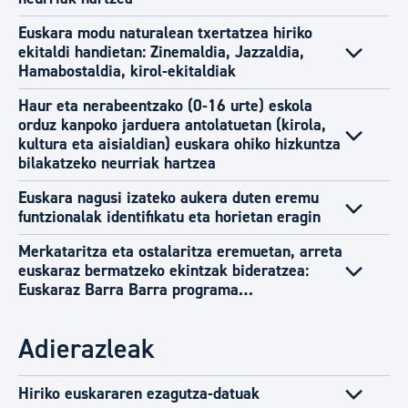
Euskara modu naturalean txertatzea hiriko
ekitaldi handietan: Zinemaldia, Jazzaldia,
Hamabostaldia, kirol-ekitaldiak
Haur eta nerabeentzako (0-16 urte) eskola
orduz kanpoko jarduera antolatuetan (kirola,
kultura eta aisialdian) euskara ohiko hizkuntza
bilakatzeko neurriak hartzea
Euskara nagusi izateko aukera duten eremu
funtzionalak identifikatu eta horietan eragin
Merkataritza eta ostalaritza eremuetan, arreta
euskaraz bermatzeko ekintzak bideratzea:
Euskaraz Barra Barra programa…
Adierazleak
Hiriko euskararen ezagutza-datuak