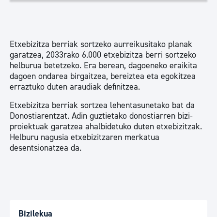
Etxebizitza berriak sortzeko aurreikusitako planak
garatzea, 2033rako 6.000 etxebizitza berri sortzeko
helburua betetzeko. Era berean, dagoeneko eraikita
dagoen ondarea birgaitzea, bereiztea eta egokitzea
erraztuko duten araudiak definitzea.
Etxebizitza berriak sortzea lehentasunetako bat da
Donostiarentzat. Adin guztietako donostiarren bizi-
proiektuak garatzea ahalbidetuko duten etxebizitzak.
Helburu nagusia etxebizitzaren merkatua
desentsionatzea da.
Bizilekua