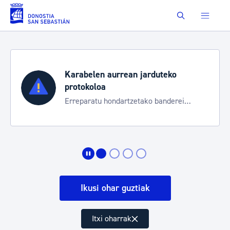
Eduki nagusira joan
Buscar
Karabelen aurrean jarduteko
protokoloa
Erreparatu hondartzetako banderei
egoeraren berri izateko
Ikusi ohar guztiak
Itxi oharrak