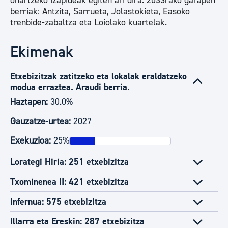
onartzeko izapideak egiten ari dira. 2033rako garapen
berriak: Antzita, Sarrueta, Jolastokieta, Easoko
trenbide-zabaltza eta Loiolako kuartelak.
Ekimenak
Etxebizitzak zatitzeko eta lokalak eraldatzeko
modua erraztea. Araudi berria.
Haztapen:
30.0%
Gauzatze-urtea:
2027
Exekuzioa:
25%
Lorategi Hiria: 251 etxebizitza
Txominenea II: 421 etxebizitza
Infernua: 575 etxebizitza
Illarra eta Ereskin: 287 etxebizitza