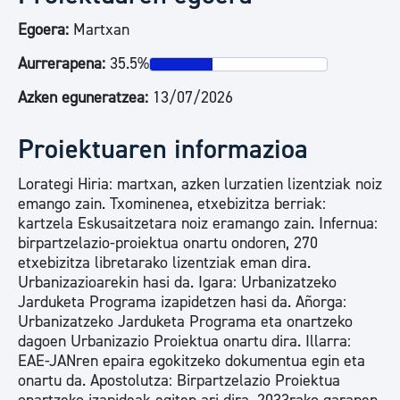
Egoera:
Martxan
Aurrerapena:
35.5%
Azken eguneratzea:
13/07/2026
Proiektuaren informazioa
Lorategi Hiria: martxan, azken lurzatien lizentziak noiz
emango zain. Txominenea, etxebizitza berriak:
kartzela Eskusaitzetara noiz eramango zain. Infernua:
birpartzelazio-proiektua onartu ondoren, 270
etxebizitza libretarako lizentziak eman dira.
Urbanizazioarekin hasi da. Igara: Urbanizatzeko
Jarduketa Programa izapidetzen hasi da. Añorga:
Urbanizatzeko Jarduketa Programa eta onartzeko
dagoen Urbanizazio Proiektua onartu dira. Illarra:
EAE-JANren epaira egokitzeko dokumentua egin eta
onartu da. Apostolutza: Birpartzelazio Proiektua