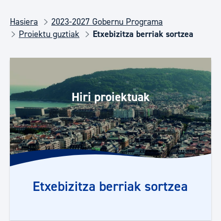
Hasiera
2023-2027 Gobernu Programa
Proiektu guztiak
Etxebizitza berriak sortzea
Hiri proiektuak
Etxebizitza berriak sortzea