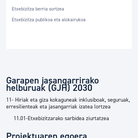
Etxebizitza berria sortzea
Etxebizitza publikoa eta alokairukoa
Garapen jasangarrirako
helburuak (GJH) 2030
11- Hiriak eta giza kokaguneak inklusiboak, seguruak,
erresilienteak eta jasangarriak izatea lortzea
11.01-Etxebizitzarako sarbidea ziurtatzea
Proiektuaren egoera