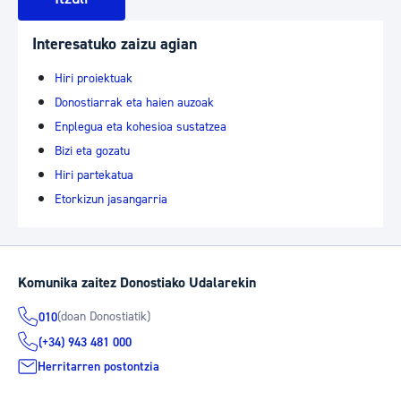
Interesatuko zaizu agian
Hiri proiektuak
Donostiarrak eta haien auzoak
Enplegua eta kohesioa sustatzea
Bizi eta gozatu
Hiri partekatua
Etorkizun jasangarria
Komunika zaitez Donostiako Udalarekin
(doan Donostiatik)
010
(+34) 943 481 000
Herritarren postontzia