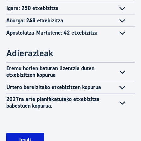
Igara: 250 etxebizitza
Añorga: 248 etxebizitza
Apostolutza-Martutene: 42 etxebizitza
Adierazleak
Eremu horien baturan lizentzia duten
etxebizitzen kopurua
Urtero bereizitako etxebizitzen kopurua
2027ra arte planifikatutako etxebizitza
babestuen kopurua.
Itzuli