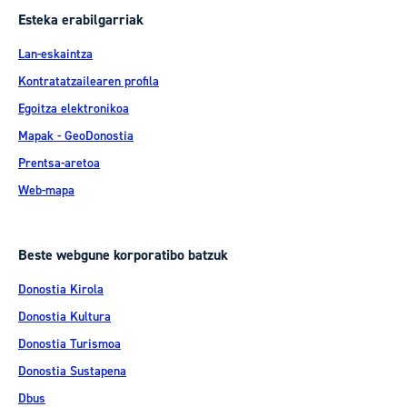
Esteka erabilgarriak
Lan-eskaintza
Kontratatzailearen profila
Egoitza elektronikoa
Mapak - GeoDonostia
Prentsa-aretoa
Web-mapa
Beste webgune korporatibo batzuk
Donostia Kirola
Donostia Kultura
Donostia Turismoa
Donostia Sustapena
Dbus