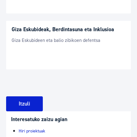
Giza Eskubideak, Berdintasuna eta Inklusioa
Giza Eskubideen eta balio zibikoen defentsa
Itzuli
Interesatuko zaizu agian
Hiri proiektuak