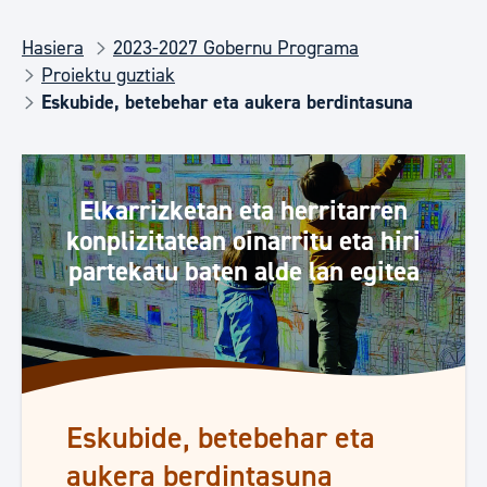
Hasiera
2023-2027 Gobernu Programa
Proiektu guztiak
Eskubide, betebehar eta aukera berdintasuna
Elkarrizketan eta herritarren
konplizitatean oinarritu eta hiri
partekatu baten alde lan egitea
Eskubide, betebehar eta
aukera berdintasuna