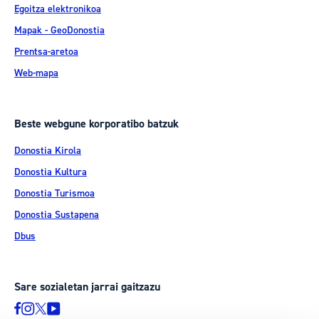
Egoitza elektronikoa
Mapak - GeoDonostia
Prentsa-aretoa
Web-mapa
Beste webgune korporatibo batzuk
Donostia Kirola
Donostia Kultura
Donostia Turismoa
Donostia Sustapena
Dbus
Sare sozialetan jarrai gaitzazu