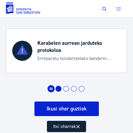
Eduki nagusira joan
Buscar
Karabelen aurrean jarduteko
protokoloa
Erreparatu hondartzetako banderei
egoeraren berri izateko
Ikusi ohar guztiak
Itxi oharrak