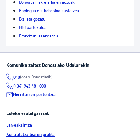
Donostiarrak eta haien auzoak
Enplegua eta kohesioa sustatzea
Bizi eta gozatu
Hiri partekatua
Etorkizun jasangarria
Komunika zaitez Donostiako Udalarekin
(doan Donostiatik)
010
(+34) 943 481 000
Herritarren postontzia
Esteka erabilgarriak
Lan-eskaintza
Kontratatzailearen profila