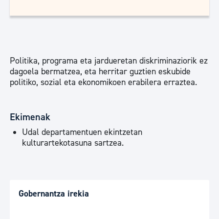
Politika, programa eta jardueretan diskriminaziorik ez
dagoela bermatzea, eta herritar guztien eskubide
politiko, sozial eta ekonomikoen erabilera erraztea.
Ekimenak
Udal departamentuen ekintzetan
kulturartekotasuna sartzea.
Gobernantza irekia