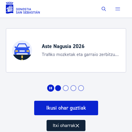
Eduki nagusira joan
Buscar
Aste Nagusia 2026
Trafiko mozketak eta garraio zerbitzu
bereziak
Ikusi ohar guztiak
Itxi oharrak