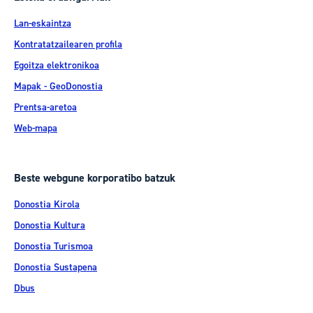
Lan-eskaintza
Kontratatzailearen profila
Egoitza elektronikoa
Mapak - GeoDonostia
Prentsa-aretoa
Web-mapa
Beste webgune korporatibo batzuk
Donostia Kirola
Donostia Kultura
Donostia Turismoa
Donostia Sustapena
Dbus