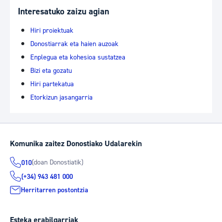
Interesatuko zaizu agian
Hiri proiektuak
Donostiarrak eta haien auzoak
Enplegua eta kohesioa sustatzea
Bizi eta gozatu
Hiri partekatua
Etorkizun jasangarria
Komunika zaitez Donostiako Udalarekin
(doan Donostiatik)
010
(+34) 943 481 000
Herritarren postontzia
Esteka erabilgarriak