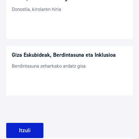
Donostia, kirolaren hiria
Giza Eskubideak, Berdintasuna eta Inklusioa
Berdintasuna zeharkako ardatz gisa
Itzuli