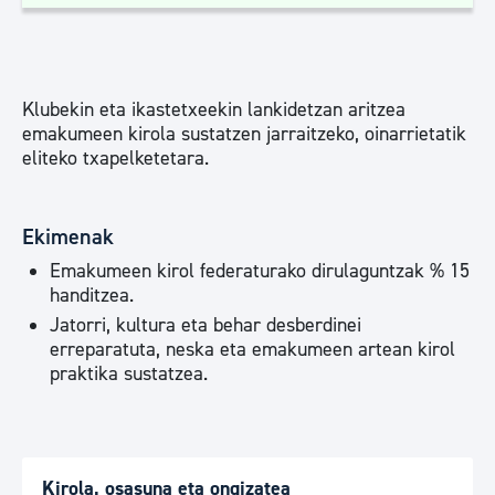
Klubekin eta ikastetxeekin lankidetzan aritzea
emakumeen kirola sustatzen jarraitzeko, oinarrietatik
eliteko txapelketetara.
Ekimenak
Emakumeen kirol federaturako dirulaguntzak % 15
handitzea.
Jatorri, kultura eta behar desberdinei
erreparatuta, neska eta emakumeen artean kirol
praktika sustatzea.
Kirola, osasuna eta ongizatea