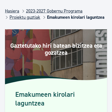
Hasiera
2023-2027 Gobernu Programa
Proiektu guztiak
Emakumeen kirolari laguntzea
Gaztetutako hiri batean bizitzea eta
gozatzea
Emakumeen kirolari
laguntzea