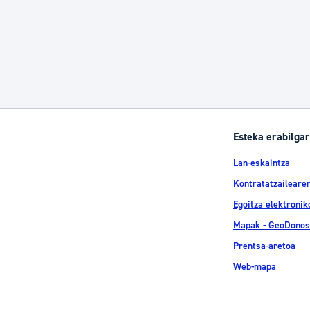
Esteka erabilgar
Lan-eskaintza
Kontratatzailearen
Egoitza elektronik
Mapak - GeoDonos
Prentsa-aretoa
Web-mapa