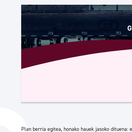
Herritarren segurtasuna eta larrialdiak
Osasun publikoa, animaliak eta kontsumoa
G
Haurrak eta gazteak
Herritarren partaidetza eta elkartegintza
Kirola
Plan berria egitea, honako hauek jasoko dituena: e