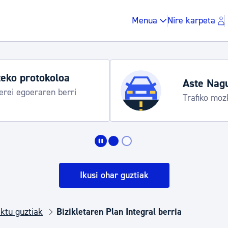
Menua
Nire karpeta
eko protokoloa
Aste Nag
rei egoeraren berri
Trafiko moz
Zergak eta isunak
Etxebizitza eta hirig
Ikusi ohar guztiak
Gune publikoa, ho
ktu guztiak
Bizikletaren Plan Integral berria