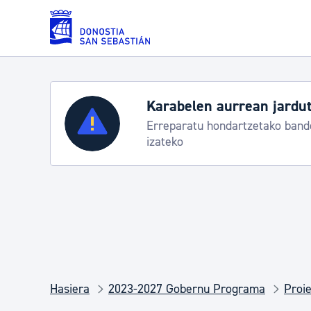
Eduki nagusira joan
Karabelen aurrean jardut
Zerbitzuak
Erreparatu hondartzetako bande
izateko
Errolda eta gai pertsonalak
Gizarte-zerbitzuak
Mugikortasuna
Hasiera
2023-2027 Gobernu Programa
Proie