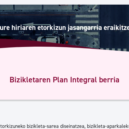
Euskara
Garapen ekonomikoa e
ure hiriaren etorkizun jasangarria eraikitz
Berdintasuna, Giza Esk
Kultura
Bizikletaren Plan Integral berria
Turismoa
torkizuneko bizikleta-sarea diseinatzea, bizikleta-aparkalek