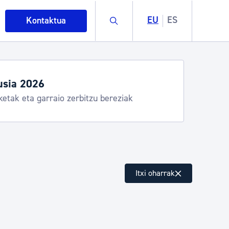
Buscar
EU
ES
Kontaktua
usia 2026
ketak eta garraio zerbitzu bereziak
intza
Itxi oharrak
ndakinak eta ingurumena