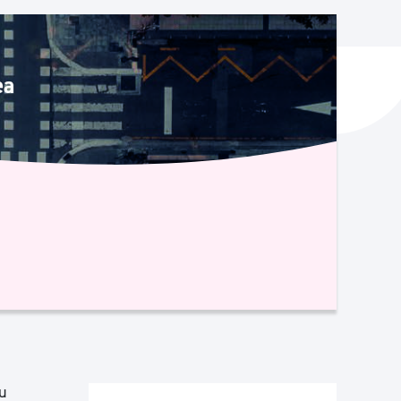
ta enplegua
ea
ubideak eta bizikidetza
u