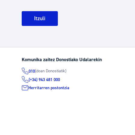
Itzuli
Komunika zaitez Donostiako Udalarekin
(doan Donostiatik)
010
(+34) 943 481 000
Herritarren postontzia