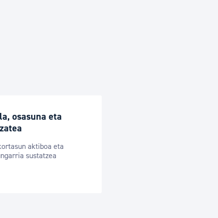
tea
Udal administrazioa
Iragarki ofizialen taula
Egutegi fiskala
enda
Gardentasun ataria
la, osasuna eta
zatea
ortasun aktiboa eta
ngarria sustatzea