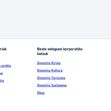
riak
Beste webgune korporatibo
batzuk
Donostia Kirola
 profila
Donostia Kultura
oa
Donostia Turismoa
tia
Donostia Sustapena
Dbus