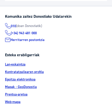
Komunika zaitez Donostiako Udalarekin
(doan Donostiatik)
010
(+34) 943 481 000
Herritarren postontzia
Esteka erabilgarriak
Lan-eskaintza
Kontratatzailearen profila
Egoitza elektronikoa
Mapak - GeoDonostia
Prentsa-aretoa
Web-mapa