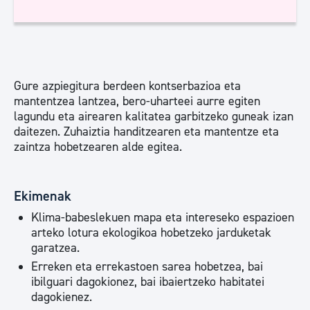
Gure azpiegitura berdeen kontserbazioa eta
mantentzea lantzea, bero-uharteei aurre egiten
lagundu eta airearen kalitatea garbitzeko guneak izan
daitezen. Zuhaiztia handitzearen eta mantentze eta
zaintza hobetzearen alde egitea.
Ekimenak
Klima-babeslekuen mapa eta intereseko espazioen
arteko lotura ekologikoa hobetzeko jarduketak
garatzea.
Erreken eta errekastoen sarea hobetzea, bai
ibilguari dagokionez, bai ibaiertzeko habitatei
dagokienez.