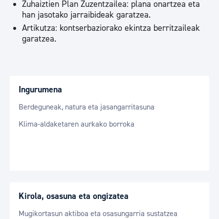
Zuhaiztien Plan Zuzentzailea: plana onartzea eta
han jasotako jarraibideak garatzea.
Artikutza: kontserbaziorako ekintza berritzaileak
garatzea.
Ingurumena
Berdeguneak, natura eta jasangarritasuna
Klima-aldaketaren aurkako borroka
Kirola, osasuna eta ongizatea
Mugikortasun aktiboa eta osasungarria sustatzea