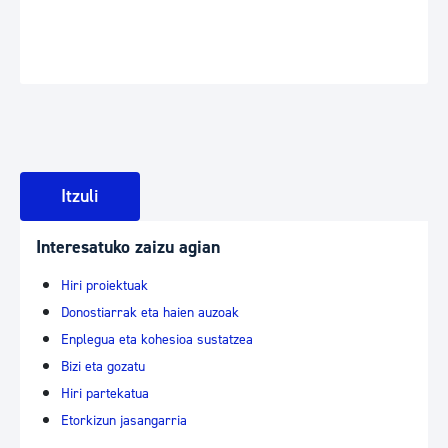
Itzuli
Interesatuko zaizu agian
Hiri proiektuak
Donostiarrak eta haien auzoak
Enplegua eta kohesioa sustatzea
Bizi eta gozatu
Hiri partekatua
Etorkizun jasangarria