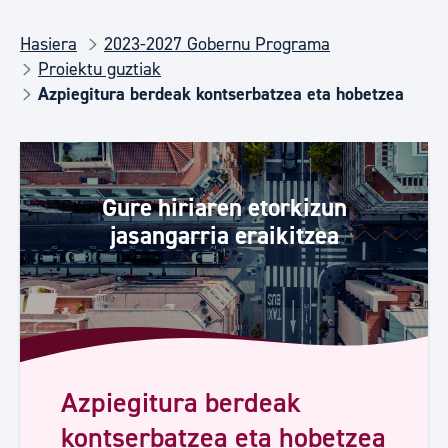
Hasiera
2023-2027 Gobernu Programa
Proiektu guztiak
Azpiegitura berdeak kontserbatzea eta hobetzea
Gure hiriaren etorkizun
jasangarria eraikitzea
Azpiegitura berdeak
kontserbatzea eta hobetzea