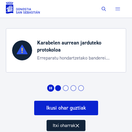
Eduki nagusira joan
Buscar
Karabelen aurrean jarduteko
protokoloa
Erreparatu hondartzetako banderei
egoeraren berri izateko
Ikusi ohar guztiak
Itxi oharrak