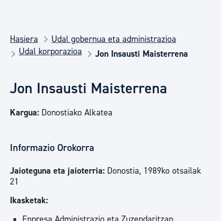
Hasiera
Udal gobernua eta administrazioa
Udal korporazioa
Jon Insausti Maisterrena
Jon Insausti Maisterrena
Kargua:
Donostiako Alkatea
Informazio Orokorra
Jaioteguna eta jaioterria:
Donostia, 1989ko otsailak
21
Ikasketak:
Enpresa Administrazio eta Zuzendaritzan