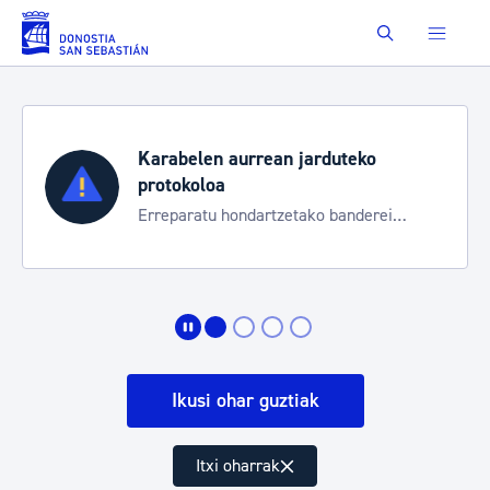
Eduki nagusira joan
Buscar
Karabelen aurrean jarduteko
protokoloa
Erreparatu hondartzetako banderei
egoeraren berri izateko
Ikusi ohar guztiak
Itxi oharrak