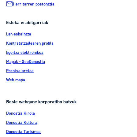
Herritarren postontzia
Esteka erabilgarriak
Lan-eskaintza
Kontratatzailearen profila
Egoitza elektronikoa
Mapak - GeoDonostia
Prentsa-aretoa
Web-mapa
Beste webgune korporatibo batzuk
Donostia Kirola
Donostia Kultura
Donostia Turismoa