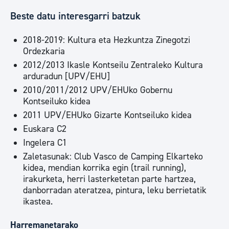
Beste datu interesgarri batzuk
2018-2019: Kultura eta Hezkuntza Zinegotzi
Ordezkaria
2012/2013 Ikasle Kontseilu Zentraleko Kultura
arduradun [UPV/EHU]
2010/2011/2012 UPV/EHUko Gobernu
Kontseiluko kidea
2011 UPV/EHUko Gizarte Kontseiluko kidea
Euskara C2
Ingelera C1
Zaletasunak: Club Vasco de Camping Elkarteko
kidea, mendian korrika egin (trail running),
irakurketa, herri lasterketetan parte hartzea,
danborradan ateratzea, pintura, leku berrietatik
ikastea.
Harremanetarako