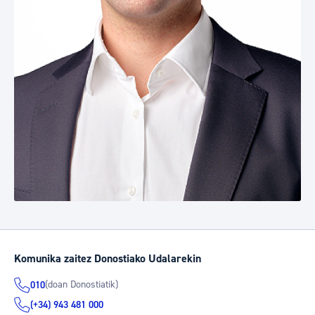
Komunika zaitez Donostiako Udalarekin
(doan Donostiatik)
010
(+34) 943 481 000