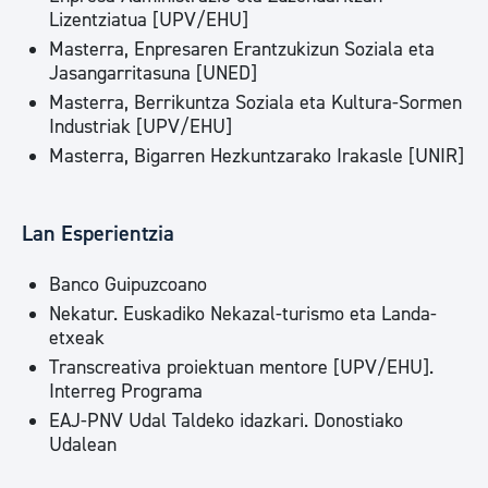
Lizentziatua [UPV/EHU]
Masterra, Enpresaren Erantzukizun Soziala eta
Jasangarritasuna [UNED]
Masterra, Berrikuntza Soziala eta Kultura-Sormen
Industriak [UPV/EHU]
Masterra, Bigarren Hezkuntzarako Irakasle [UNIR]
Lan Esperientzia
Banco Guipuzcoano
Nekatur. Euskadiko Nekazal-turismo eta Landa-
etxeak
Transcreativa proiektuan mentore [UPV/EHU].
Interreg Programa
EAJ-PNV Udal Taldeko idazkari. Donostiako
Udalean