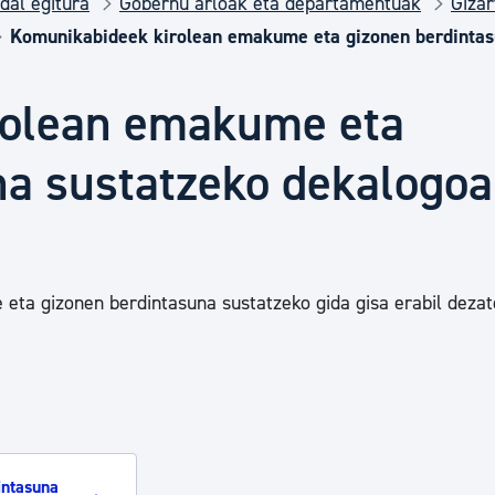
dal egitura
Gobernu arloak eta departamentuak
Gizar
Euskara
Komunikabideek kirolean emakume eta gizonen berdintas
Garapen ekonomikoa e
rolean emakume eta
na sustatzeko dekalogoa
Berdintasuna, Giza Esk
Kultura
ta gizonen berdintasuna sustatzeko gida gisa erabil dezat
Turismoa
intasuna