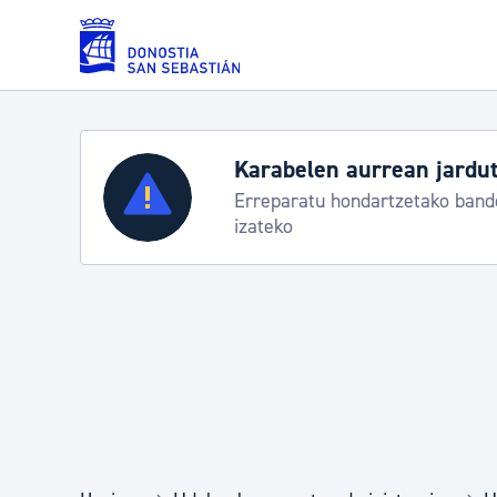
Eduki nagusira joan
Karabelen aurrean jardut
Zerbitzuak
Erreparatu hondartzetako bande
izateko
Errolda eta gai pertsonalak
Gizarte-zerbitzuak
Mugikortasuna