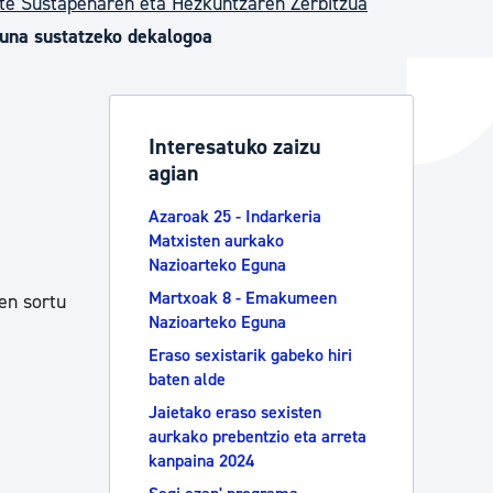
te Sustapenaren eta Hezkuntzaren Zerbitzua
una sustatzeko dekalogoa
ta enplegua
Interesatuko zaizu
agian
ubideak eta bizikidetza
Azaroak 25 - Indarkeria
Matxisten aurkako
Nazioarteko Eguna
Martxoak 8 - Emakumeen
en sortu
Nazioarteko Eguna
Eraso sexistarik gabeko hiri
baten alde
Jaietako eraso sexisten
aurkako prebentzio eta arreta
kanpaina 2024