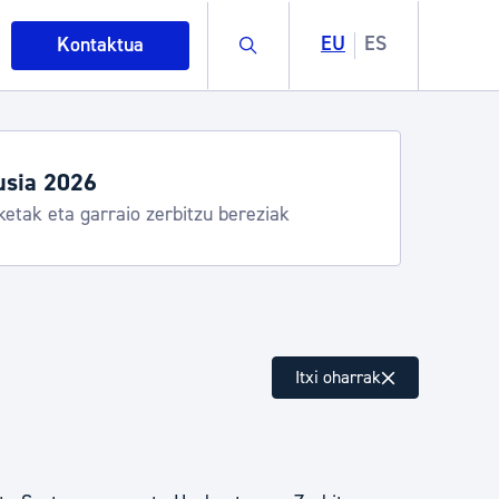
Buscar
EU
ES
Kontaktua
usia 2026
ketak eta garraio zerbitzu bereziak
intza
Itxi oharrak
ndakinak eta ingurumena