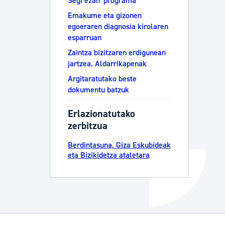
Segi ezan' programa
Emakume eta gizonen
Izapideen katalogoa
egoeraren diagnosia kirolaren
esparruan
Zaintza bizitzaren erdigunean
Tramitaziorako laguntza
jartzea. Aldarrikapenak
Argitaratutako beste
dokumentu batzuk
Erlazionatutako
zerbitzua
Berdintasuna, Giza Eskubideak
eta Bizikidetza ataletara