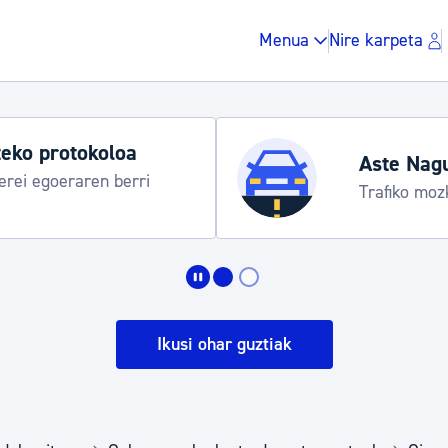
Menua
Nire karpeta
eko protokoloa
Aste Nag
rei egoeraren berri
Trafiko moz
Zergak eta isunak
Etxebizitza eta hirig
Ikusi ohar guztiak
Gune publikoa, ho