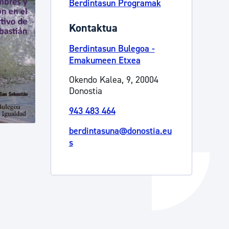
Berdintasun Programak
Izapideen katalogoa
Kontaktua
Berdintasun Bulegoa -
Tramitaziorako laguntza
Emakumeen Etxea
Okendo Kalea, 9, 20004
Donostia
943 483 464
berdintasuna@donostia.eu
s