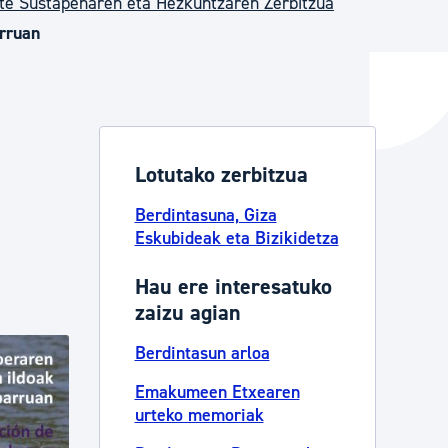
te Sustapenaren eta Hezkuntzaren Zerbitzua
rruan
ta enplegua
ubideak eta bizikidetza
Lotutako zerbitzua
Berdintasuna, Giza
Eskubideak eta Bizikidetza
Hau ere interesatuko
zaizu agian
Berdintasun arloa
Emakumeen Etxearen
urteko memoriak