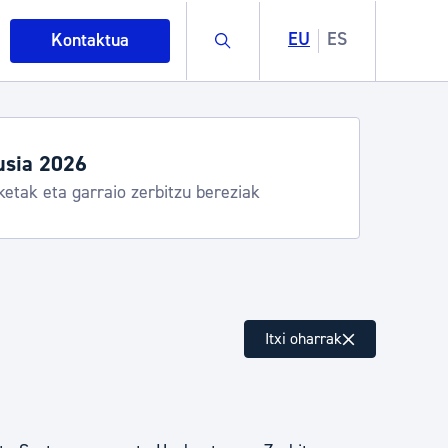
Buscar
EU
ES
Kontaktua
usia 2026
ketak eta garraio zerbitzu bereziak
intza
Itxi oharrak
ndakinak eta ingurumena