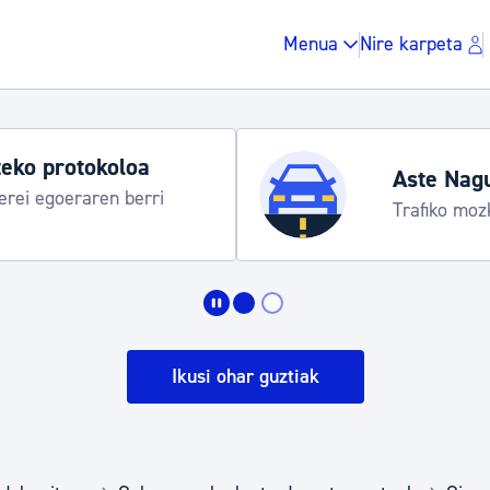
Menua
Nire karpeta
eko protokoloa
Aste Nag
rei egoeraren berri
Trafiko moz
Zergak eta isunak
Etxebizitza eta hirig
Ikusi ohar guztiak
Gune publikoa, ho