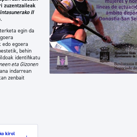
ri zuzentzaileak
tea
Udal administrazioa
ntasunerako II
Iragarki ofizialen taula
.
Egutegi fiskala
terketa egin da
egoera
enda
Gardentasun ataria
k edo egoera
bestetik, behin
ldoak identifikatu
een eta Gizonen
lana indarrean
tan zenbait
o kirol