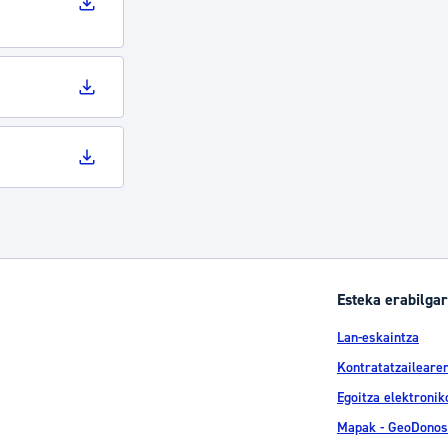
Esteka erabilgar
Lan-eskaintza
Kontratatzailearen
Egoitza elektronik
Mapak - GeoDonos