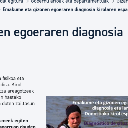
dal egitura
Gobernu arloak eta departamentuak
Gizar
Euskara
Emakume eta gizonen egoeraren diagnosia kirolaren espa
Garapen ekonomikoa e
n egoeraren diagnosia
n
Berdintasuna, Giza Esk
Kultura
 fisikoa eta
dira. Kirol
Turismoa
tza areagotzeak
ten hasteko
 duten zailtasun
umeek egiten
 esparruan dauden