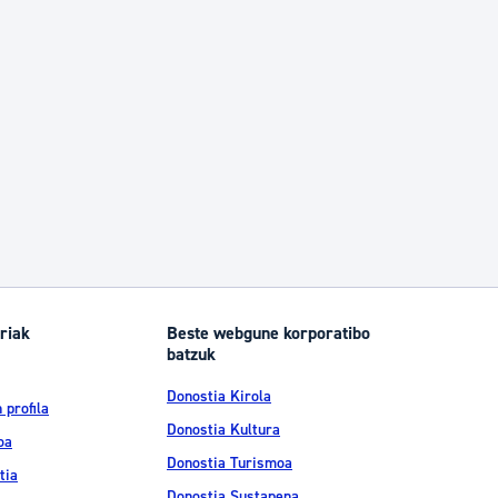
riak
Beste webgune korporatibo
batzuk
Donostia Kirola
 profila
Donostia Kultura
oa
Donostia Turismoa
tia
Donostia Sustapena