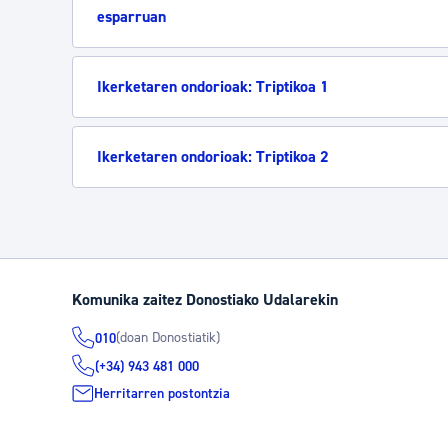
esparruan
Ikerketaren ondorioak: Triptikoa 1
Ikerketaren ondorioak: Triptikoa 2
Komunika zaitez Donostiako Udalarekin
(doan Donostiatik)
010
(+34) 943 481 000
Herritarren postontzia