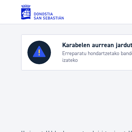
Eduki nagusira joan
Karabelen aurrean jardut
Zerbitzuak
Erreparatu hondartzetako bande
izateko
Errolda eta gai pertsonalak
Gizarte-zerbitzuak
Mugikortasuna