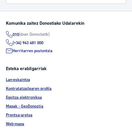
Komunika zaitez Donostiako Udalarekin
(doan Donostiatik)
010
(+34) 943 481 000
Herritarren postontzia
Esteka erabilgarriak
Lan-eskaintza
Kontratatzailearen profila
Egoitza elektronikoa
Mapak - GeoDonostia
Prentsa-aretoa
Web-mapa