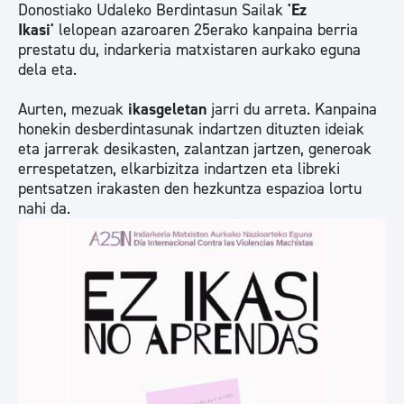
Donostiako Udaleko Berdintasun Sailak
'Ez
Ikasi'
lelopean azaroaren 25erako kanpaina berria
prestatu du, indarkeria matxistaren aurkako eguna
dela eta.
Aurten, mezuak
ikasgeletan
jarri du arreta. Kanpaina
honekin desberdintasunak indartzen dituzten ideiak
eta jarrerak desikasten, zalantzan jartzen, generoak
errespetatzen, elkarbizitza indartzen eta libreki
pentsatzen irakasten den hezkuntza espazioa lortu
nahi da.