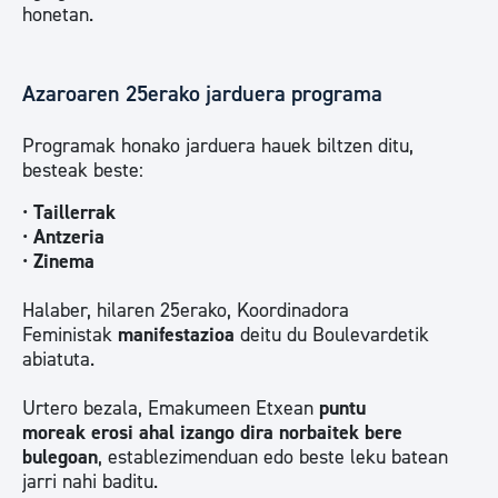
honetan.
Azaroaren 25erako jarduera programa
Programak honako jarduera hauek biltzen ditu,
besteak beste:
•
Taillerrak
•
Antzeria
•
Zinema
Halaber, hilaren 25erako, Koordinadora
Feministak
manifestazioa
deitu du Boulevardetik
abiatuta.
Urtero bezala, Emakumeen Etxean
puntu
moreak erosi ahal izango dira norbaitek bere
bulegoan
, establezimenduan edo beste leku batean
jarri nahi baditu.