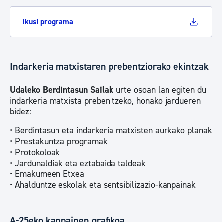
Ikusi programa
Indarkeria matxistaren prebentziorako ekintzak
Udaleko Berdintasun Sailak
urte osoan lan egiten du
indarkeria matxista prebenitzeko, honako jardueren
bidez:
• Berdintasun eta indarkeria matxisten aurkako planak
• Prestakuntza programak
• Protokoloak
• Jardunaldiak eta eztabaida taldeak
• Emakumeen Etxea
• Ahalduntze eskolak eta sentsibilizazio-kanpainak
A-25eko kanpainen grafikoa