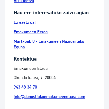
Bizikidetza
Hau ere interesatuko zaizu agian
Ez ezetz da!
Emakumeen Etxea
Martxoak 8 - Emakumeen Nazioarteko
Eguna
Kontaktua
Emakumeen Etxea
Okendo kalea, 9, 20004
943 48 34 70
info@donostiakoemakumeenetxea.com