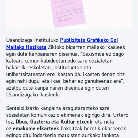
Usandizaga Institutuko
Publizitate Grafikako Goi
Mailako Heziketa
Zikloko bigarren mailako ikasleek
egin dute kanpainaren diseinua. "Sexismoa ez dago
kalean, komunikabideetan edo sare sozialetan
bakarrik: eskoletan, institutuetan eta
unibertsitateetan ere ikasten da. Ikasten denaz hitz
egin nahi dugu, eta ikasi behar ez genukeenaz ere",
azaldu dute kanpainaren diseinua egin duten
Usandizagako ikasleek.
Sentsibilizazio kanpaina ezagutarazteko sare
sozialetan komunikazio ekimenak egingo dira. Urtero
lez,
Dbus, Gazteria eta Kultur etxeek
, eta nola
ez
emakume elkarteek
bakoitzak beretik ekarpenak
egingo ditu indarkeria matxisten aurkako lanketa