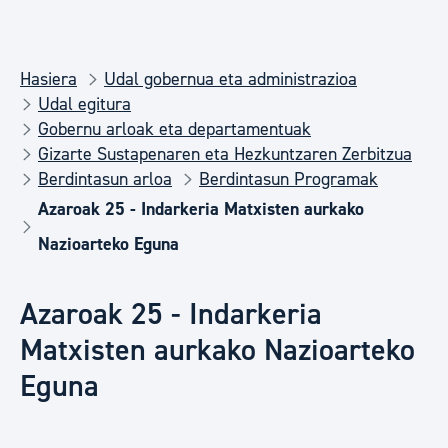
Hasiera
Udal gobernua eta administrazioa
Udal egitura
Gobernu arloak eta departamentuak
Gizarte Sustapenaren eta Hezkuntzaren Zerbitzua
Berdintasun arloa
Berdintasun Programak
Azaroak 25 - Indarkeria Matxisten aurkako
Nazioarteko Eguna
Azaroak 25 - Indarkeria
Matxisten aurkako Nazioarteko
Eguna