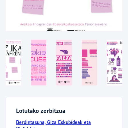
Lotutako zerbitzua
Berdintasuna, Giza Eskubideak eta