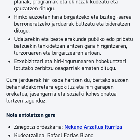
planak, programak eta ekintzak kudeatu eta
gauzatzen ditugu.
Hiriko auzoetan hiria birgaitzeko eta bizitegi-sarea
berroneratzeko jarduerak bultzatu eta bideratzen
ditugu.
Udalarekin eta beste erakunde publiko edo pribatu
batzuekin lankidetzan aritzen gara hirigintzaren,
lurzoruaren eta birgaitzearen arloan.
Etxebizitzari eta hiri-ingurunearen hobekuntzari
lotutako zerbitzu osagarriak ematen ditugu.
Gure jarduerak hiri osoa hartzen du, bertako auzoen
behar aldakorretara egokituz eta hiri garapen
orekatua, jasangarria eta sozialki kohesionatua
lortzen lagunduz.
Nola antolatzen gara
Zinegotzi ordezkaria:
Nekane Arzallus Iturriza
Kudeatzailea: Rafael Farias Blanc