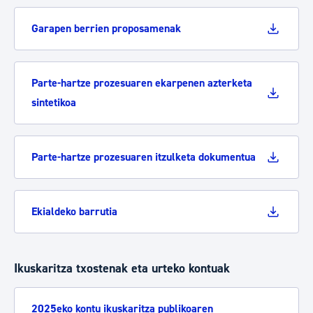
Garapen berrien proposamenak
Parte-hartze prozesuaren ekarpenen azterketa
sintetikoa
Parte-hartze prozesuaren itzulketa dokumentua
Ekialdeko barrutia
Ikuskaritza txostenak eta urteko kontuak
2025eko kontu ikuskaritza publikoaren