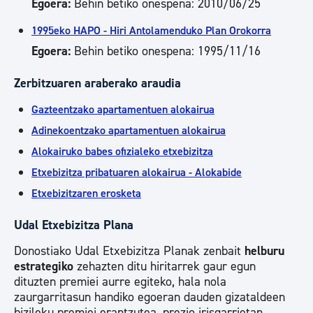
Egoera:
Behin betiko onespena: 2010/06/25
1995eko HAPO - Hiri Antolamenduko Plan Orokorra
Egoera:
Behin betiko onespena: 1995/11/16
Zerbitzuaren araberako araudia
Gazteentzako apartamentuen alokairua
Adinekoentzako apartamentuen alokairua
Alokairuko babes ofizialeko etxebizitza
Etxebizitza pribatuaren alokairua - Alokabide
Etxebizitzaren erosketa
Udal Etxebizitza Plana
Donostiako Udal Etxebizitza Planak zenbait
helburu
estrategiko
zehazten ditu hiritarrek gaur egun
dituzten premiei aurre egiteko, hala nola
zaurgarritasun handiko egoeran dauden gizataldeen
bizileku premiei erantzutea, prezio irisgarrietan