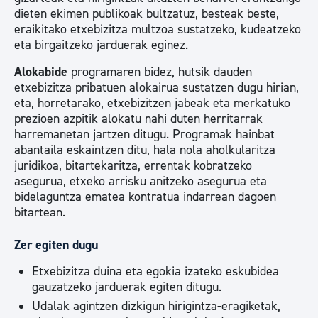
dieten ekimen publikoak bultzatuz, besteak beste,
eraikitako etxebizitza multzoa sustatzeko, kudeatzeko
eta birgaitzeko jarduerak eginez.
Alokabide
programaren bidez, hutsik dauden
etxebizitza pribatuen alokairua sustatzen dugu hirian,
eta, horretarako, etxebizitzen jabeak eta merkatuko
prezioen azpitik alokatu nahi duten herritarrak
harremanetan jartzen ditugu. Programak hainbat
abantaila eskaintzen ditu, hala nola aholkularitza
juridikoa, bitartekaritza, errentak kobratzeko
asegurua, etxeko arrisku anitzeko asegurua eta
bidelaguntza ematea kontratua indarrean dagoen
bitartean.
Zer egiten dugu
Etxebizitza duina eta egokia izateko eskubidea
gauzatzeko jarduerak egiten ditugu.
Udalak agintzen dizkigun hirigintza-eragiketak,