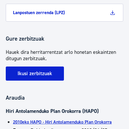
Lanpostuen zerrenda (LPZ)
Gure zerbitzuak
Hauek dira herritarrentzat arlo honetan eskaintzen
ditugun zerbitzuak.
Ikusi zerbitzuak
Araudia
Hiri Antolamenduko Plan Orokorra (HAPO)
2010eko HAPO - Hiri Antolamenduko Plan Orokorra