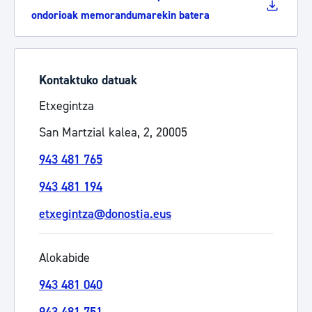
ondorioak memorandumarekin batera
Kontaktuko datuak
Etxegintza
San Martzial kalea, 2, 20005
943 481 765
943 481 194
etxegintza@donostia.eus
Alokabide
943 481 040