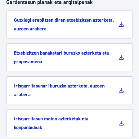
Gardentasun planak eta argitalpenak
Gutxiegi erabiltzen diren etxebizitzen azterketa,
auzoen arabera
Etxebizitzen banaketari buruzko azterketa eta
proposamena
Irisgarritasunari buruzko azterketa, auzoen
arabera
Irisgarritasun moten azterketak eta
konponbideak