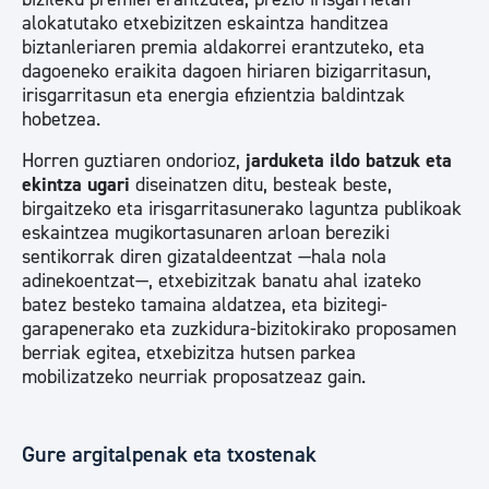
alokatutako etxebizitzen eskaintza handitzea
biztanleriaren premia aldakorrei erantzuteko, eta
dagoeneko eraikita dagoen hiriaren bizigarritasun,
irisgarritasun eta energia efizientzia baldintzak
hobetzea.
Horren guztiaren ondorioz,
jarduketa ildo batzuk eta
ekintza ugari
diseinatzen ditu, besteak beste,
birgaitzeko eta irisgarritasunerako laguntza publikoak
eskaintzea mugikortasunaren arloan bereziki
sentikorrak diren gizataldeentzat —hala nola
adinekoentzat—, etxebizitzak banatu ahal izateko
batez besteko tamaina aldatzea, eta bizitegi-
garapenerako eta zuzkidura-bizitokirako proposamen
berriak egitea, etxebizitza hutsen parkea
mobilizatzeko neurriak proposatzeaz gain.
Gure argitalpenak eta txostenak