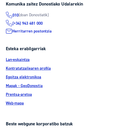
Komunika zaitez Donostiako Udalarekin
(doan Donostiatik)
010
(+34) 943 481 000
Herritarren postontzia
Esteka erabilgarriak
Lan-eskaintza
Kontratatzailearen profila
Egoitza elektronikoa
Mapak - GeoDonostia
Prentsa-aretoa
Web-mapa
Beste webgune korporatibo batzuk