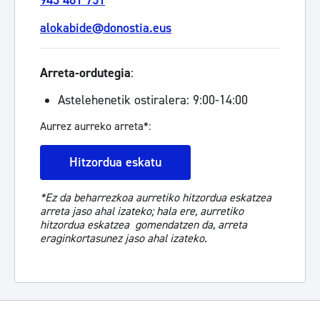
943 481 751
alokabide@donostia.eus
Arreta-ordutegia
:
Astelehenetik ostiralera: 9:00-14:00
Aurrez aurreko arreta*:
Hitzordua eskatu
*Ez da beharrezkoa aurretiko hitzordua eskatzea
arreta jaso ahal izateko; hala ere, aurretiko
hitzordua eskatzea gomendatzen da, arreta
eraginkortasunez jaso ahal izateko.