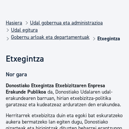
Hasiera
Udal gobernua eta administrazioa
Udal egitura
Gobernu arloak eta departamentuak
Etxegintza
Etxegintza
Nor gara
Donostiako Etxegintza Etxebizitzaren Enpresa
Erakunde Publikoa
da, Donostiako Udalaren udal-
erakundearen barruan, hirian etxebizitza-politika
garatzeaz eta kudeatzeaz arduratzen den erakundea.
Herritarrek etxebizitza duin eta egoki bat eskuratzeko
aukera bermatzeko lan egiten dugu, Donostiako
gizarteak eta hirigintzak dituzten beharrei erantzungo