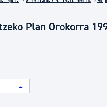
dal egitura
Gobernu arloak eta departamentuak
Hirig
Euskara
Garapen ekonomikoa e
atzeko Plan Orokorra 19
Berdintasuna, Giza Esk
Kultura
Turismoa