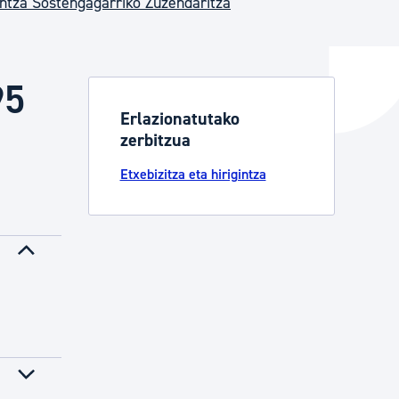
intza Sostengagarriko Zuzendaritza
ta enplegua
95
Erlazionatutako
zerbitzua
ubideak eta bizikidetza
Etxebizitza eta hirigintza