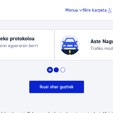
Menua
Nire karpeta
eko protokoloa
Aste Nag
rei egoeraren berri
Trafiko moz
Zergak eta isunak
Etxebizitza eta hirig
Ikusi ohar guztiak
Gune publikoa, ho