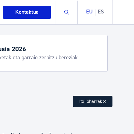
Buscar
EU
ES
Kontaktua
usia 2026
ketak eta garraio zerbitzu bereziak
intza
Itxi oharrak
ndakinak eta ingurumena