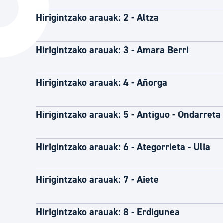
Hiria
Aktualita
Hirigintzako arauak: 2 - Altza
Hiria orain
Albisteak
Hiria ezagutu
Abisuak
Hirigintzako arauak: 3 - Amara Berri
Etorkizuneko hiria
Kultur ag
Hirigintzako arauak: 4 - Añorga
Hirigintzako arauak: 5 - Antiguo - Ondarreta
Hirigintzako arauak: 6 - Ategorrieta - Ulia
Hirigintzako arauak: 7 - Aiete
Hirigintzako arauak: 8 - Erdigunea