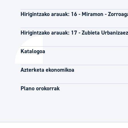
Hirigintzako arauak: 16 - Miramon - Zorroag
Hirigintzako arauak: 17 - Zubieta Urbanizae
Katalogoa
Azterketa ekonomikoa
Plano orokorrak