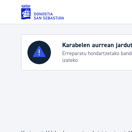
Eduki nagusira joan
Karabelen aurrean jardut
Zerbitzuak
Erreparatu hondartzetako bande
izateko
Errolda eta gai pertsonalak
Gizarte-zerbitzuak
Mugikortasuna