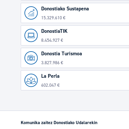
Donostiako Sustapena
15.329.610 €
DonostiaTIK
8.454.927 €
Donostia Turismoa
3.827.986 €
La Perla
602.047 €
Komunika zaitez Donostiako Udalarekin