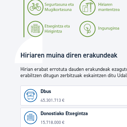
Hiriaren muina diren erakundeak
Hirian erabat errotuta dauden erakundeak ezagutu
erabiltzen ditugun zerbitzuak eskaintzen ditu Uda
Dbus
45.301.713 €
Donostiako Etxegintza
15.718.000 €