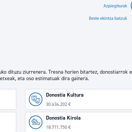
ko dituzu ziurrenera. Tresna horien bitartez, donostiarrok 
letxeak, eta oso estimatuak dira gainera.
Donostia Kultura
30.634.202 €
Donostia Kirola
18.771.750 €