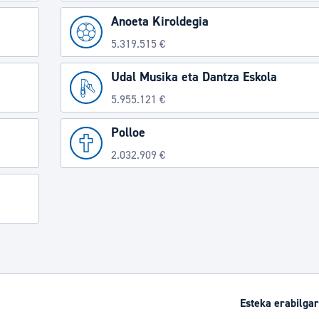
Anoeta Kiroldegia
5.319.515 €
Udal Musika eta Dantza Eskola
5.955.121 €
Polloe
2.032.909 €
Esteka erabilgar