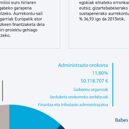
milioi euro hiriaren
egokiak emateko erronkar
tea
Udal administrazioa
gabeko garapena
eutsiz, gizartebabeserako
atzeko. Aurrekontu-sail
sustapenerako aurrekontu
Iragarki ofizialen taula
garriak Europatik etor
% 36,93 igo da 2015etik.
ezkeen finantzaketa dela
Egutegi fiskala
hiri-proiektu gehiago
tzeko.
enda
Gardentasun ataria