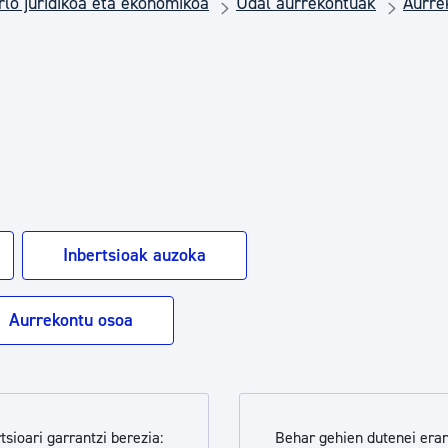
rlo juridikoa eta ekonomikoa
Udal aurrekontuak
Aurre
Euskara
a
Garapen ekonomikoa e
Berdintasuna, Giza Esk
Kultura
Inbertsioak auzoka
Turismoa
Aurrekontu osoa
tsioari garrantzi berezia:
Behar gehien dutenei era