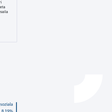
i
 eta
Izapideen katalogoa
saila
Tramitaziorako laguntza