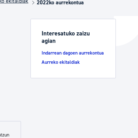
ko ekitaldiak
2022ko aurrekontua
ta enplegua
Interesatuko zaizu
agian
ubideak eta bizikidetza
Indarrean dagoen aurrekontua
Aurreko ekitaldiak
ntzun