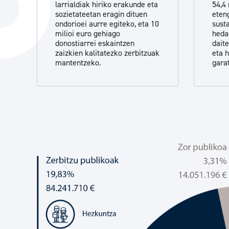
larrialdiak hiriko erakunde eta
54,4 
Hiria
Aktualita
sozietateetan eragin dituen
eten
ondorioei aurre egiteko, eta 10
sust
Hiria orain
Albisteak
milioi euro gehiago
heda
donostiarrei eskaintzen
dait
Hiria ezagutu
Abisuak
zaizkien kalitatezko zerbitzuak
eta 
mantentzeko.
gara
Etorkizuneko hiria
Kultur ag