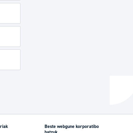
riak
Beste webgune korporatibo
batzuk