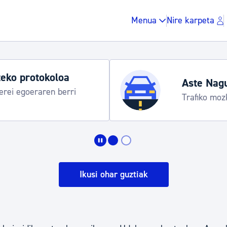
Menua
Nire karpeta
koloa
Aste Nagusia 2026
en berri
Trafiko mozketak eta ga
Zergak eta isunak
Etxebizitza eta hirig
Ikusi ohar guztiak
Gune publikoa, ho