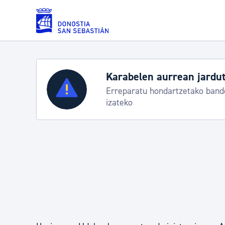
Eduki nagusira joan
Karabelen aurrean jarduteko proto
Zerbitzuak
Erreparatu hondartzetako banderei egoerar
izateko
Errolda eta gai pertsonalak
Gizarte-zerbitzuak
Mugikortasuna