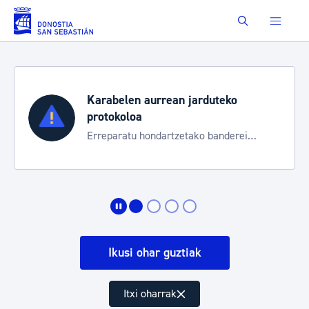
Eduki nagusira joan
Buscar
Karabelen aurrean jarduteko
protokoloa
Erreparatu hondartzetako banderei
egoeraren berri izateko
Ikusi ohar guztiak
Itxi oharrak