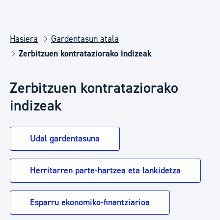
Hasiera
Gardentasun atala
Zerbitzuen kontrataziorako indizeak
Zerbitzuen kontrataziorako
indizeak
Udal gardentasuna
Herritarren parte-hartzea eta lankidetza
Esparru ekonomiko-finantziarioa