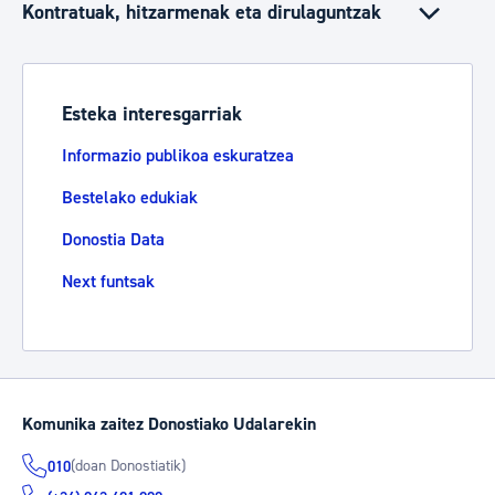
Kontratuak, hitzarmenak eta dirulaguntzak
Esteka interesgarriak
Informazio publikoa eskuratzea
Bestelako edukiak
Donostia Data
Next funtsak
Komunika zaitez Donostiako Udalarekin
(doan Donostiatik)
010