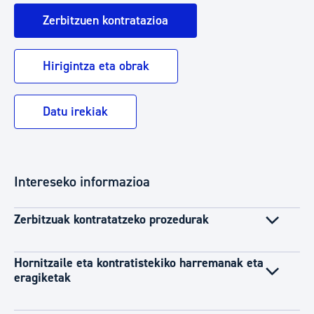
Zerbitzuen kontratazioa
Hirigintza eta obrak
Datu irekiak
Intereseko informazioa
Zerbitzuak kontratatzeko prozedurak
Hornitzaile eta kontratistekiko harremanak eta
eragiketak