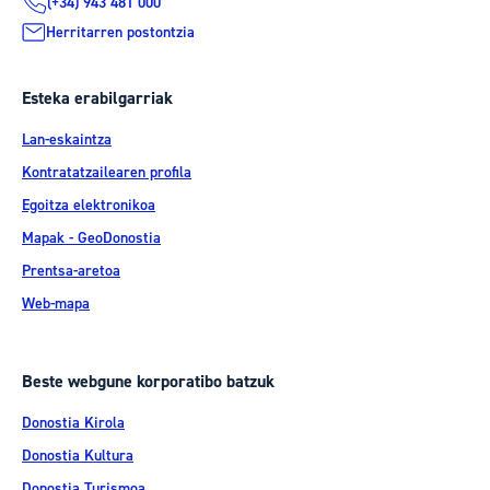
(+34) 943 481 000
Herritarren postontzia
Esteka erabilgarriak
Lan-eskaintza
Kontratatzailearen profila
Egoitza elektronikoa
Mapak - GeoDonostia
Prentsa-aretoa
Web-mapa
Beste webgune korporatibo batzuk
Donostia Kirola
Donostia Kultura
Donostia Turismoa