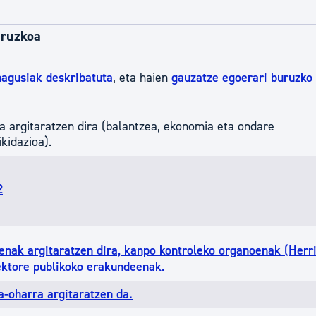
tea
Udal administrazioa
uruzkoa
Iragarki ofizialen taula
Egutegi fiskala
nagusiak deskribatuta
, eta haien
gauzatze egoerari buruzko
enda
Gardentasun ataria
argitaratzen dira (balantzea, ekonomia eta ondare
kidazioa).
2
enak argitaratzen dira, kanpo kontroleko organoenak (Herri
ektore publikoko erakundeenak.
a-oharra argitaratzen da.