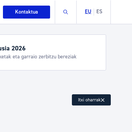
Buscar
EU
ES
Kontaktua
Aste Nagusia 2026: egitaraua
Abuztuak 8-15
intza
Itxi oharrak
ndakinak eta ingurumena