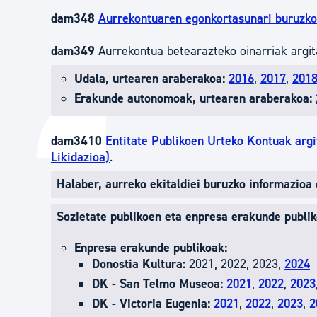
dam348
Aurrekontuaren egonkortasunari buruzko 
dam349
Aurrekontua betearazteko oinarriak argit
Udala, urtearen araberakoa:
2016
,
2017
,
201
Erakunde autonomoak, urtearen araberakoa:
dam3410
Entitate Publikoen Urteko Kontuak arg
Likidazioa)
.
Halaber, aurreko ekitaldiei buruzko informazioa
Sozietate publikoen eta enpresa erakunde publik
Enpresa erakunde publikoak:
Donostia Kultura:
2021, 2022, 2023,
2024
DK - San Telmo Museoa:
2021
,
2022
,
2023
DK - Victoria Eugenia:
2021
,
2022
,
2023
,
2