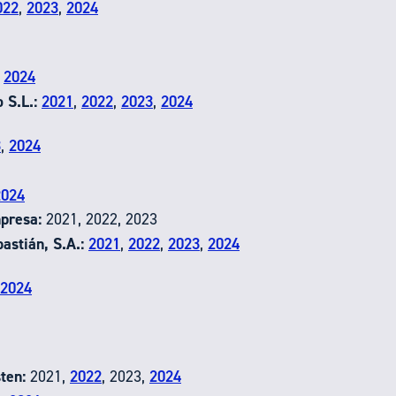
022
,
2023
,
2024
,
2024
 S.L.:
2021
,
2022
,
2023
,
2024
3
,
2024
2024
presa:
2021, 2022, 2023
astián, S.A.:
2021
,
2022
,
2023
,
2024
2024
ten:
2021,
2022
, 2023,
2024