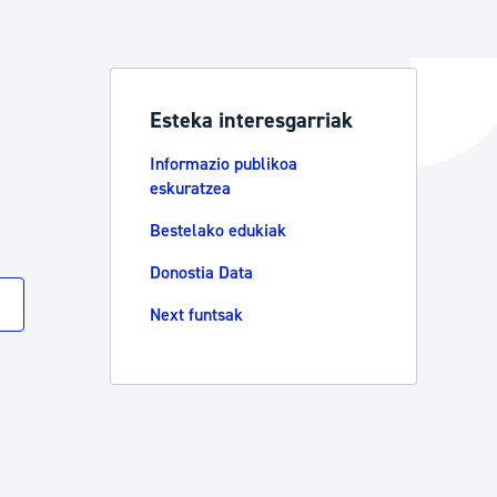
ta enplegua
Esteka interesgarriak
Informazio publikoa
ubideak eta bizikidetza
eskuratzea
Bestelako edukiak
Donostia Data
Next funtsak