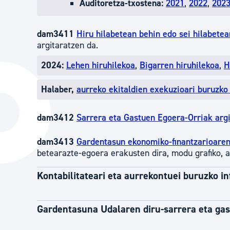
Auditoretza-txostena:
2021
,
2022
,
202
dam3411
Hiru hilabetean behin edo sei hilabete
argitaratzen da.
2024:
Lehen hiruhilekoa
,
Bigarren hiruhilekoa
,
H
Halaber,
aurreko ekitaldien exekuzioari buruzko
dam3412
Sarrera eta Gastuen Egoera-Orriak argi
dam3413
Gardentasun ekonomiko-finantzarioaren
betearazte-egoera erakusten dira, modu grafiko, a
Kontabilitateari eta aurrekontuei buruzko i
Gardentasuna Udalaren diru-sarrera eta ga