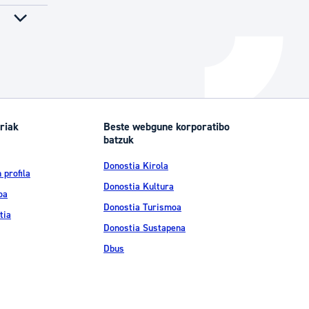
riak
Beste webgune korporatibo
batzuk
Donostia Kirola
 profila
Donostia Kultura
oa
Donostia Turismoa
tia
Donostia Sustapena
Dbus