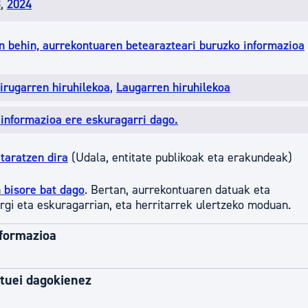
3
,
2024
an behin, aurrekontuaren betearazteari buruzko informazioa
irugarren hiruhilekoa
,
Laugarren hiruhilekoa
 informazioa ere eskuragarri dago.
taratzen dira
(Udala, entitate publikoak eta erakundeak)
 bisore bat dago
. Bertan, aurrekontuaren datuak eta
rgi eta eskuragarrian, eta herritarrek ulertzeko moduan.
nformazioa
stuei dagokienez