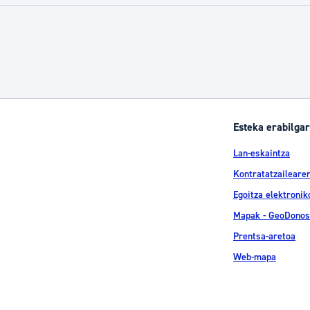
Esteka erabilgar
Lan-eskaintza
Kontratatzailearen
Egoitza elektronik
Mapak - GeoDonos
Prentsa-aretoa
Web-mapa