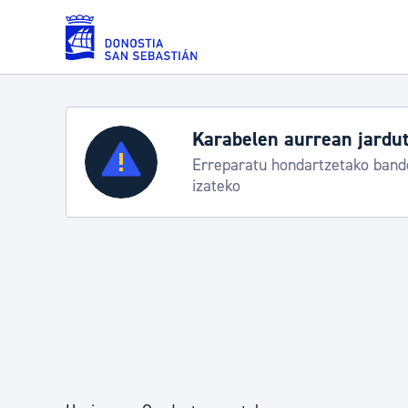
Eduki nagusira joan
n jarduteko protokoloa
Zerbitzuak
A
ako banderei egoeraren berri
Tr
Errolda eta gai pertsonalak
Gizarte-zerbitzuak
Mugikortasuna