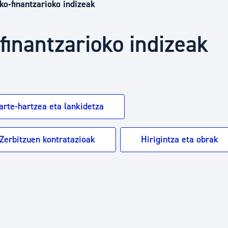
Euskara
o-finantzarioko indizeak
inantzarioko indizeak
Garapen ekonomikoa e
Berdintasuna, Giza Esk
arte-hartzea eta lankidetza
Kultura
Zerbitzuen kontratazioak
Hirigintza eta obrak
Turismoa