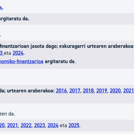
a.
rgitaratu da.
.
nantzarioan jasota dago; eskuragarri urtearen araberakoa
23
eta
2024
.
nomiko-finantzarioa
argitaratu da
.
da; urtearen araberakoa:
2016
,
2017
,
2018
,
2019
,
2020
,
2021
zen da.
20
,
2021
,
2022
,
2023
,
2024
eta
2025
.