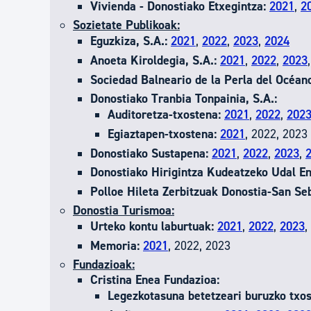
Vivienda - Donostiako Etxegintza:
2021
,
2
Sozietate Publikoak:
Eguzkiza, S.A.:
2021
,
2022
,
2023
,
2024
Anoeta Kiroldegia, S.A.:
2021
,
2022
,
2023
Sociedad Balneario de la Perla del Océano
Donostiako Tranbia Tonpainia, S.A.:
Auditoretza-txostena:
2021
,
2022
,
202
Egiaztapen-txostena:
2021
, 2022, 2023
Donostiako Sustapena:
2021
,
2022
,
2023
,
Donostiako Hirigintza Kudeatzeko Udal En
Polloe Hileta Zerbitzuak Donostia-San Seb
Donostia Turismoa:
Urteko kontu laburtuak:
2021
,
2022
,
2023
,
Memoria:
2021
, 2022, 2023
Fundazioak:
Cristina Enea Fundazioa:
Legezkotasuna betetzeari buruzko txos