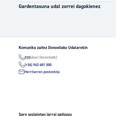
Gardentasuna udal zorrei dagokienez
Komunika zaitez Donostiako Udalarekin
(doan Donostiatik)
010
(+34) 943 481 000
Herritarren postontzia
Sare sozialetan jarrai gaitzazu