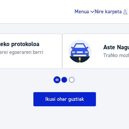
Menua
Nire karpeta
ste Nagusia 2026
afiko mozketak eta garraio zerbitzu bereziak
Zergak eta isunak
Etxebizitza eta hirig
Ikusi ohar guztiak
Gune publikoa, ho