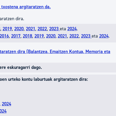
txostena argitaratzen da.
aratzen dira.
8
,
2019
,
2020
,
2021
,
2022
,
2023
eta
2024
.
2016
,
2017
,
2018
,
2019
,
2020
,
2021
,
2022
,
2023
eta
2024
.
itaratzen dira (Balantzea, Emaitzen Kontua, Memoria eta
 ere eskuragarri dago.
oen urteko kontu laburtuak argitaratzen dira:
,
2024
024