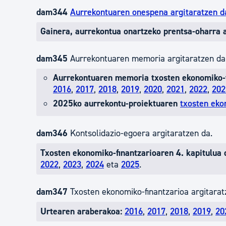
dam344
Aurrekontuaren onespena argitaratzen d
Gainera, aurrekontua onartzeko prentsa-oharra a
dam345
Aurrekontuaren memoria argitaratzen da
Aurrekontuaren memoria txosten ekonomiko-fi
2016
,
2017
,
2018
,
2019
,
2020
,
2021
,
2022
,
20
2025ko aurrekontu-proiektuaren
txosten eko
dam346
Kontsolidazio-egoera argitaratzen da.
Txosten ekonomiko-finantzarioaren 4. kapitulua 
2022
,
2023
,
2024
eta
2025
.
dam347
Txosten ekonomiko-finantzarioa argitarat
Urtearen araberakoa:
2016
,
2017
,
2018
,
2019
,
20