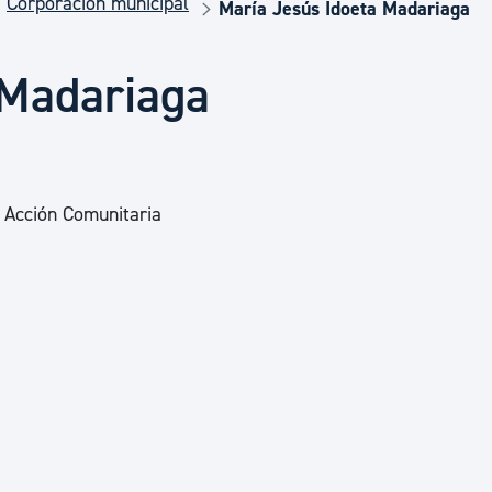
Corporación municipal
Euskera
María Jesús Idoeta Madariaga
 Madariaga
Desarrollo económico 
Igualdad, Derechos Hu
 Acción Comunitaria
Cultura
Turismo