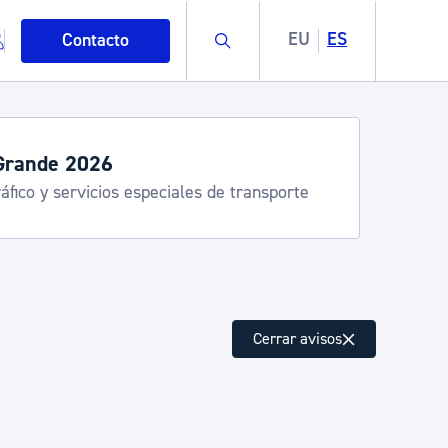
Buscar
EU
ES
Contacto
Grande 2026
áfico y servicios especiales de transporte
mo
Cerrar avisos
esiduos y medioambiente