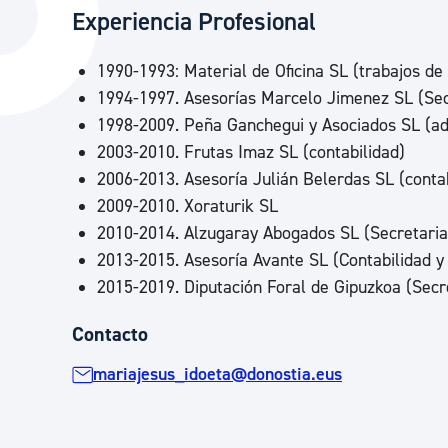
Experiencia Profesional
La ciudad
Actualid
La ciudad ahora
Noticias
1990-1993: Material de Oficina SL (trabajos de 
Descubre la ciudad
Avisos
1994-1997. Asesorías Marcelo Jimenez SL (Secr
1998-2009. Peña Ganchegui y Asociados SL (adm
La ciudad futura
Agenda cul
2003-2010. Frutas Imaz SL (contabilidad)
2006-2013. Asesoría Julián Belerdas SL (contabi
2009-2010. Xoraturik SL
2010-2014. Alzugaray Abogados SL (Secretaria 
2013-2015. Asesoría Avante SL (Contabilidad y 
2015-2019. Diputación Foral de Gipuzkoa (Sec
Contacto
mariajesus_idoeta@donostia.eus