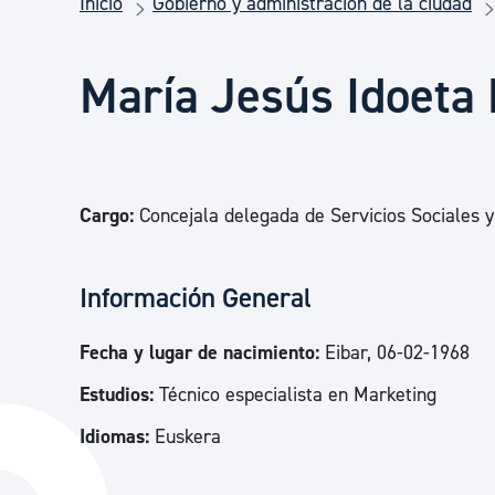
Inicio
Gobierno y administración de la ciudad
Seguridad ciudadana y emergencias
María Jesús Idoeta
Salud Pública, animales y consumo
Infancia y juventud
Cargo:
Concejala delegada de Servicios Sociales y
Participación ciudadana y asociacionismo
Información General
Deporte
Fecha y lugar de nacimiento:
Eibar, 06-02-1968
Estudios:
Técnico especialista en Marketing
Idiomas:
Euskera