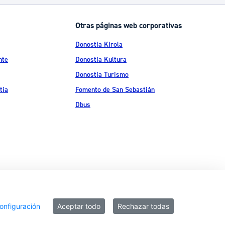
Otras páginas web corporativas
Donostia Kirola
nte
Donostia Kultura
Donostia Turismo
tia
Fomento de San Sebastián
Dbus
ítica de privacidad
Política de cookies
Declaración de accesibilidad
onfiguración
Aceptar todo
Rechazar todas