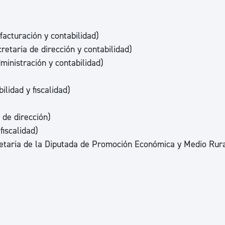
ad
Administración municipal
Tablón de anuncios oficiales
facturación y contabilidad)
Calendario fiscal
etaria de dirección y contabilidad)
inistración y contabilidad)
tural
Portal de transparencia
lidad y fiscalidad)
de dirección)
fiscalidad)
retaria de la Diputada de Promoción Económica y Medio Rura