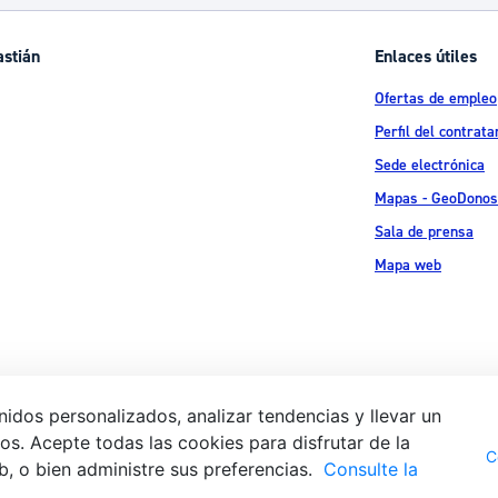
astián
Enlaces útiles
Ofertas de empleo
Perfil del contrata
Sede electrónica
Mapas - GeoDonos
Sala de prensa
Mapa web
idos personalizados, analizar tendencias y llevar un
s. Acepte todas las cookies para disfrutar de la
Aviso legal
Pol
 Ijentea 1,
C
b, o bien administre sus preferencias.
Consulte la