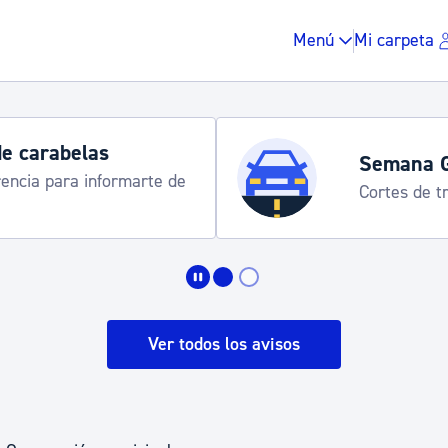
Menú
Mi carpeta
de carabelas
Semana 
rencia para informarte de
Cortes de tr
Impuestos y multas
Vivienda y urbanis
Ver todos los avisos
Espacio público, r