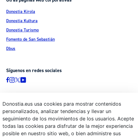
Otras páginas web corporativas
Donostia Kirola
Donostia Kultura
Donostia Turismo
Fomento de San Sebastián
Dbus
Síguenos en redes sociales
Donostia.eus usa cookies para mostrar contenidos
© Donostiako Udala - Ayuntamiento de Donostia / San Sebastián
personalizados, analizar tendencias y llevar un
Ijentea 1, 20003 Donostia / San Sebastián
seguimiento de los movimientos de los usuarios. Acepte
Aviso legal
todas las cookies para disfrutar de la mejor experiencia
Política de privacidad
posible en nuestro sitio web, o bien administre sus