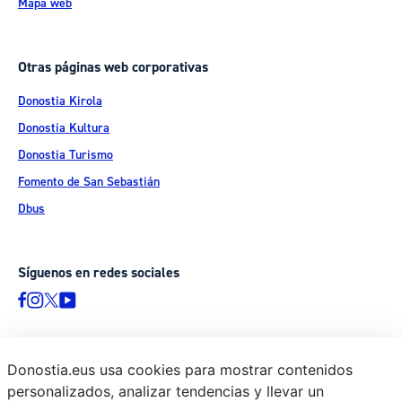
Mapa web
Otras páginas web corporativas
Donostia Kirola
Donostia Kultura
Donostia Turismo
Fomento de San Sebastián
Dbus
Síguenos en redes sociales
Donostia.eus usa cookies para mostrar contenidos
© Donostiako Udala - Ayuntamiento de Donostia / San Sebastián
personalizados, analizar tendencias y llevar un
Ijentea 1, 20003 Donostia / San Sebastián