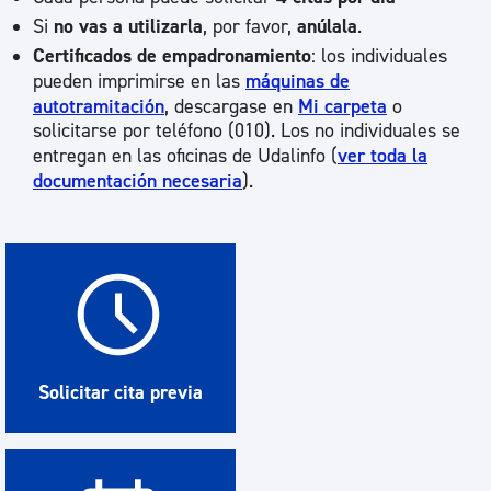
Si
no vas a utilizarla
, por favor,
anúlala
.
Certificados de empadronamiento
: los individuales
pueden imprimirse en las
máquinas de
autotramitación
, descargase en
Mi carpeta
o
solicitarse por teléfono (010). Los no individuales se
entregan en las oficinas de Udalinfo (
ver toda la
documentación necesaria
).
Solicitar cita previa