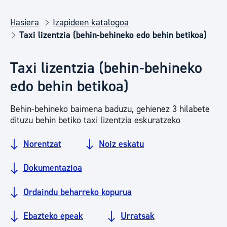
Hasiera
Izapideen katalogoa
Taxi lizentzia (behin-behineko edo behin betikoa)
Taxi lizentzia (behin-behineko
edo behin betikoa)
Behin-behineko baimena baduzu, gehienez 3 hilabete
dituzu behin betiko taxi lizentzia eskuratzeko
Norentzat
Noiz eskatu
Dokumentazioa
Ordaindu beharreko kopurua
Ebazteko epeak
Urratsak