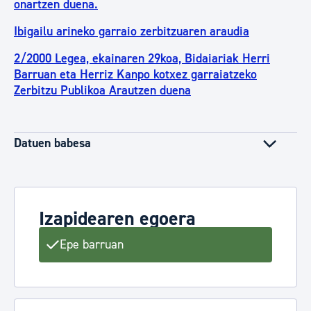
onartzen duena.
Ibigailu arineko garraio zerbitzuaren araudia
2/2000 Legea, ekainaren 29koa, Bidaiariak Herri
Barruan eta Herriz Kanpo kotxez garraiatzeko
Zerbitzu Publikoa Arautzen duena
Datuen babesa
Izapidearen egoera
Epe barruan