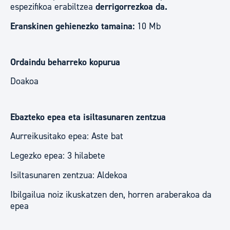
espezifikoa erabiltzea
derrigorrezkoa da.
Eranskinen gehienezko tamaina:
10 Mb
Ordaindu beharreko kopurua
Doakoa
Ebazteko epea eta isiltasunaren zentzua
Aurreikusitako epea: Aste bat
Legezko epea: 3 hilabete
Isiltasunaren zentzua: Aldekoa
Ibilgailua noiz ikuskatzen den, horren araberakoa da
epea