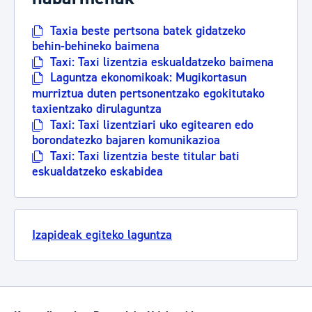
Taxia beste pertsona batek gidatzeko
behin-behineko baimena
Taxi: Taxi lizentzia eskualdatzeko baimena
Laguntza ekonomikoak: Mugikortasun
murriztua duten pertsonentzako egokitutako
taxientzako dirulaguntza
Taxi: Taxi lizentziari uko egitearen edo
borondatezko bajaren komunikazioa
Taxi: Taxi lizentzia beste titular bati
eskualdatzeko eskabidea
Izapideak egiteko laguntza