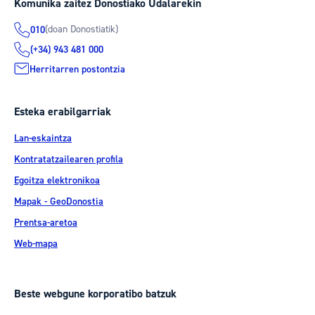
Komunika zaitez Donostiako Udalarekin
(doan Donostiatik)
010
(+34) 943 481 000
Herritarren postontzia
Esteka erabilgarriak
Lan-eskaintza
Kontratatzailearen profila
Egoitza elektronikoa
Mapak - GeoDonostia
Prentsa-aretoa
Web-mapa
Beste webgune korporatibo batzuk