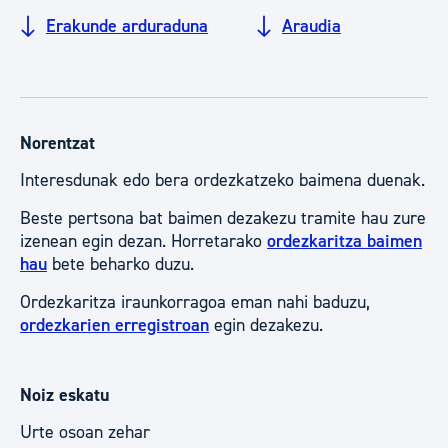
Erakunde arduraduna
Araudia
Norentzat
Interesdunak edo bera ordezkatzeko baimena duenak.
Beste pertsona bat baimen dezakezu tramite hau zure
izenean egin dezan. Horretarako
ordezkaritza baimen
hau
bete beharko duzu.
Ordezkaritza iraunkorragoa eman nahi baduzu,
ordezkarien erregistroan
egin dezakezu.
Noiz eskatu
Urte osoan zehar