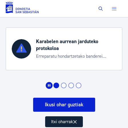
Eduki nagusira joan
Buscar
Karabelen aurrean jarduteko
protokoloa
Erreparatu hondartzetako banderei
egoeraren berri izateko
Ikusi ohar guztiak
Itxi oharrak