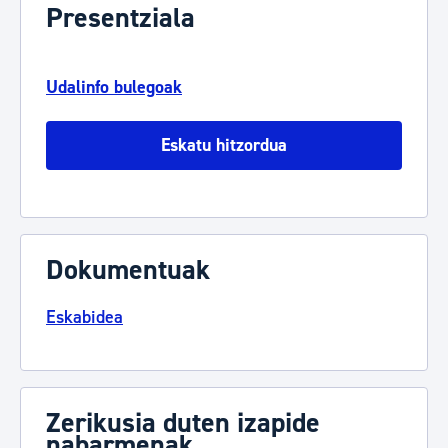
Presentziala
Udalinfo bulegoak
Eskatu hitzordua
Dokumentuak
Eskabidea
Zerikusia duten izapide
nabarmenak