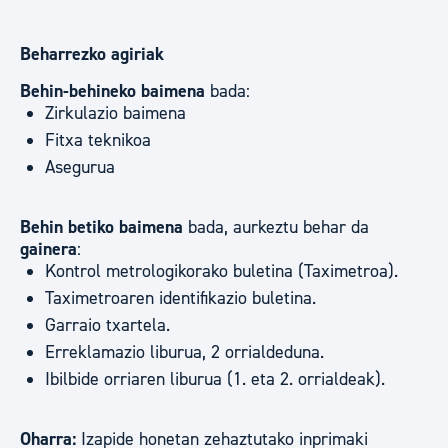
Beharrezko agiriak
Behin-behineko baimena
bada:
Zirkulazio baimena
Fitxa teknikoa
Asegurua
Behin betiko baimena
bada, aurkeztu behar da
gainera
:
Kontrol metrologikorako buletina (Taximetroa).
Taximetroaren identifikazio buletina.
Garraio txartela.
Erreklamazio liburua, 2 orrialdeduna.
Ibilbide orriaren liburua (1. eta 2. orrialdeak).
Oharra:
Izapide honetan zehaztutako inprimaki