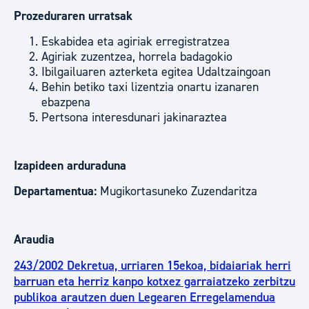
Prozeduraren urratsak
Eskabidea eta agiriak erregistratzea
Agiriak zuzentzea, horrela badagokio
Ibilgailuaren azterketa egitea Udaltzaingoan
Behin betiko taxi lizentzia onartu izanaren
ebazpena
Pertsona interesdunari jakinaraztea
Izapideen arduraduna
Departamentua:
Mugikortasuneko Zuzendaritza
Araudia
243/2002 Dekretua, urriaren 15ekoa, bidaiariak herri
barruan eta herriz kanpo kotxez garraiatzeko zerbitzu
publikoa arautzen duen Legearen Erregelamendua