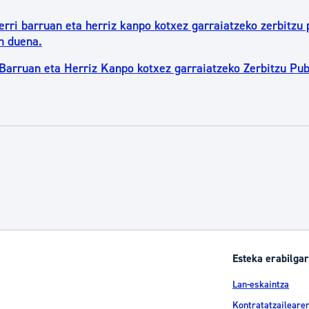
erri barruan eta herriz kanpo kotxez garraiatzeko zerbitzu 
n duena.
Barruan eta Herriz Kanpo kotxez garraiatzeko Zerbitzu Pub
Esteka erabilgar
Lan-eskaintza
Kontratatzailearen