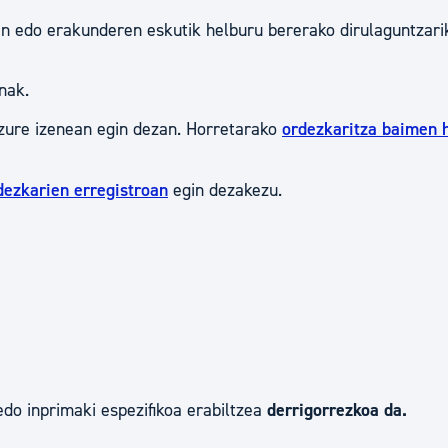
tea
Udal administrazioa
en edo erakunderen eskutik helburu bererako dirulaguntzari
Iragarki ofizialen taula
nak.
Egutegi fiskala
zure izenean egin dezan. Horretarako
ordezkaritza baimen 
enda
Gardentasun ataria
dezkarien erregistroan
egin dezakezu.
edo inprimaki espezifikoa erabiltzea
derrigorrezkoa da.