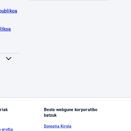
publikoa
likoa
riak
Beste webgune korporatibo
batzuk
Donostia Kirola
 profila