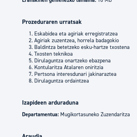
Eranskinen gehienezko tamaina:
10 Mb
Prozeduraren urratsak
Eskabidea eta agiriak erregistratzea
Agiriak zuzentzea, horrela badagokio
Baldintza betetzeko esku-hartze txostena
Txosten teknikoa
Dirulaguntza onartzeko ebazpena
Kontularitza Atalaren oniritzia
Pertsona interesdunari jakinaraztea
Dirulaguntza ordaintzea
Izapideen arduraduna
Departamentua:
Mugikortasuneko Zuzendaritza
Araudia