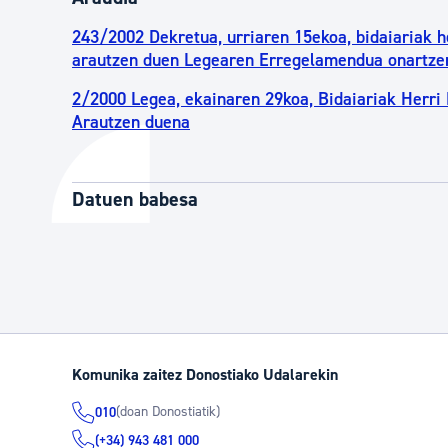
243/2002 Dekretua, urriaren 15ekoa, bidaiariak h
arautzen duen Legearen Erregelamendua onartze
2/2000 Legea, ekainaren 29koa, Bidaiariak Herri 
Arautzen duena
Datuen babesa
Komunika zaitez Donostiako Udalarekin
(doan Donostiatik)
010
(+34) 943 481 000