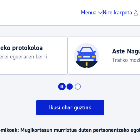
Menua
Nire karpeta
eko protokoloa
Aste Nag
rei egoeraren berri
Trafiko moz
Zergak eta isunak
Etxebizitza eta hirig
Ikusi ohar guztiak
Gune publikoa, ho
mikoak: Mugikortasun murriztua duten pertsonentzako egok