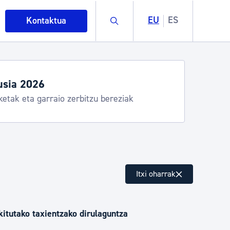
Buscar
EU
ES
Kontaktua
usia 2026
ketak eta garraio zerbitzu bereziak
intza
Itxi oharrak
ndakinak eta ingurumena
itutako taxientzako dirulaguntza