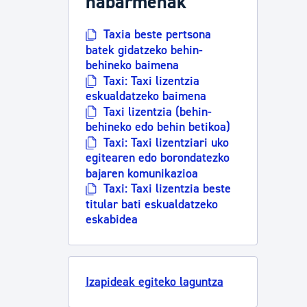
nabarmenak
Taxia beste pertsona
batek gidatzeko behin-
behineko baimena
Taxi: Taxi lizentzia
eskualdatzeko baimena
Taxi lizentzia (behin-
behineko edo behin betikoa)
Taxi: Taxi lizentziari uko
egitearen edo borondatezko
bajaren komunikazioa
Taxi: Taxi lizentzia beste
titular bati eskualdatzeko
eskabidea
Izapideak egiteko laguntza