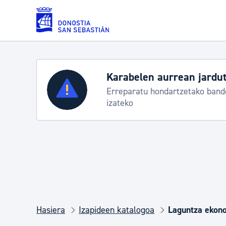
Eduki nagusira joan
Karabelen aurrean jardut
Zerbitzuak
Erreparatu hondartzetako bande
izateko
Errolda eta gai pertsonalak
Gizarte-zerbitzuak
Mugikortasuna
Hasiera
Izapideen katalogoa
Laguntza ekono