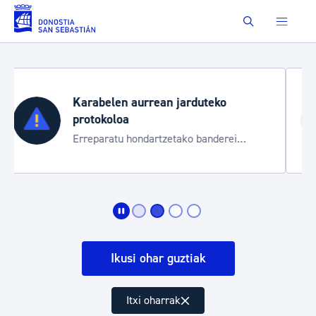
Eduki nagusira joan
Buscar
Aste Nagusia 2026
Trafiko mozketak eta garraio zerbitzu
bereziak
Ikusi ohar guztiak
Itxi oharrak