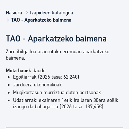
Hasiera
Izapideen katalogoa
TAO - Aparkatzeko baimena
TAO - Aparkatzeko baimena
Zure ibilgailua araututako eremuan aparkatzeko
baimena.
Mota hauek
daude:
Egoiliarrak (2026 tasa: 62,24€)
Jarduera ekonomikoak
Mugikortasun murriztua duten pertsonak
Udatiarrak: ekainaren 1etik irailaren 30era soilik
izango da baliagarria (2026 tasa: 137,45€)