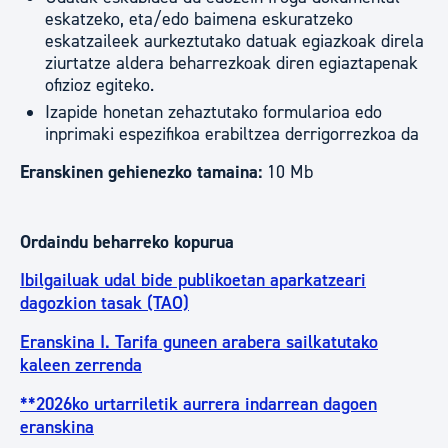
eskatzeko, eta/edo baimena eskuratzeko
eskatzaileek aurkeztutako datuak egiazkoak direla
ziurtatze aldera beharrezkoak diren egiaztapenak
ofizioz egiteko.
Izapide honetan zehaztutako formularioa edo
inprimaki espezifikoa erabiltzea derrigorrezkoa da
Eranskinen gehienezko tamaina:
10 Mb
Ordaindu beharreko kopurua
Ibilgailuak udal bide publikoetan aparkatzeari
dagozkion tasak (TAO)
Eranskina I. Tarifa guneen arabera sailkatutako
kaleen zerrenda
**2026ko urtarriletik aurrera indarrean dagoen
eranskina