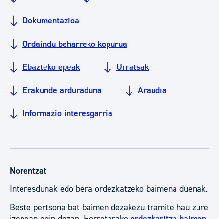
Dokumentazioa
Ordaindu beharreko kopurua
Ebazteko epeak
Urratsak
Erakunde arduraduna
Araudia
Informazio interesgarria
Norentzat
Interesdunak edo bera ordezkatzeko baimena duenak.
Beste pertsona bat baimen dezakezu tramite hau zure
izenean egin dezan. Horretarako
ordezkaritza baimen