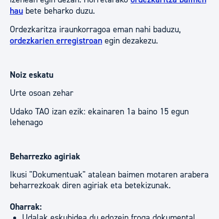
hau
bete beharko duzu.
Ordezkaritza iraunkorragoa eman nahi baduzu,
ordezkarien erregistroan
egin dezakezu.
Noiz eskatu
Urte osoan zehar
Udako TAO izan ezik: ekainaren 1a baino 15 egun
lehenago
Beharrezko agiriak
Ikusi "Dokumentuak" atalean baimen motaren arabera
beharrezkoak diren agiriak eta betekizunak.
Oharrak:
Udalak eskubidea du edozein froga dokumental