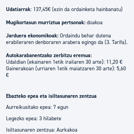
Udatiarrak
: 137,45€ (ezin da ordainketa hainbanatu)
Mugikortasun murriztua pertsonak:
doakoa
Jarduera ekonomikoak:
Ordaindu behar dutena
erabileraren denboraren arabera egingo da (3. Tarifa).
Autokarabanentzako zerbitzu eremua:
Udaldian (ekainaren 1etik irailaren 30 arte): 11,20 €
Gainerakoan (urriaren 1etik maiatzaren 30 arte): 5,60
€
Ebazteko epea eta isiltasunaren zentzua
Aurreikusitako epea: 7 egun
Legezko epea: 3 hilabete
Isiltasunaren zentzua: Aurkakoa