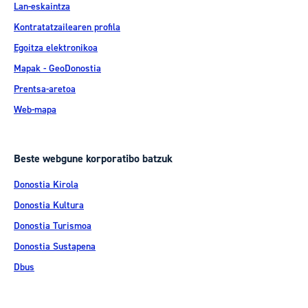
Lan-eskaintza
Kontratatzailearen profila
Egoitza elektronikoa
Mapak - GeoDonostia
Prentsa-aretoa
Web-mapa
Beste webgune korporatibo batzuk
Donostia Kirola
Donostia Kultura
Donostia Turismoa
Donostia Sustapena
Dbus