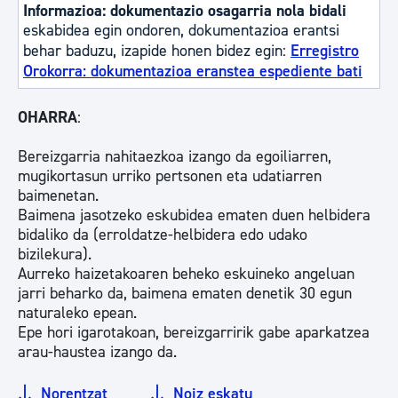
Informazioa: dokumentazio osagarria nola bidali
eskabidea egin ondoren, dokumentazioa erantsi
behar baduzu, izapide honen bidez egin:
Erregistro
Orokorra: dokumentazioa eranstea espediente bati
OHARRA
:
Bereizgarria nahitaezkoa izango da egoiliarren,
mugikortasun urriko pertsonen eta udatiarren
baimenetan.
Baimena jasotzeko eskubidea ematen duen helbidera
bidaliko da (erroldatze-helbidera edo udako
bizilekura).
Aurreko haizetakoaren beheko eskuineko angeluan
jarri beharko da, baimena ematen denetik 30 egun
naturaleko epean.
Epe hori igarotakoan, bereizgarririk gabe aparkatzea
arau-haustea izango da.
Norentzat
Noiz eskatu