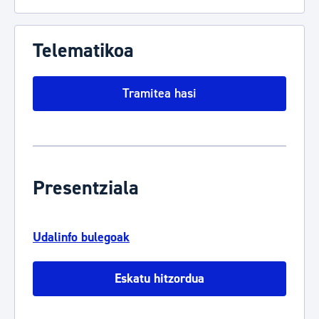
Telematikoa
Tramitea hasi
Presentziala
Udalinfo bulegoak
Eskatu hitzordua