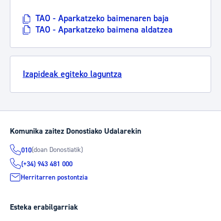
TAO - Aparkatzeko baimenaren baja
TAO - Aparkatzeko baimena aldatzea
Izapideak egiteko laguntza
Komunika zaitez Donostiako Udalarekin
(doan Donostiatik)
010
(+34) 943 481 000
Herritarren postontzia
Esteka erabilgarriak