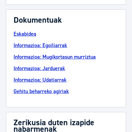
Dokumentuak
Eskabidea
Informazioa: Egoiliarrak
Informazioa: Mugikortasun murriztua
Informazioa: Jarduerak
Informazioa: Udatiarrak
Gehitu beharreko agiriak
Zerikusia duten izapide
nabarmenak