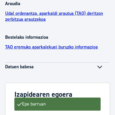
Araudia
Udal ordenantza, aparkaldi arautua (TAO) deritzon
zerbitzua arautzekoa
Bestelako informazioa
TAO eremuko aparkalekuei buruzko informazioa
Datuen babesa
Izapidearen egoera
Epe barruan