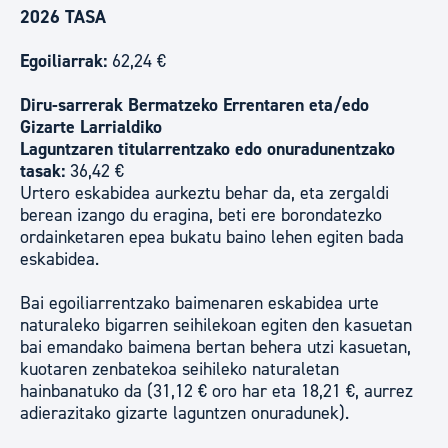
2026 TASA
Egoiliarrak:
62,24 €
Diru-sarrerak Bermatzeko Errentaren eta/edo
Gizarte Larrialdiko
Laguntzaren titularrentzako edo onuradunentzako
tasak:
36,42 €
Urtero eskabidea aurkeztu behar da, eta zergaldi
berean izango du eragina, beti ere borondatezko
ordainketaren epea bukatu baino lehen egiten bada
eskabidea.
Bai egoiliarrentzako baimenaren eskabidea urte
naturaleko bigarren seihilekoan egiten den kasuetan
bai emandako baimena bertan behera utzi kasuetan,
kuotaren zenbatekoa seihileko naturaletan
hainbanatuko da (31,12 € oro har eta 18,21 €, aurrez
adierazitako gizarte laguntzen onuradunek).