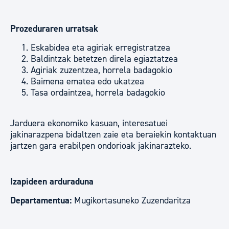
Prozeduraren urratsak
Eskabidea eta agiriak erregistratzea
Baldintzak betetzen direla egiaztatzea
Agiriak zuzentzea, horrela badagokio
Baimena ematea edo ukatzea
Tasa ordaintzea, horrela badagokio
Jarduera ekonomiko kasuan, interesatuei
jakinarazpena bidaltzen zaie eta beraiekin kontaktuan
jartzen gara erabilpen ondorioak jakinarazteko.
Izapideen arduraduna
Departamentua:
Mugikortasuneko Zuzendaritza