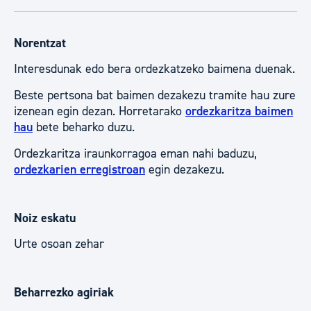
Norentzat
Interesdunak edo bera ordezkatzeko baimena duenak.
Beste pertsona bat baimen dezakezu tramite hau zure
izenean egin dezan. Horretarako
ordezkaritza baimen
hau
bete beharko duzu.
Ordezkaritza iraunkorragoa eman nahi baduzu,
ordezkarien erregistroan
egin dezakezu.
Noiz eskatu
Urte osoan zehar
Beharrezko agiriak