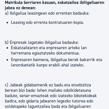
Matrikula berriaren kasuan, eskatzailea ibiligailuaren
jabea ez denean:
a) Ibilgailua leasingean edo errentan badauka:
Leasing edo errenta kontratuaren kopia.
b) Enpresak lagatako ibilgailua badauka:
Eskatzailearen eta enpresaren arteko lan
harremana egiaztatzeko dokumentua.
Enpresaren baimena, ibilgailua berak bakarrik eta
lanorduetatik kanpo erabili ahal izateko.
c) Jabeak gidabaimenik ez badu eta etxebizitza
berean bizi bada: lehen mailako odolkidetasuna
badute, senar-emazteak edo izatezko bikotekideak
badira, edo gidaria jabearen legezko tutorea edo
soldatapeko laguntzailea bada eta ibilgailuaren