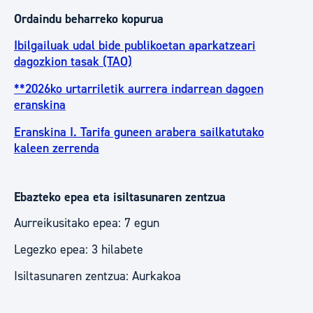
Ordaindu beharreko kopurua
Ibilgailuak udal bide publikoetan aparkatzeari
dagozkion tasak (TAO)
**2026ko urtarriletik aurrera indarrean dagoen
eranskina
Eranskina I. Tarifa guneen arabera sailkatutako
kaleen zerrenda
Ebazteko epea eta isiltasunaren zentzua
Aurreikusitako epea: 7 egun
Legezko epea: 3 hilabete
Isiltasunaren zentzua: Aurkakoa