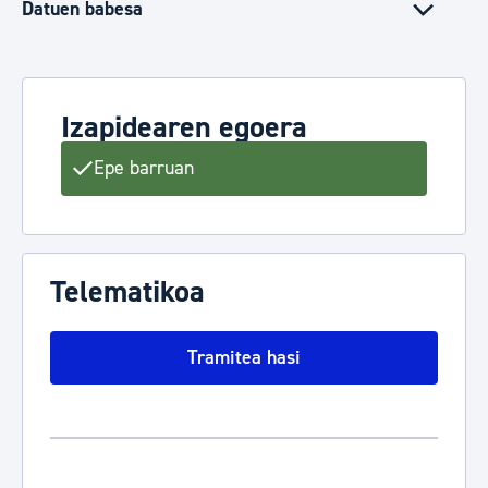
Datuen babesa
Izapidearen egoera
Epe barruan
Telematikoa
Tramitea hasi