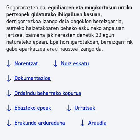
Gogorarazten da,
egoiliarren eta mugikortasun urriko
pertsonek gidatutako ibilgailuen kasuan,
derrigorrezkoa izango dela dagokion bereizgarria,
aurreko haizetakoaren beheko eskuineko angeluan
jartzea, baimena jakinarazten denetik 30 egun
naturaleko epean. Epe hori igarotakoan, bereizgarririk
gabe aparkatzea arau-haustea izango da.
Norentzat
Noiz eskatu
Dokumentazioa
Ordaindu beharreko kopurua
Ebazteko epeak
Urratsak
Erakunde arduraduna
Araudia