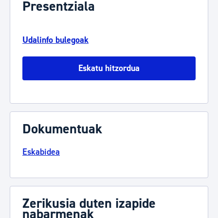
Presentziala
Udalinfo bulegoak
Eskatu hitzordua
Dokumentuak
Eskabidea
Zerikusia duten izapide
nabarmenak