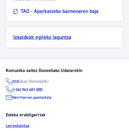
TAO - Aparkatzeko baimenaren baja
Izapideak egiteko laguntza
Komunika zaitez Donostiako Udalarekin
(doan Donostiatik)
010
(+34) 943 481 000
Herritarren postontzia
Esteka erabilgarriak
Lan-eskaintza