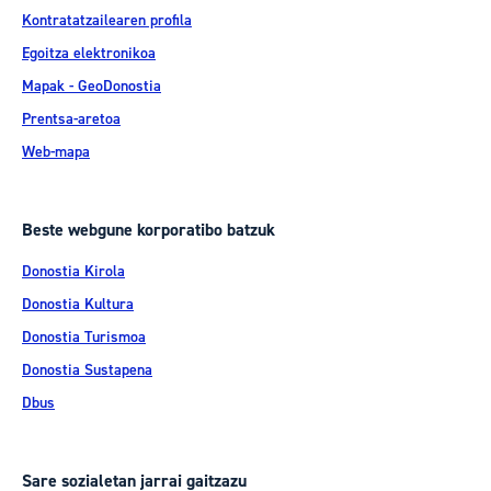
Kontratatzailearen profila
Egoitza elektronikoa
Mapak - GeoDonostia
Prentsa-aretoa
Web-mapa
Beste webgune korporatibo batzuk
Donostia Kirola
Donostia Kultura
Donostia Turismoa
Donostia Sustapena
Dbus
Sare sozialetan jarrai gaitzazu