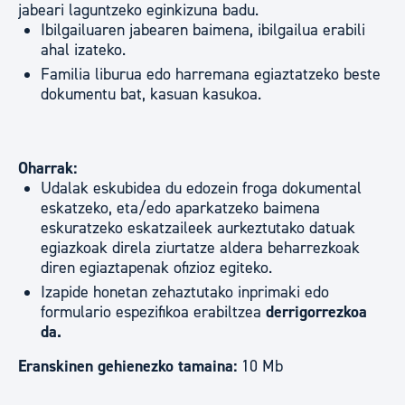
jabeari laguntzeko eginkizuna badu.
Ibilgailuaren jabearen baimena, ibilgailua erabili
ahal izateko.
Familia liburua edo harremana egiaztatzeko beste
dokumentu bat, kasuan kasukoa.
Oharrak:
Udalak eskubidea du edozein froga dokumental
eskatzeko, eta/edo aparkatzeko baimena
eskuratzeko eskatzaileek aurkeztutako datuak
egiazkoak direla ziurtatze aldera beharrezkoak
diren egiaztapenak ofizioz egiteko.
Izapide honetan zehaztutako inprimaki edo
formulario espezifikoa erabiltzea
derrigorrezkoa
da.
Eranskinen gehienezko tamaina:
10 Mb