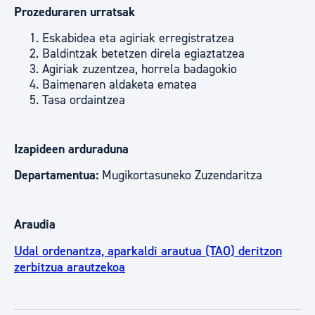
Prozeduraren urratsak
Eskabidea eta agiriak erregistratzea
Baldintzak betetzen direla egiaztatzea
Agiriak zuzentzea, horrela badagokio
Baimenaren aldaketa ematea
Tasa ordaintzea
Izapideen arduraduna
Departamentua:
Mugikortasuneko Zuzendaritza
Araudia
Udal ordenantza, aparkaldi arautua (TAO) deritzon
zerbitzua arautzekoa