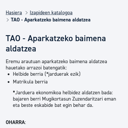
Hasiera
Izapideen katalogoa
TAO - Aparkatzeko baimena aldatzea
TAO - Aparkatzeko baimena
aldatzea
Eremu arautuan aparkatzeko baimena aldatzea
hauetako arrazoi batengatik:
Helbide berria (*jarduerak ezik)
Matrikula berria
*
Jarduera ekonomikoa helbidez aldatzen bada:
bajaren berri Mugikortasun Zuzendaritzari eman
eta beste eskabide bat egin behar da.
OHARRA
: