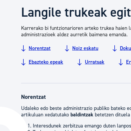
Herritarren segurtasuna eta larrialdiak
Langile trukeak egi
Osasun publikoa, animaliak eta kontsumoa
Karrerako bi funtzionarioren arteko trukea haien
administrazioek aldez aurretik baimena emanda.
Haurrak eta gazteak
Norentzat
Noiz eskatu
Doku
Ebazteko epeak
Urratsak
E
Herritarren partaidetza eta elkartegintza
Kirola
Norentzat
Udaleko edo beste administrazio publiko bateko ed
artikuluan xedatutako
baldintzak
betetzen dituela 
Interesdunek zerbitzua emango duten lanpos