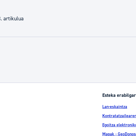
 artikulua
Esteka erabilgar
Lan-eskaintza
Kontratatzailearen
Egoitza elektronik
Mapak - GeoDonos