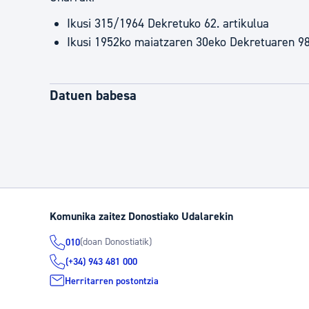
Ikusi 315/1964 Dekretuko 62. artikulua
Ikusi 1952ko maiatzaren 30eko Dekretuaren 98.
Datuen babesa
Komunika zaitez Donostiako Udalarekin
(doan Donostiatik)
010
(+34) 943 481 000
Herritarren postontzia