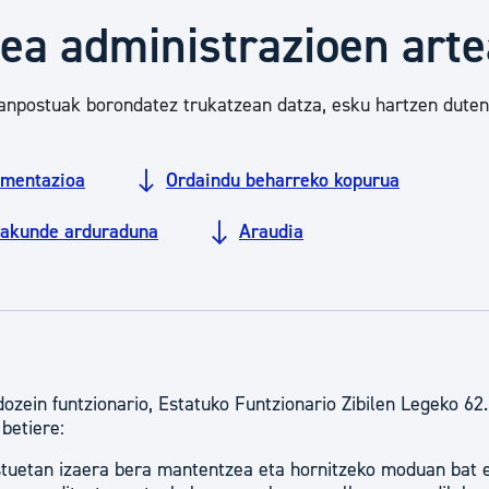
Euskara
tea administrazioen art
Garapen ekonomikoa e
 lanpostuak borondatez trukatzean datza, esku hartzen duten
Berdintasuna, Giza Esk
mentazioa
Ordaindu beharreko kopurua
rakunde arduraduna
Araudia
Kultura
Turismoa
ozein funtzionario, Estatuko Funtzionario Zibilen Legeko 62.
betiere:
tuetan izaera bera mantentzea eta hornitzeko moduan bat e