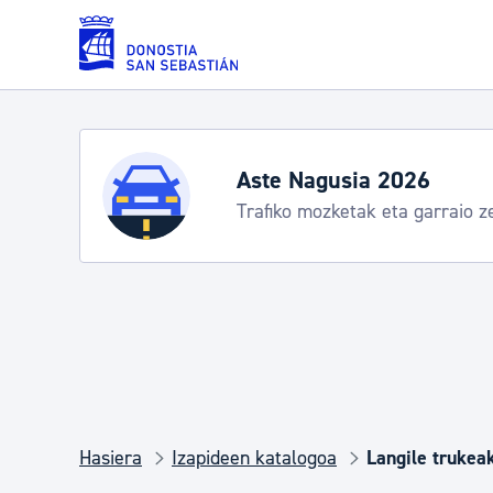
Eduki nagusira joan
Zerbitzuak
Aste Nagusia 2026
Trafiko mozketak eta garraio z
Errolda eta gai pertsonalak
Gizarte-zerbitzuak
Mugikortasuna
Hasiera
Izapideen katalogoa
Langile trukea