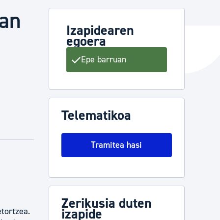
ean
Izapidearen
egoera
ta enplegua
Epe barruan
ubideak eta bizikidetza
Telematikoa
Tramitea hasi
Zerikusia duten
tortzea.
izapide