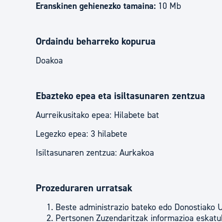
Eranskinen gehienezko tamaina:
10 Mb
Ordaindu beharreko kopurua
Doakoa
Ebazteko epea eta isiltasunaren zentzua
Aurreikusitako epea: Hilabete bat
Legezko epea: 3 hilabete
Isiltasunaren zentzua: Aurkakoa
Prozeduraren urratsak
Beste administrazio bateko edo Donostiako U
Pertsonen Zuzendaritzak informazioa eskatuk