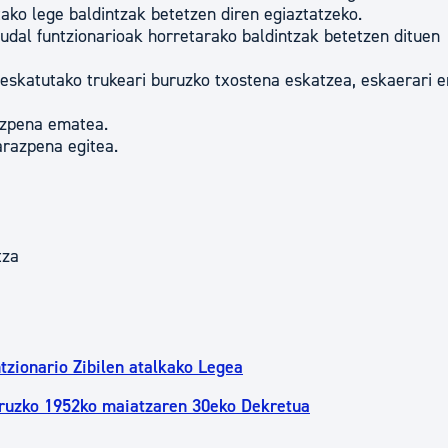
tako lege baldintzak betetzen diren egiaztatzeko.
udal funtzionarioak horretarako baldintzak betetzen dituen
i eskatutako trukeari buruzko txostena eskatzea, eskaerari 
azpena ematea.
arazpena egitea.
tza
tzionario Zibilen atalkako Legea
uruzko 1952ko maiatzaren 30eko Dekretua