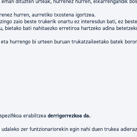
n eman dituzten urteak, hurrenez hurren, elkarrengandik bos
tea
Udal administrazioa
enez hurren, aurretiko txostena igortzea.
Iragarki ofizialen taula
ngo zaio beste trukerik onartu ez interesdun bati, ez beste
u, bietako bati nahitaezko erretiroa hartzeko adina betetzek
Egutegi fiskala
enda
Gardentasun ataria
 eta hurrengo bi urteen buruan trukatzaileetako batek boro
spezifikoa erabiltzea
derrigorrezkoa da.
 udaleko zer funtzionariorekin egin nahi duen trukea adieraz