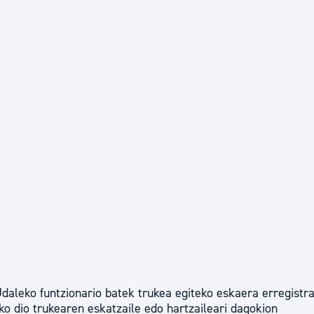
daleko funtzionario batek trukea egiteko eskaera erregistra
o dio trukearen eskatzaile edo hartzaileari dagokion