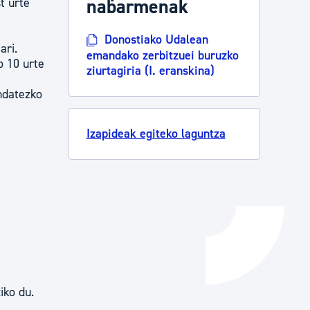
t urte
nabarmenak
Izapideen katalogoa
Donostiako Udalean
ari.
emandako zerbitzuei buruzko
o 10 urte
ziurtagiria (I. eranskina)
Tramitaziorako laguntza
ndatezko
Izapideak egiteko laguntza
iko du.