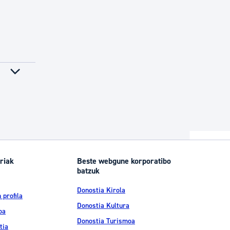
riak
Beste webgune korporatibo
batzuk
Donostia Kirola
 profila
Donostia Kultura
oa
Donostia Turismoa
tia