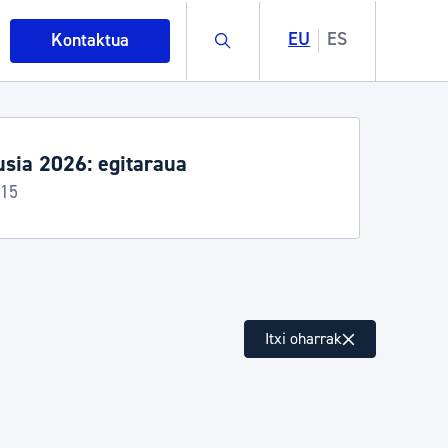
Buscar
EU
ES
Kontaktua
sia 2026: egitaraua
-15
intza
Itxi oharrak
ndakinak eta ingurumena