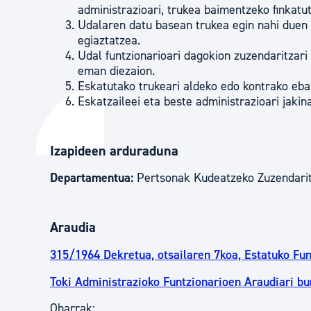
administrazioari, trukea baimentzeko finkatu
Udalaren datu basean trukea egin nahi duen 
egiaztatzea.
Udal funtzionarioari dagokion zuzendaritzar
eman diezaion.
Eskatutako trukeari aldeko edo kontrako eb
Eskatzaileei eta beste administrazioari jakin
Izapideen arduraduna
Departamentua:
Pertsonak Kudeatzeko Zuzendari
Araudia
315/1964 Dekretua, otsailaren 7koa, Estatuko Fun
Toki Administrazioko Funtzionarioen Araudiari b
Oharrak: