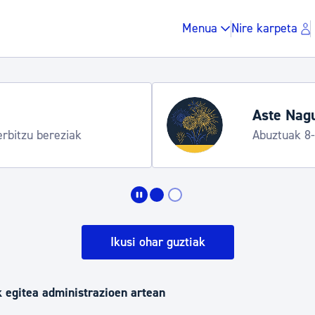
Menua
Nire karpeta
Aste Nagu
erbitzu bereziak
Abuztuak 8
Zergak eta isunak
Etxebizitza eta hirig
Ikusi ohar guztiak
Gune publikoa, ho
k egitea administrazioen artean